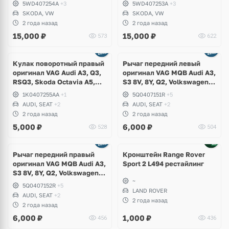
Allspace, Skoda Kodiaq
Allspace, Skoda Kodiaq
5WD407254A
+3
5WD407253A
+3
SKODA, VW
SKODA, VW
2 года назад
2 года назад
15,000
₽
15,000
₽
573
622
Кулак поворотный правый
Рычаг передний левый
оригинал VAG Audi A3, Q3,
оригинал VAG MQB Audi A3,
RSQ3, Skoda Octavia A5,
S3 8V, 8Y, Q2, Volkswagen
Superb, Yeti, Volkswagen
Golf 7, 8, e-Golf, T-Roc, Seat
1K0407255AA
+1
5Q0407151R
+5
Golf 5, 6, Scirocco, Caddy,
Leon, Skoda Octavia A7
AUDI, SEAT
+2
AUDI, SEAT
+2
Jetta, Eos, Tiguan, Seat
2 года назад
2 года назад
Altea Freetrack, Leon
5,000
₽
6,000
₽
528
504
Рычаг передний правый
Кронштейн Range Rover
оригинал VAG MQB Audi A3,
Sport 2 L494 рестайлинг
S3 8V, 8Y, Q2, Volkswagen
~
Golf 7, 8, e-Golf, T-Roc, Seat
5Q0407152R
+5
Leon, Skoda Octavia A7
LAND ROVER
AUDI, SEAT
+2
2 года назад
2 года назад
6,000
₽
1,000
₽
456
436