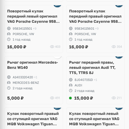
Ещё
1 фото
Поворотный кулак
Поворотный кулак
передний левый оригинал
передний правый оригинал
VAG Porsche Cayenne 958,
VAG Porsche Cayenne 958,
Volkswagen Touareg NF
Volkswagen Touareg NF
95834115501
+9
95834115601
+9
Hybrid
Hybrid
PORSCHE, VW
PORSCHE, VW
1 год назад
1 год назад
16,000
₽
16,000
₽
403
354
Ещё
1 фото
Рычаг оригинал Mercedes-
Рычаг передний правы,
Benz W140
левый оригинал Audi TT,
TTS, TTRS 8J
A1403320420
+1
8J0407151D
+1
MERCEDES-BENZ
AUDI
2 года назад
2 года назад
5,000
₽
15,000
₽
491
211
Ещё
2 фото
Кулак поворотный правый
Кулак поворотный левый
со ступицей оригинал VAG
со ступицей оригинал VAG
MQB Volkswagen Tiguan
MQB Volkswagen Tiguan