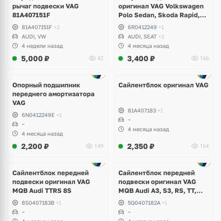
рычаг подвески VAG
оригинал VAG Volkswagen
81A407151F
Polo Sedan, Skoda Rapid,
Audi A1
81A407151F
+2
6R0412249
+1
AUDI, VW
AUDI, SEAT
+2
4 недели назад
4 месяца назад
5,000
₽
3,400
₽
42
166
Опорный подшипник
Сайлентблок оригинал VAG
переднего амортизатора
VAG
81A407183
+1
6N0412249E
+1
~
~
4 месяца назад
4 месяца назад
2,200
₽
2,350
₽
149
164
Сайлентблок передней
Сайлентблок передней
подвески оригинал VAG
подвески оригинал VAG
MQB Audi TTRS 8S
MQB Audi A3, S3, RS, TT,
TTRS, Skoda Octavia A7,
8S0407183B
+1
5Q0407182A
+1
Kodiaq, Karoq, Superb,
~
~
Volkswagen Tiguan, Passat,