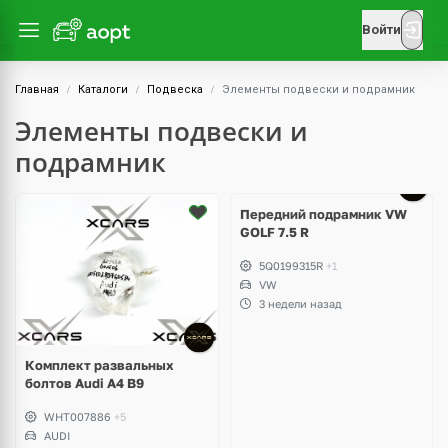
Войти
Главная
Каталоги
Подвеска
Элементы подвески и подрамник
Элементы подвески и
подрамник
Передний подрамник VW
GOLF 7.5 R
5Q0199315R
+1
VW
3 недели назад
Комплект развальных
болтов Audi A4 B9
WHT007886
+5
AUDI