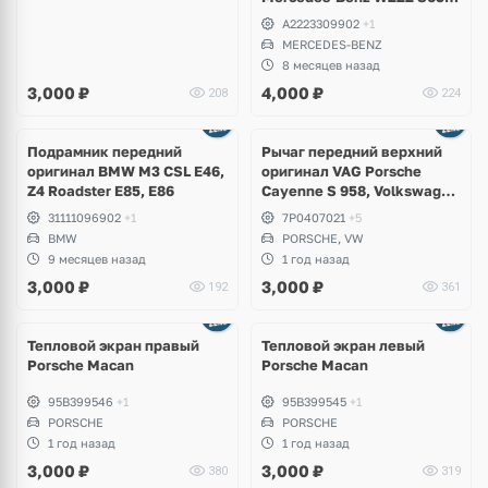
AMG 4Matic
A2223309902
+1
MERCEDES-BENZ
8 месяцев назад
3,000
₽
4,000
₽
208
224
Ещё
2 фото
Подрамник передний
Рычаг передний верхний
оригинал BMW M3 CSL E46,
оригинал VAG Porsche
Z4 Roadster E85, E86
Cayenne S 958, Volkswagen
Touareg NF
31111096902
+1
7P0407021
+5
BMW
PORSCHE, VW
9 месяцев назад
1 год назад
3,000
₽
3,000
₽
192
361
Тепловой экран правый
Тепловой экран левый
Porsche Macan
Porsche Macan
95B399546
+1
95B399545
+1
PORSCHE
PORSCHE
1 год назад
1 год назад
3,000
₽
3,000
₽
380
319