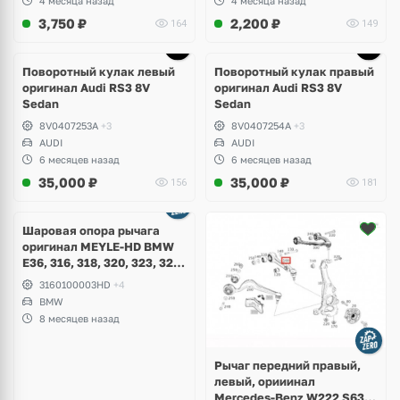
4 месяца назад
4 месяца назад
Golf
3,750
₽
2,200
₽
164
149
Поворотный кулак левый
Поворотный кулак правый
оригинал Audi RS3 8V
оригинал Audi RS3 8V
Sedan
Sedan
8V0407253A
+3
8V0407254A
+3
AUDI
AUDI
6 месяцев назад
6 месяцев назад
35,000
₽
35,000
₽
156
181
Шаровая опора рычага
оригинал MEYLE-HD BMW
E36, 316, 318, 320, 323, 325,
328, Z3
3160100003HD
+4
BMW
8 месяцев назад
Рычаг передний правый,
левый, орииинал
Mercedes-Benz W222 S63