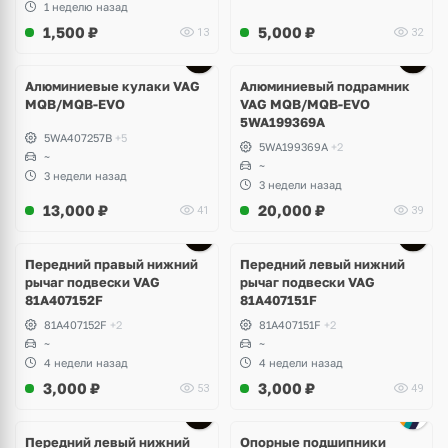
1 неделю назад
1,500
₽
5,000
₽
13
32
Алюминиевые кулаки VAG
Алюминиевый подрамник
MQB/MQB-EVO
VAG MQB/MQB-EVO
5WA199369A
5WA407257B
+5
5WA199369A
+2
~
~
3 недели назад
3 недели назад
13,000
₽
20,000
₽
41
39
Передний правый нижний
Передний левый нижний
рычаг подвески VAG
рычаг подвески VAG
81A407152F
81A407151F
81A407152F
+2
81A407151F
+2
~
~
4 недели назад
4 недели назад
3,000
₽
3,000
₽
53
49
Передний левый нижний
Опорные подшипники