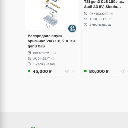
TSI gen3 CJS 180 л.с.,
Audi A3 8V, Skoda
Octavia A7, Superb,
06K103023D
+5
Volkswagen Passat B8,
AUDI, SEAT
+2
Golf VII Alltrack, Seat
1 месяц назад
Leon
Распредвал впуск
оригинал VAG 1.8, 2.0 TSI
gen3 CJS
06L109021S
+4
AUDI, SEAT
+2
1 месяц назад
45,000
₽
80,000
₽
100
1