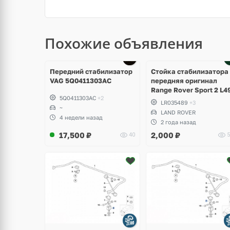
Похожие объявления
Ещё
1 фото
Передний стабилизатор
Стойка стабилизатора
VAG 5Q0411303AC
передняя оригинал
Range Rover Sport 2 L4
5Q0411303AC
+2
LR035489
+3
~
LAND ROVER
4 недели назад
2 года назад
17,500
₽
2,000
₽
40
5