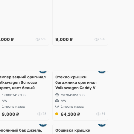
,000
₽
9,000
₽
580
590
Ещё
Ещё
2 фото
8 фото
ампер задний оригинал
Стекло крышки
olkswagen Scirocco
багажника оригинал
орест, цвет белый
Volkswagen Caddy V
1K8807417N
+2
2K7845051D
+2
VW
VW
1 месяц назад
1 месяц назад
9,000
₽
64,100
₽
78
84
Ещё
2 фото
ополиный бак дизель,
Обшивка крышки