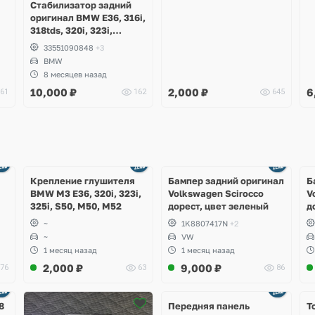
Стабилизатор задний
оригинал BMW E36, 316i,
318tds, 320i, 323i,
325tds, 328i
33551090848
+3
BMW
8 месяцев назад
10,000
₽
2,000
₽
6
61
162
645
Ещё
Ещё
1 фото
4 фото
Крепление глушителя
Бампер задний оригинал
Б
BMW M3 E36, 320i, 323i,
Volkswagen Scirocco
V
325i, S50, M50, M52
дорест, цвет зеленый
д
~
1K8807417N
+2
~
VW
1 месяц назад
1 месяц назад
2,000
₽
9,000
₽
76
63
86
Ещё
2 фото
8
Передняя панель
Т