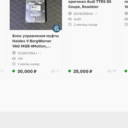
оригинал Audi TTRS 8S
п
Coupe, Roadster
V
S
8S7805594A
+3
S
AUDI
S
2 месяца назад
A
Блок управления муфты
Haldex V BorgWarner
VAG MQB 4Motion,
Volkswagen Tiguan
0CQ907554J
+1
VW
1 месяц назад
30,000
₽
25,000
₽
19
71
98