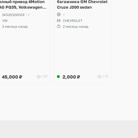
олный привод 4Motion
багажника GM Chevrolet
AG PQ35, Volkswagen
Cruze J300 sedan
cirocco, Golf V, VI,
1K0201060GE
+3
~
koda Yeti, Octavia A5,
VW
CHEVROLET
uperb, Audi A3, Seat
2 месяца назад
2 месяца назад
ltea
45,000
₽
2,000
₽
137
115