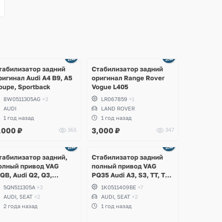
Ещё
1 фото
табилизатор задний
Стабилизатор задний
ригинал Audi A4 B9, A5
оригинал Range Rover
oupe, Sportback
Vogue L405
8W0511305AG
+3
LR067859
+1
AUDI
LAND ROVER
1 год назад
1 год назад
,000
₽
3,000
₽
365
347
табилизатор задний,
Стабилизатор задний
олный привод VAG
полный привод VAG
QB, Audi Q2, Q3,
PQ35 Audi A3, S3, TT, TTS
olkswagen Arteon,
Quattro, Volkswagen Golf
5QN511305A
+3
1K0511409BE
+7
assat B8, Tiguan
5 R32, 6 R, 4Motion,
AUDI, SEAT
+2
AUDI, SEAT
+2
llspace, Golf 7, 8, T-Roc,
Skoda Octavia A5 Scout,
2 года назад
1 год назад
koda Kodiaq, Octavia,
Yeti, Superb, 4x4, Seat
eat Leon, Tarraco
Altea Freetrack