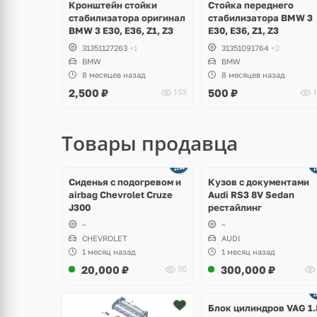
Кронштейн стойки
Стойка переднего
стабилизатора оригинал
стабилизатора BMW 3
BMW 3 E30, E36, Z1, Z3
E30, E36, Z1, Z3
31351127263
+1
31351091764
+2
BMW
BMW
8 месяцев назад
8 месяцев назад
2,500
₽
500
₽
153
1
Товары продавца
щё
Ещё
ото
8 фото
Сиденья с подогревом и
Кузов с документами
airbag Chevrolet Cruze
Audi RS3 8V Sedan
J300
рестайлинг
~
~
CHEVROLET
AUDI
1 месяц назад
1 месяц назад
20,000
₽
300,000
₽
50
Ещё
2 фото
Блок цилиндров VAG 1.