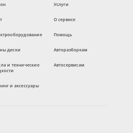
лон
Услуги
т
О сервисе
ектрооборудование
Помощь
ны диски
Авторазборкам
ла и технические
Автосервисам
дкости
инг и аксессуары