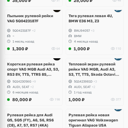
35,000
₽
25,000
₽
31
48
Ещё
1 фото
Пыльник рулевой рейки
Тяга рулевая левая 4U,
VAG 5Q0423187F
BMW E36 M3, Z3
5Q0423187F
+2
BWJ94057
+3
~
BMW
1 месяц назад
4 месяца назад
1,300
₽
1,000
₽
64
110
Короткая рулевая рейка
Тепловой экран рулевой
спорт VAG MQB Audi A3, S3,
рейки VAG MQB, Audi A3,
RS3 8V, TTS, TTRS 8S,
S3, TT, TTS, Skoda Octavia,
Volkswagen Golf 7.5 R, GTI,
Superb, Kodiaq, Karoq,
5Q1423056G
+9
5Q1423981D
+3
Arteon, T-Roc, Seat Leon,
Volkswagen Tiguan, Arteon,
AUDI, SEAT
+2
AUDI, SEAT
+2
Cupra
Passat B8, Taos, Tayron,
6 месяцев назад
1 год назад
Taos, T-Roc, Golf 7.5, 8, Seat
80,000
₽
1,000
₽
198
377
Leon
Ещё
4 фото
Рулевая рейка для Audi
Рулевая рейка новая
Q5, SQ5 (FY), A6, S6, RS6
оригинал VAG Volkswagen
(С8), A7, S7, RS7 (4KA)
Tiguan Allspace USA