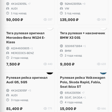
4K1423055L
+7
5QN423055A
+9
AUDI
VW
1 год назад
1 год назад
50,000
₽
135,000
₽
337
509
Тяга рулевая оригинал
Тяга рулевая + наконечник
Mercedes-Benz W124 E-
BMW X3 G01
Klass
32106871884
+1
A1244600805
+1
BMW
MERCEDES-BENZ
2 года назад
2 года назад
7,500
₽
9,000
₽
440
633
Рулевая рейка оригинал
Рулевая рейка Volkswagen
Audi Q5, SQ5
Polo, Skoda Rapid, Fabia,
Seat Ibiza ST
4K1423055F
+5
6R1423055K
+7
AUDI
SEAT, SKODA
+1
3 года назад
4 года назад
81,400
₽
15,000
₽
771
666