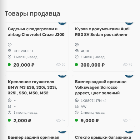
Товары продавца
Ещё
8 фото
Сиденья с подогревом и
Кузов с документами Audi
airbag Chevrolet Cruze J300
RS3 8V Sedan рестайлинг
~
~
CHEVROLET
AUDI
1 месяц назад
1 месяц назад
20,000
₽
300,000
₽
50
76
Ещё
1 фото
Крепление глушителя
Бампер задний оригинал
BMW M3 E36, 320i, 323i,
Volkswagen Scirocco
325i, S50, M50, M52
дорест, цвет зеленый
~
1K8807417N
+2
~
VW
1 месяц назад
1 месяц назад
2,000
₽
9,000
₽
62
85
Бампер задний оригинал
Стекло крышки багажника