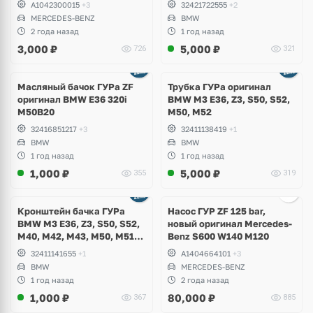
A1042300015
+3
32421722555
+2
MERCEDES-BENZ
BMW
2 года назад
1 год назад
3,000
₽
5,000
₽
726
321
Масляный бачок ГУРа ZF
Трубка ГУРа оригинал
оригинал BMW E36 320i
BMW M3 E36, Z3, S50, S52,
M50B20
M50, M52
32416851217
+3
32411138419
+1
BMW
BMW
1 год назад
1 год назад
1,000
₽
5,000
₽
355
319
Ещё
4 фото
Кронштейн бачка ГУРа
Насос ГУР ZF 125 bar,
BMW M3 E36, Z3, S50, S52,
новый оригинал Mercedes-
M40, M42, M43, M50, M51,
Benz S600 W140 M120
M52
32411141655
+1
A1404664101
+3
BMW
MERCEDES-BENZ
1 год назад
2 года назад
1,000
₽
80,000
₽
367
885