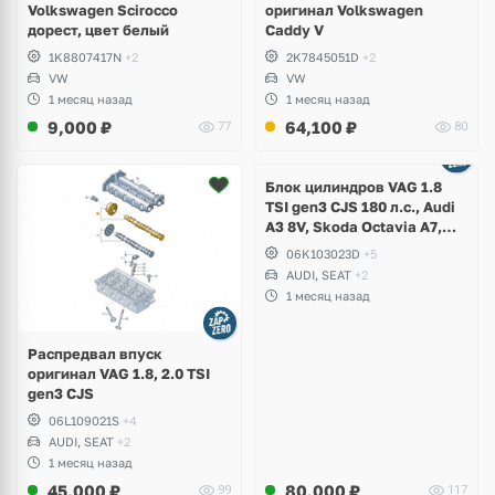
Volkswagen Scirocco
оригинал Volkswagen
дорест, цвет белый
Caddy V
1K8807417N
+2
2K7845051D
+2
VW
VW
1 месяц назад
1 месяц назад
9,000
₽
64,100
₽
77
80
Ещё
2 фото
Блок цилиндров VAG 1.8
TSI gen3 CJS 180 л.с., Audi
A3 8V, Skoda Octavia A7,
Superb, Volkswagen Passat
06K103023D
+5
B8, Golf VII Alltrack, Seat
AUDI, SEAT
+2
Leon
1 месяц назад
Распредвал впуск
оригинал VAG 1.8, 2.0 TSI
gen3 CJS
06L109021S
+4
AUDI, SEAT
+2
1 месяц назад
45,000
₽
80,000
₽
99
117