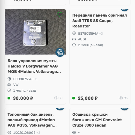
Ещё
2 фото
Передняя панель оригинал
Audi TTRS 8S Coupe,
Roadster
8S7805594A
+3
AUDI
2 месяца назад
Блок управления муфты
Haldex V BorgWarner VAG
MQB 4Motion, Volkswagen
Tiguan
0CQ907554J
+1
VW
1 месяц назад
30,000
₽
25,000
₽
71
96
Тополиный бак дизель,
Обшивка крышки
полный привод 4Motion
багажника GM Chevrolet
VAG PQ35, Volkswagen
Cruze J300 sedan
Scirocco, Golf V, VI, Skoda
1K0201060GE
+3
~