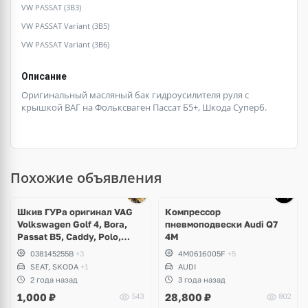
VW PASSAT (3B3)
VW PASSAT Variant (3B5)
VW PASSAT Variant (3B6)
Описание
Оригинальный масляный бак гидроусилителя руля с
крышкой ВАГ на Фольксваген Пассат Б5+, Шкода Суперб.
Похожие объявления
Шкив ГУРа оригинал VAG
Компрессор
Volkswagen Golf 4, Bora,
пневмоподвески Audi Q7
Passat B5, Caddy, Polo,
4M
Beetle, Transporter, Skoda
038145255B
+3
4M0616005F
+5
Octavia, Seat Leon, Toledo,
SEAT, SKODA
+1
AUDI
Cordoba, Arosa
2 года назад
3 года назад
1,000
₽
28,800
₽
543
802