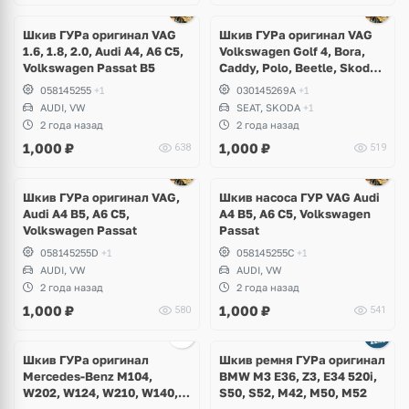
Ещё
1 фото
Шкив ГУРа оригинал VAG
Шкив ГУРа оригинал VAG
1.6, 1.8, 2.0, Audi A4, A6 C5,
Volkswagen Golf 4, Bora,
Volkswagen Passat B5
Caddy, Polo, Beetle, Skoda
Octavia, Felicia, Seat Leon,
058145255
+1
030145269A
+1
Arosa, Toledo, Cordoba
AUDI, VW
SEAT, SKODA
+1
2 года назад
2 года назад
1,000
₽
1,000
₽
638
519
Ещё
1 фото
Шкив ГУРа оригинал VAG,
Шкив насоса ГУР VAG Audi
Audi A4 B5, A6 C5,
A4 B5, A6 C5, Volkswagen
Volkswagen Passat
Passat
058145255D
+1
058145255C
+1
AUDI, VW
AUDI, VW
2 года назад
2 года назад
1,000
₽
1,000
₽
580
541
Ещё
1 фото
Шкив ГУРа оригинал
Шкив ремня ГУРа оригинал
Mercedes-Benz M104,
BMW M3 E36, Z3, E34 520i,
W202, W124, W210, W140,
S50, S52, M42, M50, M52
W129