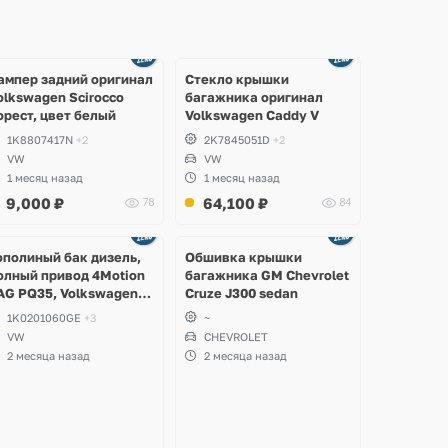
Ещё
Ещё
2 фото
8 фото
ампер задний оригинал
Стекло крышки
olkswagen Scirocco
багажника оригинал
орест, цвет белый
Volkswagen Caddy V
1K8807417N
+2
2K7845051D
+2
VW
VW
1 месяц назад
1 месяц назад
9,000
₽
64,100
₽
78
84
Ещё
2 фото
ополиный бак дизель,
Обшивка крышки
олный привод 4Motion
багажника GM Chevrolet
AG PQ35, Volkswagen
Cruze J300 sedan
cirocco, Golf V, VI,
1K0201060GE
+3
~
koda Yeti, Octavia A5,
VW
CHEVROLET
uperb, Audi A3, Seat
2 месяца назад
2 месяца назад
ltea