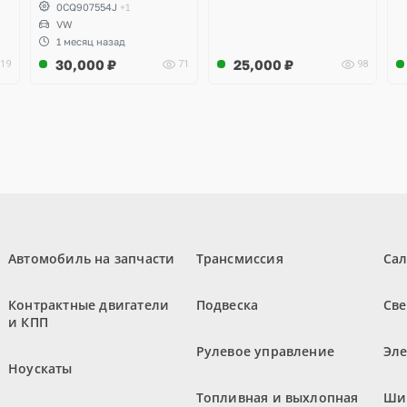
Volkswagen Tiguan
0CQ907554J
+1
VW
1 месяц назад
30,000
₽
25,000
₽
19
71
98
Автомобиль на запчасти
Трансмиссия
Са
Контрактные двигатели
Подвеска
Све
и КПП
Рулевое управление
Эл
Ноускаты
Топливная и выхлопная
Ши