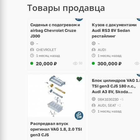
Товары продавца
щё
Ещё
ото
8 фото
Сиденья с подогревом и
Кузов с документами
airbag Chevrolet Cruze
Audi RS3 8V Sedan
J300
рестайлинг
~
~
CHEVROLET
AUDI
1 месяц назад
1 месяц назад
20,000
₽
300,000
₽
50
Ещё
2 фото
Блок цилиндров VAG 1.
TSI gen3 CJS 180 л.с.,
Audi A3 8V, Skoda
Octavia A7, Superb,
06K103023D
+5
Volkswagen Passat B8,
AUDI, SEAT
+2
Golf VII Alltrack, Seat
1 месяц назад
Leon
Распредвал впуск
оригинал VAG 1.8, 2.0 TSI
gen3 CJS