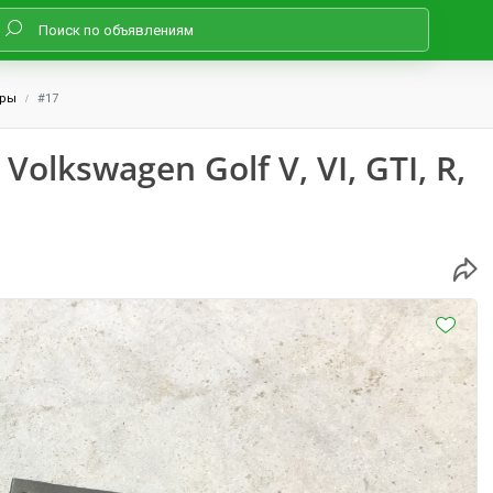
оры
#17
olkswagen Golf V, VI, GTI, R,