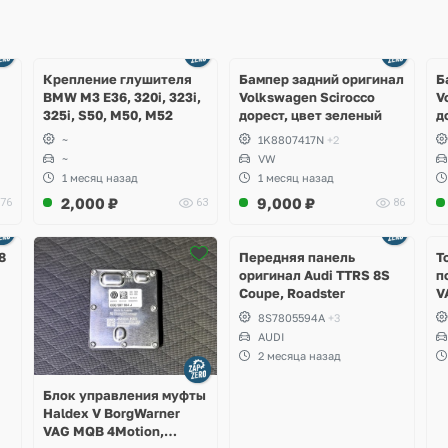
Ещё
Ещё
1 фото
4 фото
Крепление глушителя
Бампер задний оригинал
Б
BMW M3 E36, 320i, 323i,
Volkswagen Scirocco
V
325i, S50, M50, M52
дорест, цвет зеленый
д
~
1K8807417N
+2
~
VW
1 месяц назад
1 месяц назад
2,000
₽
9,000
₽
76
63
86
Ещё
2 фото
8
Передняя панель
Т
оригинал Audi TTRS 8S
п
Coupe, Roadster
V
S
8S7805594A
+3
S
AUDI
S
2 месяца назад
A
Блок управления муфты
Haldex V BorgWarner
VAG MQB 4Motion,