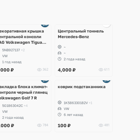
Ещё
5 фото
екоративная крышка
Центральный тоннель
ентральной консоли
Mercedes-Benz
AG Volkswagen Tiguan,
~
llspace, Taos, Seat
5NB927137
+2
arraco
~
VW
2 года назад
1 год назад
,000
₽
4,000
₽
362
611
акладка блока климат-
коврик подстаканника
онтроля черный глянец
olkswagen Golf 7 R
1K586330182V
+1
5G1863042C
+4
VW
VW
6 лет назад
2 года назад
,000
₽
100
₽
784
481