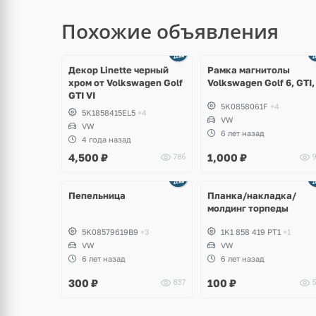
Похожие объявления
Декор Linette черный
Рамка магнитолы
хром от Volkswagen Golf
Volkswagen Golf 6, GTI,
GTI VI
5K0858061F
+4
5K1858415EL5
+4
VW
VW
6 лет назад
4 года назад
4,500
₽
1,000
₽
786
9
Пепельница
Планка/накладка/
молдинг торпеды
5K08579619B9
+3
1K1 858 419 PT1
+1
VW
VW
6 лет назад
6 лет назад
300
₽
100
₽
837
5