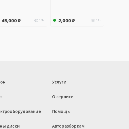
45,000
₽
2,000
₽
137
115
лон
Услуги
т
О сервисе
ектрооборудование
Помощь
ны диски
Авторазборкам