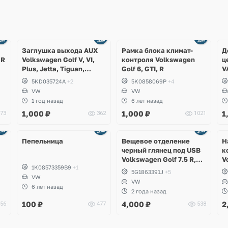
Заглушка выхода AUX
Рамка блока климат-
Д
 R
Volkswagen Golf V, VI,
контроля Volkswagen
ц
Plus, Jetta, Tiguan,
Golf 6, GTI, R
V
Scirocco, Eos
A
5KD035724A
+2
5K0858069P
+4
T
VW
VW
1 год назад
6 лет назад
1,000
₽
1,000
₽
1
73
362
1021
Ещё
2 фото
Пепельница
Вещевое отделение
Н
черный глянец под USB
к
Volkswagen Golf 7.5 R,
V
1K08573359B9
+1
GTI
5G1863391J
+5
VW
VW
6 лет назад
2 года назад
100
₽
4,000
₽
2
56
477
538