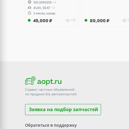
06L109021S
+4
AUDI, SEAT
+2
1 месяц назад
45,000
₽
80,000
₽
100
1
Сервис частных объявлений
по продаже
б/у
автозапчастей.
Заявка на подбор запчастей
Обратиться в поддержку