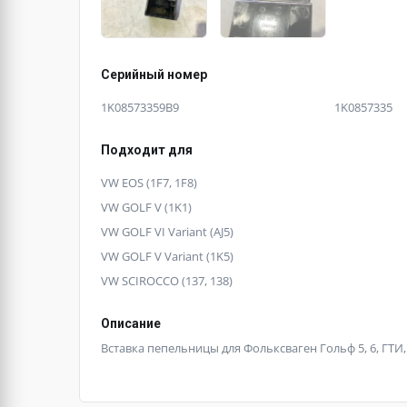
Серийный номер
1K08573359B9
1K0857335
Подходит для
VW EOS (1F7, 1F8)
VW GOLF V (1K1)
VW GOLF VI Variant (AJ5)
VW GOLF V Variant (1K5)
VW SCIROCCO (137, 138)
Описание
Вставка пепельницы для Фольксваген Гольф 5, 6, ГТИ, 