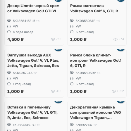
Декор Linette черный хром
Рамка магнитолы
от Volkswagen Golf GTI VI
Volkswagen Golf 6, GTI, R
5K1858415EL5
+4
5K0858061F
+4
VW
VW
4 года назад
6 лет назад
4,500
₽
1,000
₽
786
973
Заглушка выхода AUX
Рамка блока климат-
Volkswagen Golf V, VI, Plus,
контроля Volkswagen Golf
Jetta, Tiguan, Scirocco, Eos
6, GTI, R
5KD035724A
+2
5K0858069P
+4
VW
VW
1 год назад
6 лет назад
1,000
₽
1,000
₽
363
1022
Вставка в пепельницу
Декоративная крышка
Volkswagen Golf V, VI, GTI,
центральной консоли VAG
R, Jetta, Eos, Scirocco
Volkswagen Tiguan,
Allspace, Taos, Seat Tarraco
1K08573359B9
+2
5NB927137
+2
VW
VW