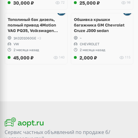
30,000
₽
25,000
₽
72
98
Тополиный бак дизель,
Обшивка крышки
полный привод 4Motion
багажника GM Chevrolet
VAG PQ35, Volkswagen
Cruze J300 sedan
Scirocco, Golf V, VI, Skoda
1K0201060GE
+3
~
Yeti, Octavia A5, Superb,
VW
CHEVROLET
Audi A3, Seat Altea
2 месяца назад
2 месяца назад
45,000
₽
2,000
₽
140
115
Сервис частных объявлений по продаже
б/