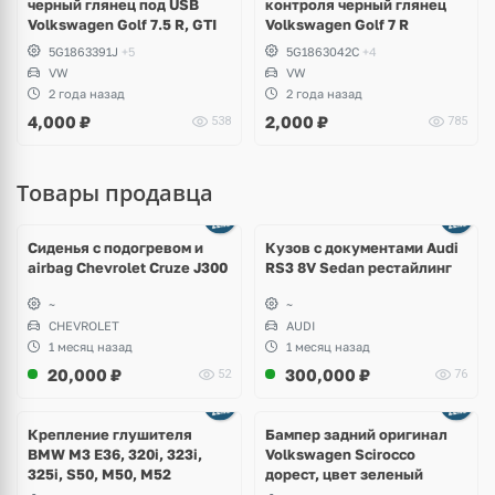
черный глянец под USB
контроля черный глянец
Volkswagen Golf 7.5 R, GTI
Volkswagen Golf 7 R
5G1863391J
+5
5G1863042C
+4
VW
VW
2 года назад
2 года назад
4,000
₽
2,000
₽
538
785
Товары продавца
Ещё
8 фото
Сиденья с подогревом и
Кузов с документами Audi
airbag Chevrolet Cruze J300
RS3 8V Sedan рестайлинг
~
~
CHEVROLET
AUDI
1 месяц назад
1 месяц назад
20,000
₽
300,000
₽
52
76
Ещё
1 фото
Крепление глушителя
Бампер задний оригинал
BMW M3 E36, 320i, 323i,
Volkswagen Scirocco
325i, S50, M50, M52
дорест, цвет зеленый