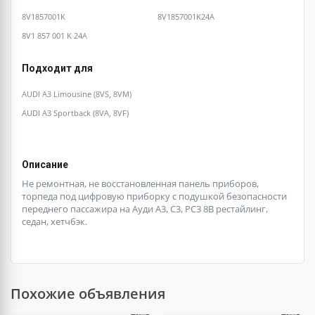
8V1857001K
8V1857001K24A
8V1 857 001 K 24A
Подходит для
AUDI A3 Limousine (8VS, 8VM)
AUDI A3 Sportback (8VA, 8VF)
Описание
Не ремонтная, не восстановленная панель приборов,
торпеда под цифровую приборку с подушкой безопасности
переднего пассажира на Ауди А3, С3, РС3 8В рестайлинг,
седан, хетчбэк.
Похожие объявления