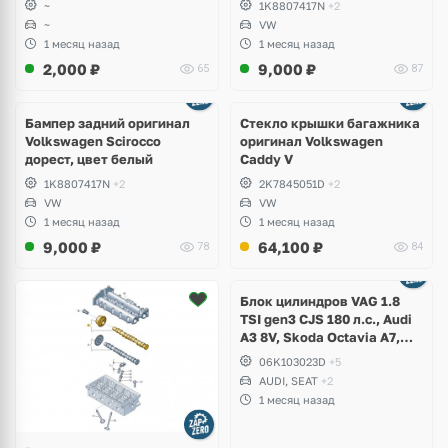
~
1K8807417N
+2
~
VW
1 месяц назад
1 месяц назад
2,000
₽
9,000
₽
65
87
Бампер задний оригинал
Стекло крышки багажника
Volkswagen Scirocco
оригинал Volkswagen
дорест, цвет белый
Caddy V
1K8807417N
+2
2K7845051D
+2
VW
VW
1 месяц назад
1 месяц назад
9,000
₽
64,100
₽
78
84
Ещё
2 фото
Блок цилиндров VAG 1.8
TSI gen3 CJS 180 л.с., Audi
A3 8V, Skoda Octavia A7,
Superb, Volkswagen Passat
06K103023D
+5
B8, Golf VII Alltrack, Seat
AUDI, SEAT
+2
Leon
1 месяц назад