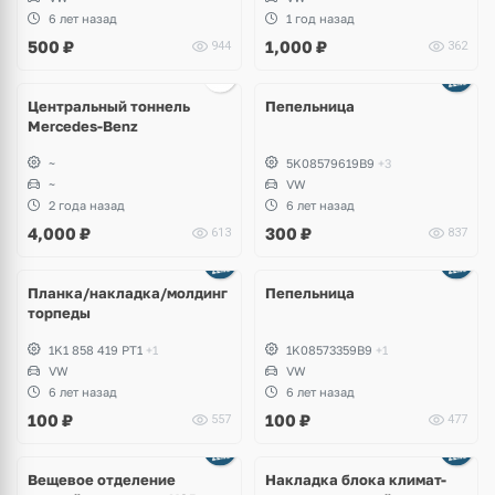
6 лет назад
1 год назад
500
₽
1,000
₽
944
362
Центральный тоннель
Пепельница
Mercedes-Benz
~
5K08579619B9
+3
~
VW
2 года назад
6 лет назад
4,000
₽
300
₽
613
837
Планка/накладка/молдинг
Пепельница
торпеды
1K1 858 419 PT1
+1
1K08573359B9
+1
VW
VW
6 лет назад
6 лет назад
100
₽
100
₽
557
477
Ещё
2 фото
Вещевое отделение
Накладка блока климат-