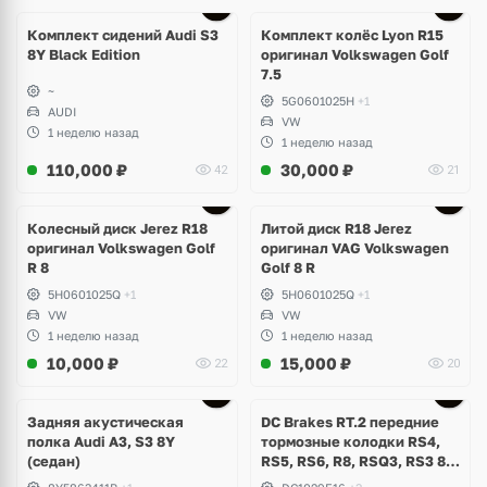
Ещё
2 фото
Комплект сидений Audi S3
Комплект колёс Lyon R15
8Y Black Edition
оригинал Volkswagen Golf
7.5
~
5G0601025H
+1
AUDI
VW
1 неделю назад
1 неделю назад
110,000
₽
30,000
₽
42
21
Ещё
3 фото
Колесный диск Jerez R18
Литой диск R18 Jerez
оригинал Volkswagen Golf
оригинал VAG Volkswagen
R 8
Golf 8 R
5H0601025Q
+1
5H0601025Q
+1
VW
VW
1 неделю назад
1 неделю назад
10,000
₽
15,000
₽
22
20
Задняя акустическая
DC Brakes RT.2 передние
полка Audi A3, S3 8Y
тормозные колодки RS4,
(седан)
RS5, RS6, R8, RSQ3, RS3 8V
(комплект 8 шт)