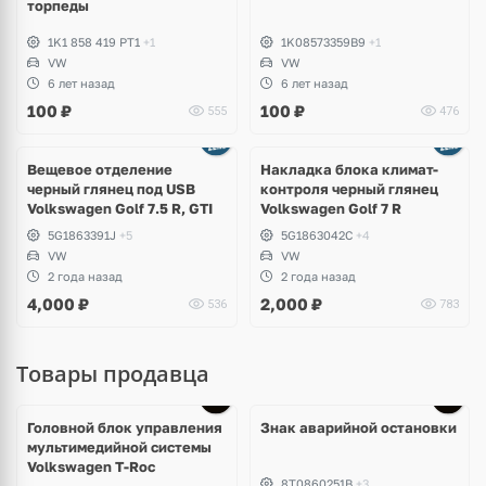
торпеды
1K1 858 419 PT1
+1
1K08573359B9
+1
VW
VW
6 лет назад
6 лет назад
100
₽
100
₽
555
476
Ещё
2 фото
Вещевое отделение
Накладка блока климат-
черный глянец под USB
контроля черный глянец
Volkswagen Golf 7.5 R, GTI
Volkswagen Golf 7 R
5G1863391J
+5
5G1863042C
+4
VW
VW
2 года назад
2 года назад
4,000
₽
2,000
₽
536
783
Товары продавца
Головной блок управления
Знак аварийной остановки
мультимедийной системы
Volkswagen T-Roc
8T0860251B
+3