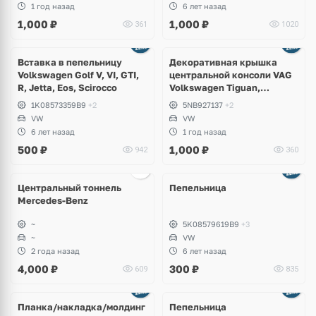
1 год назад
6 лет назад
1,000
₽
1,000
₽
361
1020
Вставка в пепельницу
Декоративная крышка
Volkswagen Golf V, VI, GTI,
центральной консоли VAG
R, Jetta, Eos, Scirocco
Volkswagen Tiguan,
Allspace, Taos, Seat Tarraco
1K08573359B9
+2
5NB927137
+2
VW
VW
6 лет назад
1 год назад
500
₽
1,000
₽
942
360
Центральный тоннель
Пепельница
Mercedes-Benz
~
5K08579619B9
+3
~
VW
2 года назад
6 лет назад
4,000
₽
300
₽
609
835
Планка/накладка/молдинг
Пепельница