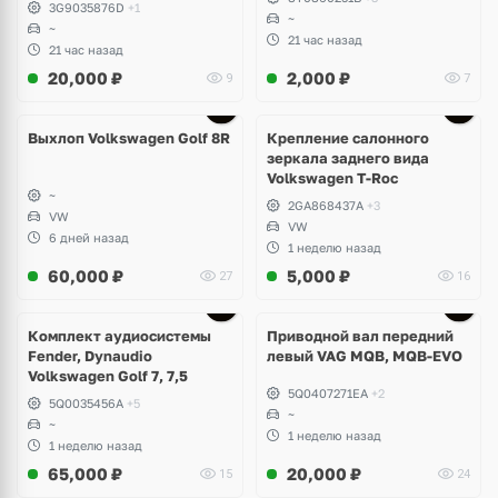
3G9035876D
+1
~
~
21 час назад
21 час назад
20,000
₽
2,000
₽
9
7
Выхлоп Volkswagen Golf 8R
Крепление салонного
зеркала заднего вида
Volkswagen T-Roc
~
2GA868437A
+3
VW
VW
6 дней назад
1 неделю назад
60,000
₽
5,000
₽
27
16
Комплект аудиосистемы
Приводной вал передний
Fender, Dynaudio
левый VAG MQB, MQB-EVO
Volkswagen Golf 7, 7,5
5Q0407271EA
+2
5Q0035456A
+5
~
~
1 неделю назад
1 неделю назад
65,000
₽
20,000
₽
15
24