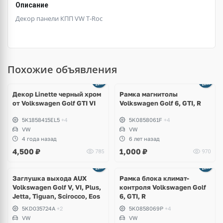
Описание
Декор панели КПП VW T-Roc
Похожие объявления
Декор Linette черный хром
Рамка магнитолы
от Volkswagen Golf GTI VI
Volkswagen Golf 6, GTI, R
5K1858415EL5
+4
5K0858061F
+4
VW
VW
4 года назад
6 лет назад
4,500
₽
1,000
₽
785
970
Заглушка выхода AUX
Рамка блока климат-
Volkswagen Golf V, VI, Plus,
контроля Volkswagen Golf
Jetta, Tiguan, Scirocco, Eos
6, GTI, R
5KD035724A
+2
5K0858069P
+4
VW
VW