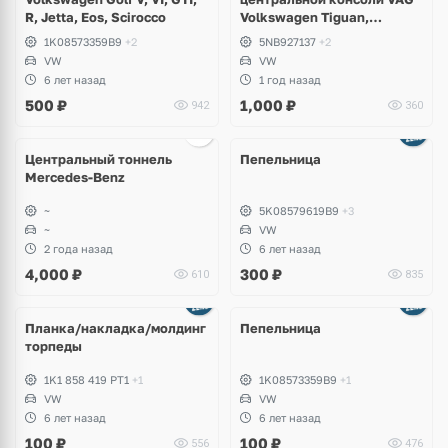
R, Jetta, Eos, Scirocco
Volkswagen Tiguan,
Allspace, Taos, Seat Tarraco
1K08573359B9
+2
5NB927137
+2
VW
VW
6 лет назад
1 год назад
500
₽
1,000
₽
942
360
Центральный тоннель
Пепельница
Mercedes-Benz
~
5K08579619B9
+3
~
VW
2 года назад
6 лет назад
4,000
₽
300
₽
610
835
Планка/накладка/молдинг
Пепельница
торпеды
1K1 858 419 PT1
+1
1K08573359B9
+1
VW
VW
6 лет назад
6 лет назад
100
₽
100
₽
556
476