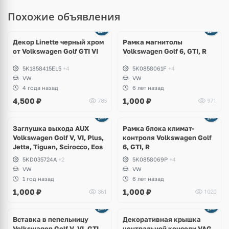
Похожие объявления
Декор Linette черный хром
Рамка магнитолы
от Volkswagen Golf GTI VI
Volkswagen Golf 6, GTI, R
5K1858415EL5
+4
5K0858061F
+4
VW
VW
4 года назад
6 лет назад
4,500
₽
1,000
₽
785
971
Заглушка выхода AUX
Рамка блока климат-
Volkswagen Golf V, VI, Plus,
контроля Volkswagen Golf
Jetta, Tiguan, Scirocco, Eos
6, GTI, R
5KD035724A
+2
5K0858069P
+4
VW
VW
1 год назад
6 лет назад
1,000
₽
1,000
₽
361
1020
Вставка в пепельницу
Декоративная крышка
Volkswagen Golf V, VI, GTI,
центральной консоли VAG