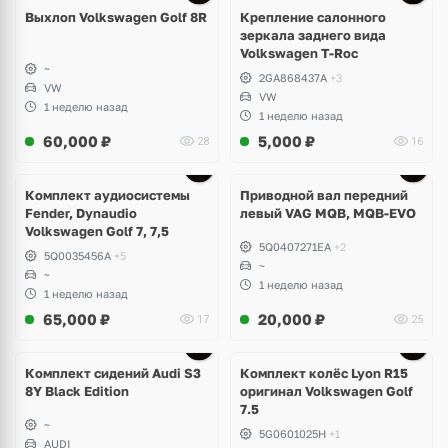
Выхлоп Volkswagen Golf 8R
Крепление салонного
зеркала заднего вида
Volkswagen T-Roc
~
2GA868437A
+3
VW
VW
1 неделю назад
1 неделю назад
60,000
₽
5,000
₽
28
16
Комплект аудиосистемы
Приводной вал передний
Fender, Dynaudio
левый VAG MQB, MQB-EVO
Volkswagen Golf 7, 7,5
5Q0407271EA
+2
5Q0035456A
+5
~
~
1 неделю назад
1 неделю назад
65,000
₽
20,000
₽
17
25
Ещё
2 фото
Комплект сидений Audi S3
Комплект колёс Lyon R15
8Y Black Edition
оригинал Volkswagen Golf
7.5
~
5G0601025H
+1
AUDI