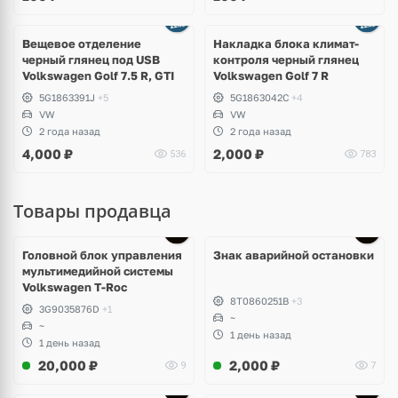
Ещё
2 фото
Вещевое отделение
Накладка блока климат-
черный глянец под USB
контроля черный глянец
Volkswagen Golf 7.5 R, GTI
Volkswagen Golf 7 R
5G1863391J
+5
5G1863042C
+4
VW
VW
2 года назад
2 года назад
4,000
₽
2,000
₽
536
783
Товары продавца
Головной блок управления
Знак аварийной остановки
мультимедийной системы
Volkswagen T-Roc
8T0860251B
+3
3G9035876D
+1
~
~
1 день назад
1 день назад
20,000
₽
2,000
₽
9
7