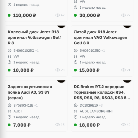
VW
1 неделю назад
1 неделю назад
110,000
₽
30,000
₽
42
22
Ещё
3 фото
Колесный диск Jerez R18
Литой диск R18 Jerez
оригинал Volkswagen Golf
оригинал VAG Volkswagen
R 8
Golf 8 R
5H0601025Q
+1
5H0601025Q
+1
VW
VW
1 неделю назад
1 неделю назад
10,000
₽
15,000
₽
23
21
Задняя акустическая
DC Brakes RT.2 передние
полка Audi A3, S3 8Y
тормозные колодки RS4,
(седан)
RS5, RS6, R8, RSQ3, RS3 8V
(комплект 8 шт)
8Y5863411B
+1
DC1029E16
+3
AUDI
AUDI, LAMBORGHINI
1 неделю назад
1 неделю назад
7,000
₽
18,000
₽
15
42