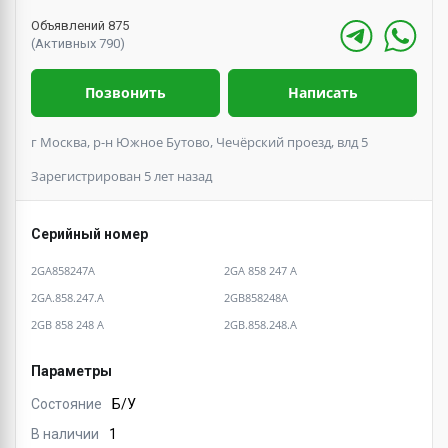
Объявлений 875
(Активных 790)
Позвонить
Написать
г Москва, р-н Южное Бутово, Чечёрский проезд, влд 5
Зарегистрирован 5 лет назад
Серийный номер
2GA858247A
2GA 858 247 A
2GA.858.247.A
2GB858248A
2GB 858 248 A
2GB.858.248.A
Параметры
Состояние
Б/У
В наличии
1