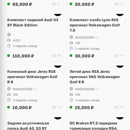
65,000
₽
20,000
₽
11
19
Ещё
2 фото
Комплект сидений Audi S3
Комплект колёс Lyon R15
8Y Black Edition
оригинал Volkswagen Golf
7.5
~
5G0601025H
+1
AUDI
VW
1 неделю назад
1 неделю назад
110,000
₽
30,000
₽
35
18
Ещё
3 фото
Колесный диск Jerez R18
Литой диск R18 Jerez
оригинал Volkswagen Golf
оригинал VAG Volkswagen
R 8
Golf 8 R
5H0601025Q
+1
5H0601025Q
+1
VW
VW
1 неделю назад
1 неделю назад
10,000
₽
15,000
₽
19
18
Задняя акустическая
DC Brakes RT.2 передние
полка Audi A3, S3 8Y
тормозные колодки RS4,