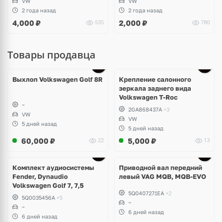
VW
VW
2 года назад
2 года назад
4,000
₽
2,000
₽
535
780
Товары продавца
Выхлоп Volkswagen Golf 8R
Крепление салонного
зеркала заднего вида
Volkswagen T-Roc
~
2GA868437A
+3
VW
VW
5 дней назад
5 дней назад
60,000
₽
5,000
₽
22
13
Комплект аудиосистемы
Приводной вал передний
Fender, Dynaudio
левый VAG MQB, MQB-EVO
Volkswagen Golf 7, 7,5
5Q0407271EA
+2
5Q0035456A
+5
~
~
6 дней назад
6 дней назад