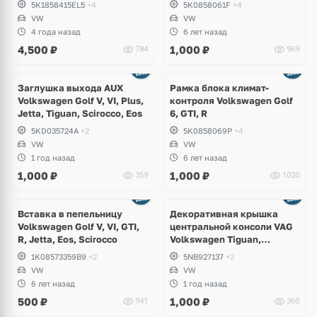
5K1858415EL5
+4
5K0858061F
+4
VW
VW
4 года назад
6 лет назад
4,500
₽
1,000
₽
784
969
Заглушка выхода AUX
Рамка блока климат-
Volkswagen Golf V, VI, Plus,
контроля Volkswagen Golf
Jetta, Tiguan, Scirocco, Eos
6, GTI, R
5KD035724A
+2
5K0858069P
+4
VW
VW
1 год назад
6 лет назад
1,000
₽
1,000
₽
359
1020
Вставка в пепельницу
Декоративная крышка
Volkswagen Golf V, VI, GTI,
центральной консоли VAG
R, Jetta, Eos, Scirocco
Volkswagen Tiguan,
Allspace, Taos, Seat Tarraco
1K08573359B9
+2
5NB927137
+2
VW
VW
6 лет назад
1 год назад
500
₽
1,000
₽
941
360