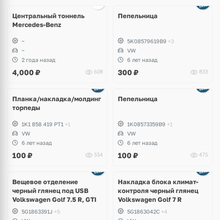
Центральный тоннель
Пепельница
Mercedes-Benz
~
5K08579619B9
+3
~
VW
2 года назад
6 лет назад
4,000
₽
300
₽
608
833
Планка/накладка/молдинг
Пепельница
торпеды
1K1 858 419 PT1
+1
1K08573359B9
+1
VW
VW
6 лет назад
6 лет назад
100
₽
100
₽
554
475
Ещё
2 фото
Вещевое отделение
Накладка блока климат-
черный глянец под USB
контроля черный глянец
Volkswagen Golf 7.5 R, GTI
Volkswagen Golf 7 R
5G1863391J
+5
5G1863042C
+4