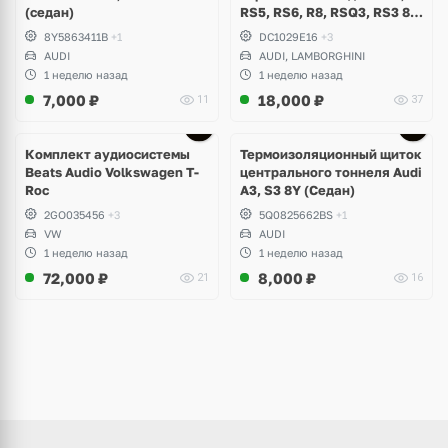
(седан)
RS5, RS6, R8, RSQ3, RS3 8V
(комплект 8 шт)
8Y5863411B
+1
DC1029E16
+3
AUDI
AUDI, LAMBORGHINI
1 неделю назад
1 неделю назад
7,000
₽
18,000
₽
11
37
Комплект аудиосистемы
Термоизоляционный щиток
Beats Audio Volkswagen T-
центрального тоннеля Audi
Roc
A3, S3 8Y (Седан)
2GO035456
+3
5Q0825662BS
+1
VW
AUDI
1 неделю назад
1 неделю назад
72,000
₽
8,000
₽
21
16