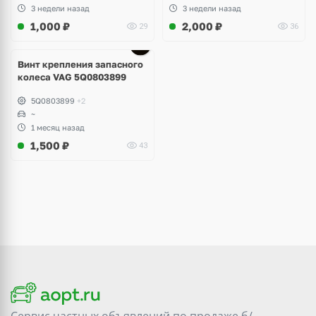
3 недели назад
3 недели назад
1,000
₽
2,000
₽
29
36
Винт крепления запасного
колеса VAG 5Q0803899
5Q0803899
+2
~
1 месяц назад
1,500
₽
43