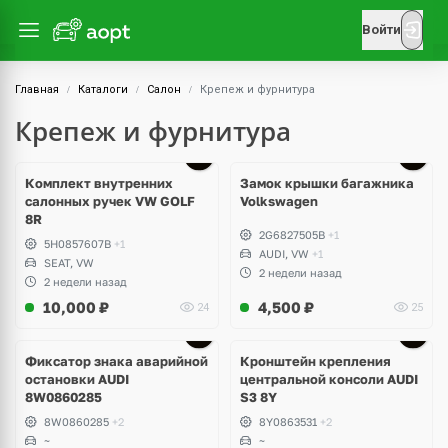
Войти
Главная
Каталоги
Салон
Крепеж и фурнитура
Крепеж и фурнитура
Комплект внутренних
Замок крышки багажника
салонных ручек VW GOLF
Volkswagen
8R
2G6827505B
+1
5H0857607B
+1
AUDI, VW
+1
SEAT, VW
2 недели назад
2 недели назад
10,000
₽
4,500
₽
24
25
Фиксатор знака аварийной
Кронштейн крепления
остановки AUDI
центральной консоли AUDI
8W0860285
S3 8Y
8W0860285
+2
8Y0863531
+2
~
~