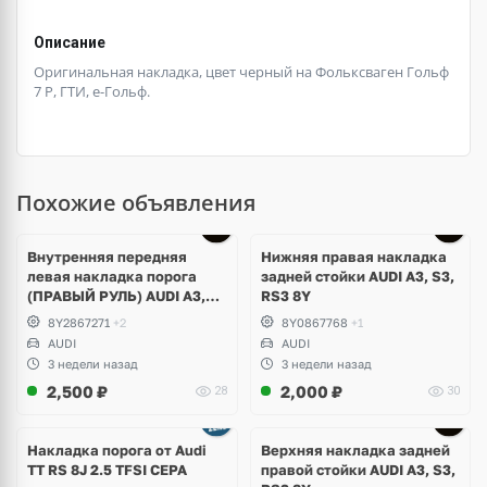
Описание
Оригинальная накладка, цвет черный на Фольксваген Гольф
7 Р, ГТИ, е-Гольф.
Похожие объявления
Внутренняя передняя
Нижняя правая накладка
левая накладка порога
задней стойки AUDI A3, S3,
(ПРАВЫЙ РУЛЬ) AUDI A3,
RS3 8Y
S3, RS3 8Y
8Y2867271
+2
8Y0867768
+1
AUDI
AUDI
3 недели назад
3 недели назад
2,500
₽
2,000
₽
28
30
Накладка порога от Audi
Верхняя накладка задней
TT RS 8J 2.5 TFSI CEPA
правой стойки AUDI A3, S3,