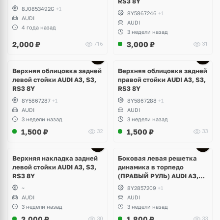
RS3 8Y
8J0853492G
+1
8Y5867246
+1
AUDI
AUDI
4 года назад
3 недели назад
2,000
₽
3,000
₽
716
31
Верхняя облицовка задней
Верхняя облицовка задней
левой стойки AUDI A3, S3,
правой стойки AUDI A3, S3,
RS3 8Y
RS3 8Y
8Y5867287
+1
8Y5867288
+1
AUDI
AUDI
3 недели назад
3 недели назад
1,500
₽
1,500
₽
32
33
Верхняя накладка задней
Боковая левая решетка
левой стойки AUDI A3, S3,
динамика в торпедо
RS3 8Y
(ПРАВЫЙ РУЛЬ) AUDI A3,
S3, RS3 8Y
~
8Y2857209
+1
AUDI
AUDI
3 недели назад
3 недели назад
3,000
₽
1,800
₽
30
33