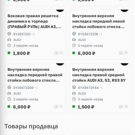
Боковая правая решетка
Внутренняя верхняя
динамика в торпедо
накладка передней левой
(ПРАВЫЙ РУЛЬ) AUDI A3,
стойки лобового стекла
S3, RS3 8Y
AUDI A3, S3, RS3 8Y
8Y2857210
+1
8Y0867233B
+1
AUDI
AUDI
3 недели назад
3 недели назад
1,800
₽
6,000
₽
32
28
Внутренняя верхняя
Внутренняя верхняя
накладка передней правой
накладка правой средней
стойки лобового стекла
стойки AUDI A3, S3, RS3 8Y
AUDI A3, S3, RS3 8Y
8Y0867234B
+1
8Y4867244A
+1
AUDI
AUDI
3 недели назад
3 недели назад
6,000
₽
1,500
₽
31
28
Товары продавца
Ещё