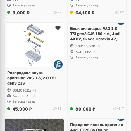
1 месяц назад
1 месяц назад
9,000
₽
64,100
₽
77
82
Ещё
2 фото
Блок цилиндров VAG 1.8
TSI gen3 CJS 180 л.с., Audi
A3 8V, Skoda Octavia A7,
Superb, Volkswagen Passat
06K103023D
+5
B8, Golf VII Alltrack, Seat
AUDI, SEAT
+2
Leon
1 месяц назад
Распредвал впуск
оригинал VAG 1.8, 2.0 TSI
gen3 CJS
06L109021S
+4
AUDI, SEAT
+2
1 месяц назад
45,000
₽
80,000
₽
99
117
Ещё
2 фото
Передняя панель оригинал
Audi TTRS 8S Coupe,