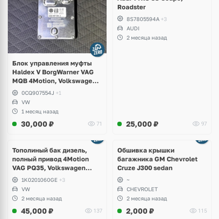
Roadster
8S7805594A
+3
AUDI
2 месяца назад
Блок управления муфты
Haldex V BorgWarner VAG
MQB 4Motion, Volkswagen
Tiguan
0CQ907554J
+1
VW
1 месяц назад
30,000
₽
25,000
₽
71
97
Тополиный бак дизель,
Обшивка крышки
полный привод 4Motion
багажника GM Chevrolet
VAG PQ35, Volkswagen
Cruze J300 sedan
Scirocco, Golf V, VI, Skoda
1K0201060GE
+3
~
Yeti, Octavia A5, Superb,
VW
CHEVROLET
Audi A3, Seat Altea
2 месяца назад
2 месяца назад
45,000
₽
2,000
₽
137
115