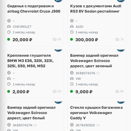
8 фото
Сиденья с подогревом и
Кузов с документами Audi
airbag Chevrolet Cruze J300
RS3 8V Sedan рестайлинг
~
~
CHEVROLET
AUDI
1 месяц назад
1 месяц назад
20,000
₽
300,000
₽
50
76
Ещё
1 фото
Крепление глушителя
Бампер задний оригинал
BMW M3 E36, 320i, 323i,
Volkswagen Scirocco
325i, S50, M50, M52
дорест, цвет зеленый
~
1K8807417N
+2
~
VW
1 месяц назад
1 месяц назад
2,000
₽
9,000
₽
62
86
Бампер задний оригинал
Стекло крышки багажника
Volkswagen Scirocco
оригинал Volkswagen
дорест, цвет белый
Caddy V
1K8807417N
+2
2K7845051D
+2
VW
VW