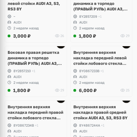
левой стойки AUDI A3, S3,
динамика в торпедо
RS3 8Y
(ПРАВЫЙ РУЛЬ) AUDI A3,
S3, RS3 8Y
~
8Y2857209
+1
AUDI
AUDI
2 недели назад
2 недели назад
3,000
₽
1,800
₽
26
29
Боковая правая решетка
Внутренняя верхняя
динамика в торпедо
накладка передней левой
(ПРАВЫЙ РУЛЬ) AUDI A3,
стойки лобового стекла
S3, RS3 8Y
AUDI A3, S3, RS3 8Y
8Y2857210
+1
8Y0867233B
+1
AUDI
AUDI
2 недели назад
2 недели назад
1,800
₽
6,000
₽
29
25
Внутренняя верхняя
Внутренняя верхняя
накладка передней правой
накладка правой средней
стойки лобового стекла
стойки AUDI A3, S3, RS3 8Y
AUDI A3, S3, RS3 8Y
8Y0867234B
+1
8Y4867244A
+1
AUDI
AUDI
2 недели назад
2 недели назад