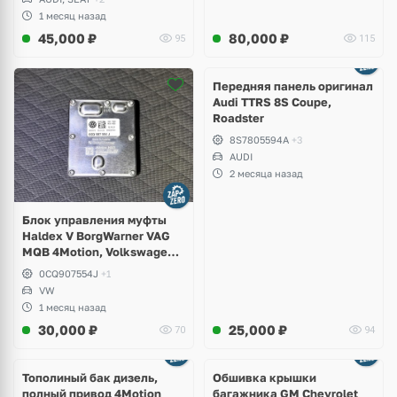
1 месяц назад
45,000
₽
80,000
₽
95
115
Ещё
2 фото
Передняя панель оригинал
Audi TTRS 8S Coupe,
Roadster
8S7805594A
+3
AUDI
2 месяца назад
Блок управления муфты
Haldex V BorgWarner VAG
MQB 4Motion, Volkswagen
Tiguan
0CQ907554J
+1
VW
1 месяц назад
30,000
₽
25,000
₽
70
94
Тополиный бак дизель,
Обшивка крышки
полный привод 4Motion
багажника GM Chevrolet