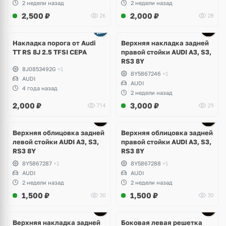
2 недели назад
2 недели назад
2,500
₽
2,000
₽
26
28
Накладка порога от Audi
Верхняя накладка задней
TT RS 8J 2.5 TFSI CEPA
правой стойки AUDI A3, S3,
RS3 8Y
8J0853492G
+1
8Y5867246
+1
AUDI
AUDI
4 года назад
2 недели назад
2,000
₽
3,000
₽
714
29
Верхняя облицовка задней
Верхняя облицовка задней
левой стойки AUDI A3, S3,
правой стойки AUDI A3, S3,
RS3 8Y
RS3 8Y
8Y5867287
+1
8Y5867288
+1
AUDI
AUDI
2 недели назад
2 недели назад
1,500
₽
1,500
₽
30
30
Верхняя накладка задней
Боковая левая решетка