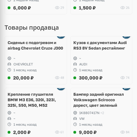
6,000
₽
1,500
₽
29
26
Товары продавца
Ещё
8 фото
Сиденья с подогревом и
Кузов с документами Audi
airbag Chevrolet Cruze J300
RS3 8V Sedan рестайлинг
~
~
CHEVROLET
AUDI
1 месяц назад
1 месяц назад
20,000
₽
300,000
₽
48
74
Ещё
1 фото
Крепление глушителя
Бампер задний оригинал
BMW M3 E36, 320i, 323i,
Volkswagen Scirocco
325i, S50, M50, M52
дорест, цвет зеленый
~
1K8807417N
+2
~
VW
1 месяц назад
1 месяц назад
2,000
₽
9,000
₽
61
84