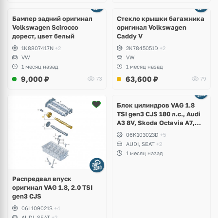
Бампер задний оригинал
Стекло крышки багажника
Volkswagen Scirocco
оригинал Volkswagen
дорест, цвет белый
Caddy V
1K8807417N
+2
2K7845051D
+2
VW
VW
1 месяц назад
1 месяц назад
9,000
₽
63,600
₽
73
79
Ещё
2 фото
Блок цилиндров VAG 1.8
TSI gen3 CJS 180 л.с., Audi
A3 8V, Skoda Octavia A7,
Superb, Volkswagen Passat
06K103023D
+5
B8, Golf VII Alltrack, Seat
AUDI, SEAT
+2
Leon
1 месяц назад
Распредвал впуск
оригинал VAG 1.8, 2.0 TSI
gen3 CJS
06L109021S
+4
AUDI, SEAT
+2