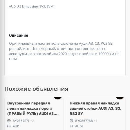
AUDI A3 Limousine (8VS, 8VM)
Описание
Оригинальный настил пола салона на Ауди А3, С3, РС3 8В
рестайлинг. Цвет черный, отличное состояние, снят с
леворульного автомобиля 2020 года с пробегом 19000 км из
США.
Похожие объявления
Внутренняя передняя
Нижняя правая накладка
левая накладка порога
задней стойки AUDI A3, S3,
(ПРАВЫЙ РУЛЬ) AUDI A3,
RS3 8Y
S3, RS3 8Y
8Y2867271
+2
8Y0867768
+1
AUDI
AUDI