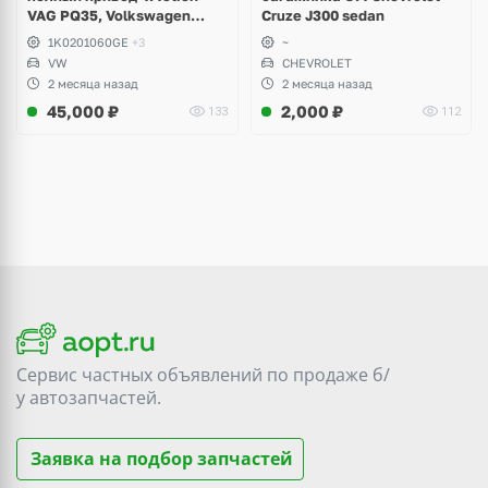
VAG PQ35, Volkswagen
Cruze J300 sedan
Scirocco, Golf V, VI, Skoda
1K0201060GE
+3
~
Yeti, Octavia A5, Superb,
VW
CHEVROLET
Audi A3, Seat Altea
2 месяца назад
2 месяца назад
45,000
₽
2,000
₽
133
112
Сервис частных объявлений по продаже
б/
у
автозапчастей.
Заявка на подбор запчастей