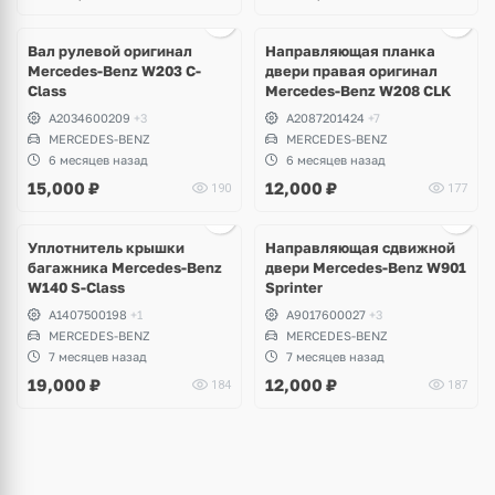
Ещё
3 фото
Вал рулевой оригинал
Направляющая планка
Mercedes-Benz W203 C-
двери правая оригинал
Class
Mercedes-Benz W208 CLK
A2034600209
+3
A2087201424
+7
MERCEDES-BENZ
MERCEDES-BENZ
6 месяцев назад
6 месяцев назад
15,000
₽
12,000
₽
190
177
Ещё
1 фото
Уплотнитель крышки
Направляющая сдвижной
багажника Mercedes-Benz
двери Mercedes-Benz W901
W140 S-Class
Sprinter
A1407500198
+1
A9017600027
+3
MERCEDES-BENZ
MERCEDES-BENZ
7 месяцев назад
7 месяцев назад
19,000
₽
12,000
₽
184
187