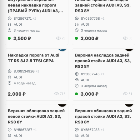
левая накладка порога
задней стойки AUDI A3, S3,
(ПРАВЫЙ РУЛЬ) AUDI A3,
RS3 8Y
S3, RS3 8Y
8Y2867271
+2
8Y0867768
+1
AUDI
AUDI
3 недели назад
3 недели назад
2,500
₽
2,000
₽
28
30
Накладка порога от Audi
Верхняя накладка задней
TT RS 8J 2.5 TFSI CEPA
правой стойки AUDI A3, S3,
RS3 8Y
8J0853492G
+1
8Y5867246
+1
AUDI
AUDI
4 года назад
3 недели назад
2,000
₽
3,000
₽
716
31
Верхняя облицовка задней
Верхняя облицовка задней
левой стойки AUDI A3, S3,
правой стойки AUDI A3, S3,
RS3 8Y
RS3 8Y
8Y5867287
+1
8Y5867288
+1
AUDI
AUDI