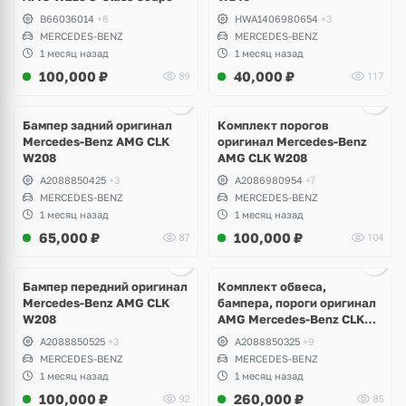
B66036014
+6
HWA1406980654
+3
MERCEDES-BENZ
MERCEDES-BENZ
1 месяц назад
1 месяц назад
100,000
₽
40,000
₽
89
117
Бампер задний оригинал
Комплект порогов
Mercedes-Benz AMG CLK
оригинал Mercedes-Benz
W208
AMG CLK W208
A2088850425
+3
A2086980954
+7
MERCEDES-BENZ
MERCEDES-BENZ
1 месяц назад
1 месяц назад
65,000
₽
100,000
₽
87
104
Ещё
8 фото
Бампер передний оригинал
Комплект обвеса,
Mercedes-Benz AMG CLK
бампера, пороги оригинал
W208
AMG Mercedes-Benz CLK
W208
A2088850525
+3
A2088850325
+9
MERCEDES-BENZ
MERCEDES-BENZ
1 месяц назад
1 месяц назад
100,000
₽
260,000
₽
92
85