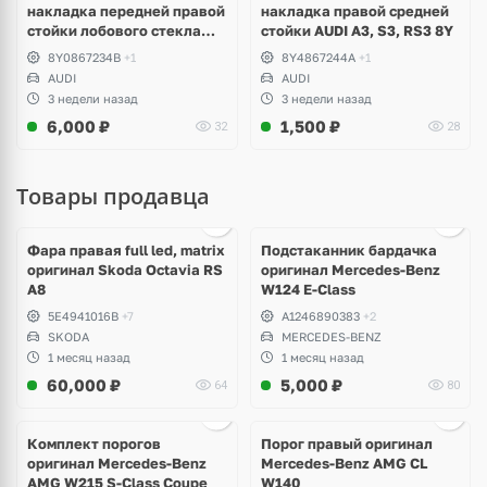
накладка передней правой
накладка правой средней
стойки лобового стекла
стойки AUDI A3, S3, RS3 8Y
AUDI A3, S3, RS3 8Y
8Y0867234B
+1
8Y4867244A
+1
AUDI
AUDI
3 недели назад
3 недели назад
6,000
₽
1,500
₽
32
28
Товары продавца
Ещё
1 фото
Фара правая full led, matrix
Подстаканник бардачка
оригинал Skoda Octavia RS
оригинал Mercedes-Benz
A8
W124 E-Class
5E4941016B
+7
A1246890383
+2
SKODA
MERCEDES-BENZ
1 месяц назад
1 месяц назад
60,000
₽
5,000
₽
64
80
Ещё
1 фото
Комплект порогов
Порог правый оригинал
оригинал Mercedes-Benz
Mercedes-Benz AMG CL
AMG W215 S-Class Coupe
W140