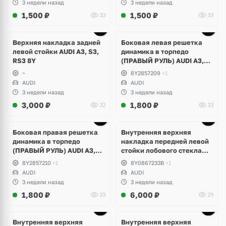
3 недели назад
3 недели назад
1,500
₽
1,500
₽
33
33
Верхняя накладка задней
Боковая левая решетка
левой стойки AUDI A3, S3,
динамика в торпедо
RS3 8Y
(ПРАВЫЙ РУЛЬ) AUDI A3,
S3, RS3 8Y
~
8Y2857209
+1
AUDI
AUDI
3 недели назад
3 недели назад
3,000
₽
1,800
₽
32
33
Боковая правая решетка
Внутренняя верхняя
динамика в торпедо
накладка передней левой
(ПРАВЫЙ РУЛЬ) AUDI A3,
стойки лобового стекла
S3, RS3 8Y
AUDI A3, S3, RS3 8Y
8Y2857210
+1
8Y0867233B
+1
AUDI
AUDI
3 недели назад
3 недели назад
1,800
₽
6,000
₽
33
29
Внутренняя верхняя
Внутренняя верхняя