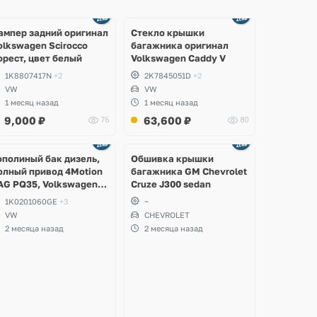
Ещё
Ещё
2 фото
8 фото
ампер задний оригинал
Стекло крышки
olkswagen Scirocco
багажника оригинал
орест, цвет белый
Volkswagen Caddy V
1K8807417N
+2
2K7845051D
+2
VW
VW
1 месяц назад
1 месяц назад
9,000
₽
63,600
₽
76
80
Ещё
2 фото
ополиный бак дизель,
Обшивка крышки
олный привод 4Motion
багажника GM Chevrolet
AG PQ35, Volkswagen
Cruze J300 sedan
cirocco, Golf V, VI,
1K0201060GE
+3
~
koda Yeti, Octavia A5,
VW
CHEVROLET
uperb, Audi A3, Seat
2 месяца назад
2 месяца назад
ltea