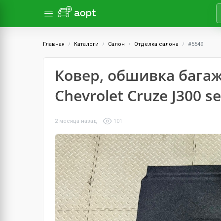
Главная
Каталоги
Салон
Отделка салона
#5549
Ковер, обшивка бага
Chevrolet Cruze J300 s
2 месяца назад
101