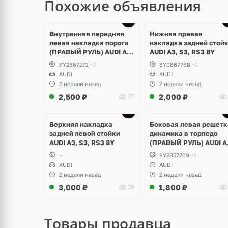
Похожие объявления
Внутренняя передняя
Нижняя правая
левая накладка порога
накладка задней стой
(ПРАВЫЙ РУЛЬ) AUDI A3,
AUDI A3, S3, RS3 8Y
S3, RS3 8Y
8Y2867271
+2
8Y0867768
+1
AUDI
AUDI
2 недели назад
2 недели назад
2,500
₽
2,000
₽
27
Верхняя накладка
Боковая левая решетк
задней левой стойки
динамика в торпедо
AUDI A3, S3, RS3 8Y
(ПРАВЫЙ РУЛЬ) AUDI A
S3, RS3 8Y
~
8Y2857209
+1
AUDI
AUDI
2 недели назад
2 недели назад
3,000
₽
1,800
₽
28
Товары продавца