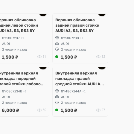
ерхняя облицовка
Верхняя облицовка
адней левой стойки
задней правой стойки
UDI A3, S3, RS3 8Y
AUDI A3, S3, RS3 8Y
8Y5867287
+1
8Y5867288
+1
AUDI
AUDI
2 недели назад
2 недели назад
1,500
₽
1,500
₽
31
32
нутренняя верхняя
Внутренняя верхняя
акладка передней
накладка правой
равой стойки лобового
средней стойки AUDI A3,
текла AUDI A3, S3, RS3
S3, RS3 8Y
8Y0867234B
+1
8Y4867244A
+1
Y
AUDI
AUDI
2 недели назад
2 недели назад
6,000
₽
1,500
₽
30
27