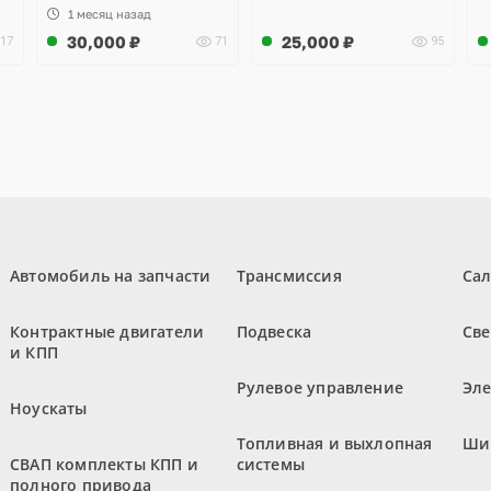
1 месяц назад
30,000
₽
25,000
₽
17
71
95
Автомобиль на запчасти
Трансмиссия
Са
Контрактные двигатели
Подвеска
Све
и КПП
Рулевое управление
Эл
Ноускаты
Топливная и выхлопная
Ши
СВАП комплекты КПП и
системы
полного привода