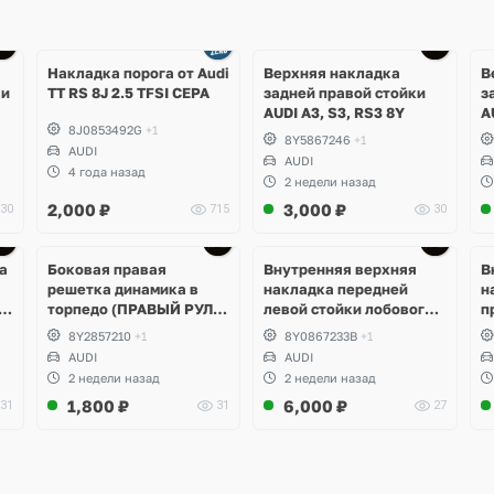
Накладка порога от Audi
Верхняя накладка
В
ки
TT RS 8J 2.5 TFSI CEPA
задней правой стойки
з
AUDI A3, S3, RS3 8Y
A
8J0853492G
+1
8Y5867246
+1
AUDI
AUDI
4 года назад
2 недели назад
2,000
₽
3,000
₽
30
715
30
а
Боковая правая
Внутренняя верхняя
В
решетка динамика в
накладка передней
н
3,
торпедо (ПРАВЫЙ РУЛЬ)
левой стойки лобового
п
AUDI A3, S3, RS3 8Y
стекла AUDI A3, S3, RS3
с
8Y2857210
+1
8Y0867233B
+1
8Y
8
AUDI
AUDI
2 недели назад
2 недели назад
1,800
₽
6,000
₽
31
31
27