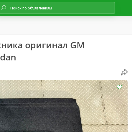
жника оригинал GM
edan