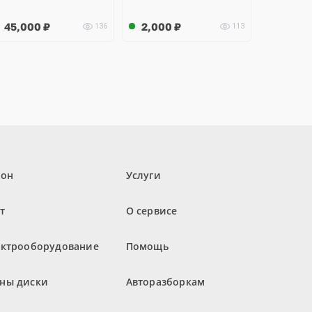
45,000
₽
2,000
₽
136
113
лон
Услуги
т
О сервисе
ектрооборудование
Помощь
ны диски
Авторазборкам