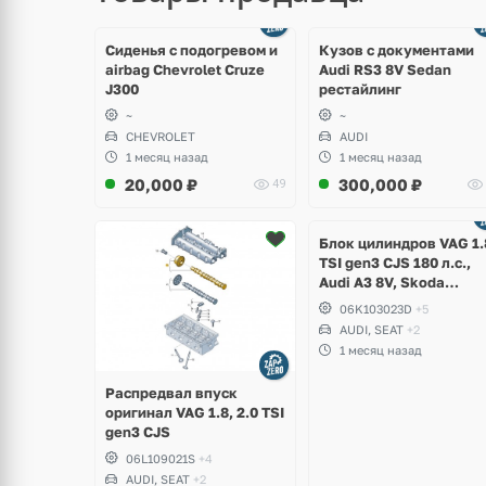
щё
Ещё
ото
8 фото
Сиденья с подогревом и
Кузов с документами
airbag Chevrolet Cruze
Audi RS3 8V Sedan
J300
рестайлинг
~
~
CHEVROLET
AUDI
1 месяц назад
1 месяц назад
20,000
₽
300,000
₽
49
Ещё
2 фото
Блок цилиндров VAG 1.
TSI gen3 CJS 180 л.с.,
Audi A3 8V, Skoda
Octavia A7, Superb,
06K103023D
+5
Volkswagen Passat B8,
AUDI, SEAT
+2
Golf VII Alltrack, Seat
1 месяц назад
Leon
Распредвал впуск
оригинал VAG 1.8, 2.0 TSI
gen3 CJS
06L109021S
+4
AUDI, SEAT
+2