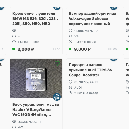
Ещё
Ещё
1 фото
4 фото
Крепление глушителя
Бампер задний оригинал
Б
BMW M3 E36, 320i, 323i,
Volkswagen Scirocco
V
325i, S50, M50, M52
дорест, цвет зеленый
д
~
1K8807417N
+2
~
VW
1 месяц назад
1 месяц назад
2,000
₽
9,000
₽
75
62
85
Ещё
2 фото
8
Передняя панель
Т
оригинал Audi TTRS 8S
п
Coupe, Roadster
V
S
8S7805594A
+3
S
AUDI
S
2 месяца назад
A
Блок управления муфты
Haldex V BorgWarner
VAG MQB 4Motion,
Volkswagen Tiguan
0CQ907554J
+1
VW