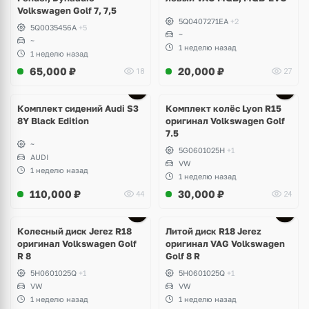
Volkswagen Golf 7, 7,5
5Q0407271EA
+2
5Q0035456A
+5
~
~
1 неделю назад
1 неделю назад
65,000
₽
20,000
₽
18
27
Ещё
2 фото
Комплект сидений Audi S3
Комплект колёс Lyon R15
8Y Black Edition
оригинал Volkswagen Golf
7.5
~
5G0601025H
+1
AUDI
VW
1 неделю назад
1 неделю назад
110,000
₽
30,000
₽
44
24
Ещё
3 фото
Колесный диск Jerez R18
Литой диск R18 Jerez
оригинал Volkswagen Golf
оригинал VAG Volkswagen
R 8
Golf 8 R
5H0601025Q
+1
5H0601025Q
+1
VW
VW
1 неделю назад
1 неделю назад