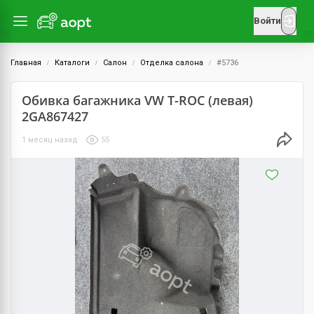
Войти
Главная
Каталоги
Салон
Отделка салона
#5736
Обивка багажника VW T-ROC (левая)
2GA867427
1 месяц назад
55