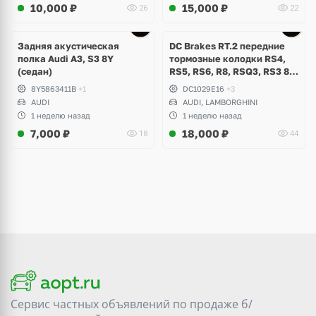
10,000
₽
15,000
₽
26
22
Задняя акустическая
DC Brakes RT.2 передние
полка Audi A3, S3 8Y
тормозные колодки RS4,
(седан)
RS5, RS6, R8, RSQ3, RS3 8V
(комплект 8 шт)
8Y5863411B
+1
DC1029E16
+3
AUDI
AUDI, LAMBORGHINI
1 неделю назад
1 неделю назад
7,000
₽
18,000
₽
18
44
Сервис частных объявлений по продаже
б/