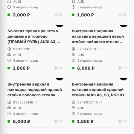
AUDI
AUDI
3 недели назад
3 недели назад
3,000
₽
1,800
₽
32
33
Боковая правая решетка
Внутренняя верхняя
динамика в торпедо
накладка передней левой
(ПРАВЫЙ РУЛЬ) AUDI A3,
стойки лобового стекла
S3, RS3 8Y
AUDI A3, S3, RS3 8Y
8Y2857210
+1
8Y0867233B
+1
AUDI
AUDI
3 недели назад
3 недели назад
1,800
₽
6,000
₽
33
29
Внутренняя верхняя
Внутренняя верхняя
накладка передней правой
накладка правой средней
стойки лобового стекла
стойки AUDI A3, S3, RS3 8Y
AUDI A3, S3, RS3 8Y
8Y0867234B
+1
8Y4867244A
+1
AUDI
AUDI
3 недели назад
3 недели назад
6,000
₽
1,500
₽
32
28