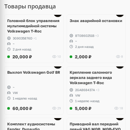
Товары продавца
Головной блок управления
Знак аварийной остановки
мультимедийной системы
Volkswagen T-Roc
8T0860251B
+3
3G9035876D
+1
~
~
2 дня назад
2 дня назад
20,000
₽
2,000
₽
10
8
Выхлоп Volkswagen Golf 8R
Крепление салонного
зеркала заднего вида
Volkswagen T-Roc
~
2GA868437A
+3
VW
VW
1 неделю назад
1 неделю назад
60,000
₽
5,000
₽
29
18
Комплект аудиосистемы
Приводной вал передний
Fender, Dynaudio
левый VAG MQB, MQB-EVO