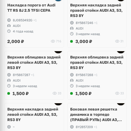
Накладка порога от Audi
Верхняя накладка задней
TT RS 8J 2.5 TFSI CEPA
правой стойки AUDI A3, S3,
RS3 8Y
8J0853492G
+1
8Y5867246
+1
AUDI
AUDI
4 года назад
3 недели назад
2,000
₽
3,000
₽
716
31
Верхняя облицовка задней
Верхняя облицовка задней
левой стойки AUDI A3, S3,
правой стойки AUDI A3, S3,
RS3 8Y
RS3 8Y
8Y5867287
+1
8Y5867288
+1
AUDI
AUDI
3 недели назад
3 недели назад
1,500
₽
1,500
₽
33
33
Верхняя накладка задней
Боковая левая решетка
левой стойки AUDI A3, S3,
динамика в торпедо
RS3 8Y
(ПРАВЫЙ РУЛЬ) AUDI A3,
S3, RS3 8Y
~
8Y2857209
+1