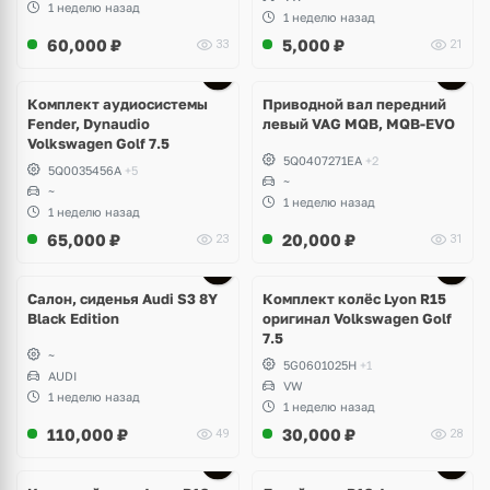
1 неделю назад
1 неделю назад
60,000
₽
5,000
₽
33
21
Комплект аудиосистемы
Приводной вал передний
Fender, Dynaudio
левый VAG MQB, MQB-EVO
Volkswagen Golf 7.5
5Q0407271EA
+2
5Q0035456A
+5
~
~
1 неделю назад
1 неделю назад
65,000
₽
20,000
₽
23
31
Ещё
2 фото
Салон, сиденья Audi S3 8Y
Комплект колёс Lyon R15
Black Edition
оригинал Volkswagen Golf
7.5
~
5G0601025H
+1
AUDI
VW
1 неделю назад
1 неделю назад
110,000
₽
30,000
₽
49
28
Ещё
3 фото