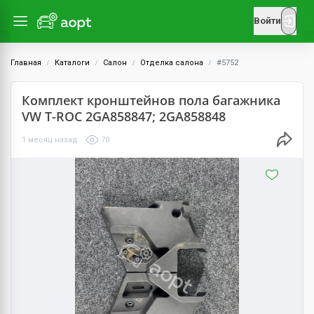
Войти
Главная
Каталоги
Салон
Отделка салона
#5752
Комплект кронштейнов пола багажника
VW T-ROC 2GA858847; 2GA858848
1 месяц назад
70