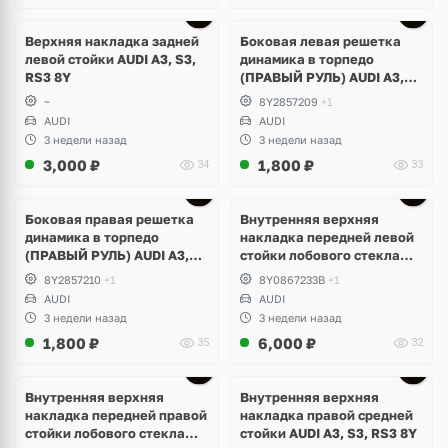
Верхняя накладка задней
Боковая левая решетка
левой стойки AUDI A3, S3,
динамика в торпедо
RS3 8Y
(ПРАВЫЙ РУЛЬ) AUDI A3,
S3, RS3 8Y
~
8Y2857209
+1
AUDI
AUDI
3 недели назад
3 недели назад
3,000
₽
1,800
₽
34
33
Боковая правая решетка
Внутренняя верхняя
динамика в торпедо
накладка передней левой
(ПРАВЫЙ РУЛЬ) AUDI A3,
стойки лобового стекла
S3, RS3 8Y
AUDI A3, S3, RS3 8Y
8Y2857210
+1
8Y0867233B
+1
AUDI
AUDI
3 недели назад
3 недели назад
1,800
₽
6,000
₽
35
32
Внутренняя верхняя
Внутренняя верхняя
накладка передней правой
накладка правой средней
стойки лобового стекла
стойки AUDI A3, S3, RS3 8Y