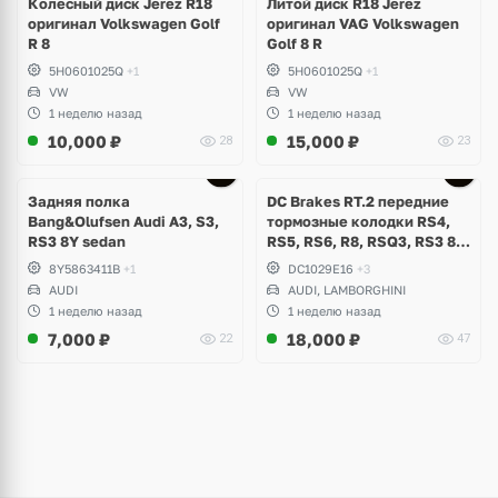
Колесный диск Jerez R18
Литой диск R18 Jerez
оригинал Volkswagen Golf
оригинал VAG Volkswagen
R 8
Golf 8 R
5H0601025Q
+1
5H0601025Q
+1
VW
VW
1 неделю назад
1 неделю назад
10,000
₽
15,000
₽
28
23
Задняя полка
DC Brakes RT.2 передние
Bang&Olufsen Audi A3, S3,
тормозные колодки RS4,
RS3 8Y sedan
RS5, RS6, R8, RSQ3, RS3 8V
(комплект 8 шт)
8Y5863411B
+1
DC1029E16
+3
AUDI
AUDI, LAMBORGHINI
1 неделю назад
1 неделю назад
7,000
₽
18,000
₽
22
47