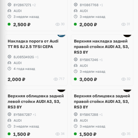
S3, RS3 8Y
8Y2867271
+2
8Y0867768
+1
AUDI
AUDI
3 недели назад
3 недели назад
2,500
₽
2,000
₽
30
31
Накладка порога от Audi
Верхняя накладка задней
TT RS 8J 2.5 TFSI CEPA
правой стойки AUDI A3, S3,
RS3 8Y
8J0853492G
+1
8Y5867246
+1
AUDI
AUDI
4 года назад
3 недели назад
2,000
₽
3,000
₽
717
32
Верхняя облицовка задней
Верхняя облицовка задней
левой стойки AUDI A3, S3,
правой стойки AUDI A3, S3,
RS3 8Y
RS3 8Y
8Y5867287
+1
8Y5867288
+1
AUDI
AUDI
3 недели назад
3 недели назад
1,500
₽
1,500
₽
34
35