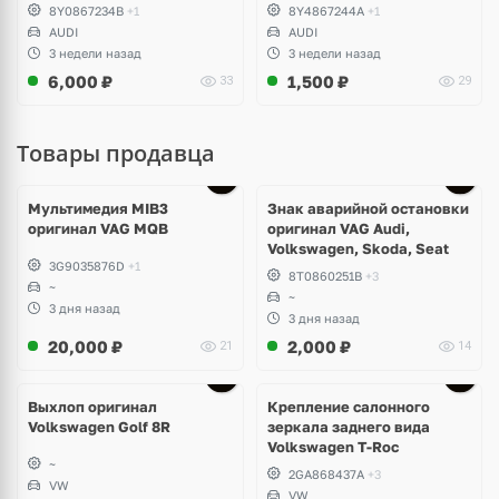
AUDI A3, S3, RS3 8Y
8Y0867234B
+1
8Y4867244A
+1
AUDI
AUDI
3 недели назад
3 недели назад
6,000
₽
1,500
₽
33
29
Товары продавца
Мультимедия MIB3
Знак аварийной остановки
оригинал VAG MQB
оригинал VAG Audi,
Volkswagen, Skoda, Seat
3G9035876D
+1
8T0860251B
+3
~
~
3 дня назад
3 дня назад
20,000
₽
2,000
₽
21
14
Выхлоп оригинал
Крепление салонного
Volkswagen Golf 8R
зеркала заднего вида
Volkswagen T-Roc
~
2GA868437A
+3
VW
VW