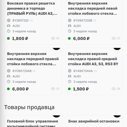
Боковая правая решетка
Внутренняя верхняя
динамика в торпедо
накладка передней левой
(ПРАВЫЙ РУЛЬ) AUDI A3,
стойки лобового стекла
S3, RS3 8Y
AUDI A3, S3, RS3 8Y
8Y2857210
+1
8Y0867233B
+1
AUDI
AUDI
3 недели назад
3 недели назад
1,800
₽
6,000
₽
34
29
Внутренняя верхняя
Внутренняя верхняя
накладка передней правой
накладка правой средней
стойки лобового стекла
стойки AUDI A3, S3, RS3 8Y
AUDI A3, S3, RS3 8Y
8Y0867234B
+1
8Y4867244A
+1
AUDI
AUDI
3 недели назад
3 недели назад
6,000
₽
1,500
₽
33
28
Товары продавца
Головной блок управления
Знак аварийной остановки
мультимедийной системы