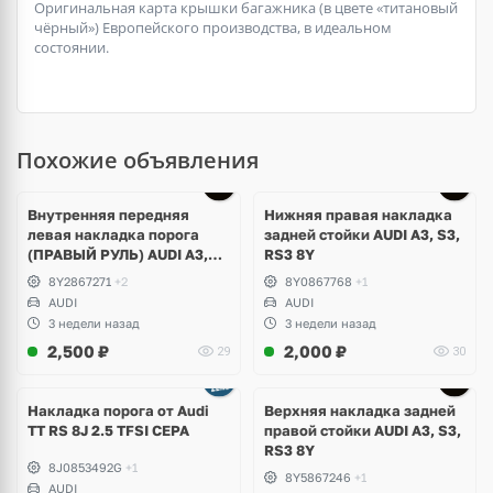
Оригинальная карта крышки багажника (в цвете «титановый
чёрный») Европейского производства, в идеальном
состоянии.
Похожие объявления
Внутренняя передняя
Нижняя правая накладка
левая накладка порога
задней стойки AUDI A3, S3,
(ПРАВЫЙ РУЛЬ) AUDI A3,
RS3 8Y
S3, RS3 8Y
8Y2867271
+2
8Y0867768
+1
AUDI
AUDI
3 недели назад
3 недели назад
2,500
₽
2,000
₽
29
30
Накладка порога от Audi
Верхняя накладка задней
TT RS 8J 2.5 TFSI CEPA
правой стойки AUDI A3, S3,
RS3 8Y
8J0853492G
+1
8Y5867246
+1
AUDI