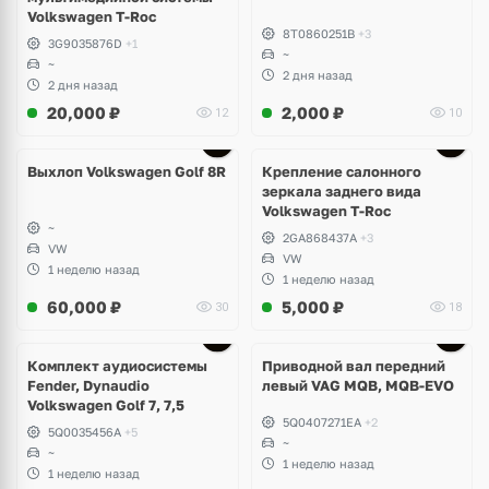
Volkswagen T-Roc
8T0860251B
+3
3G9035876D
+1
~
~
2 дня назад
2 дня назад
20,000
₽
2,000
₽
12
10
Выхлоп Volkswagen Golf 8R
Крепление салонного
зеркала заднего вида
Volkswagen T-Roc
~
2GA868437A
+3
VW
VW
1 неделю назад
1 неделю назад
60,000
₽
5,000
₽
30
18
Комплект аудиосистемы
Приводной вал передний
Fender, Dynaudio
левый VAG MQB, MQB-EVO
Volkswagen Golf 7, 7,5
5Q0407271EA
+2
5Q0035456A
+5
~
~
1 неделю назад
1 неделю назад