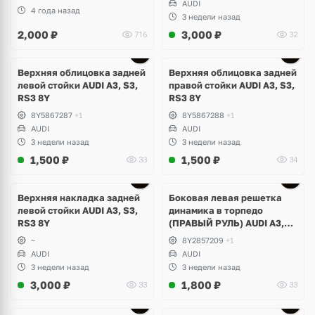
AUDI
4 года назад
3 недели назад
2,000
₽
3,000
₽
716
32
Верхняя облицовка задней
Верхняя облицовка задней
левой стойки AUDI A3, S3,
правой стойки AUDI A3, S3,
RS3 8Y
RS3 8Y
8Y5867287
+1
8Y5867288
+1
AUDI
AUDI
3 недели назад
3 недели назад
1,500
₽
1,500
₽
33
34
Верхняя накладка задней
Боковая левая решетка
левой стойки AUDI A3, S3,
динамика в торпедо
RS3 8Y
(ПРАВЫЙ РУЛЬ) AUDI A3,
S3, RS3 8Y
~
8Y2857209
+1
AUDI
AUDI
3 недели назад
3 недели назад
3,000
₽
1,800
₽
33
33