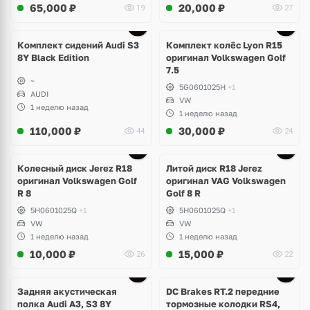
65,000
₽
20,000
₽
19
27
Ещё
2 фото
Комплект сидений Audi S3
Комплект колёс Lyon R15
8Y Black Edition
оригинал Volkswagen Golf
7.5
~
5G0601025H
+1
AUDI
VW
1 неделю назад
1 неделю назад
110,000
₽
30,000
₽
44
24
Ещё
3 фото
Колесный диск Jerez R18
Литой диск R18 Jerez
оригинал Volkswagen Golf
оригинал VAG Volkswagen
R 8
Golf 8 R
5H0601025Q
+1
5H0601025Q
+1
VW
VW
1 неделю назад
1 неделю назад
10,000
₽
15,000
₽
26
22
Задняя акустическая
DC Brakes RT.2 передние
полка Audi A3, S3 8Y
тормозные колодки RS4,