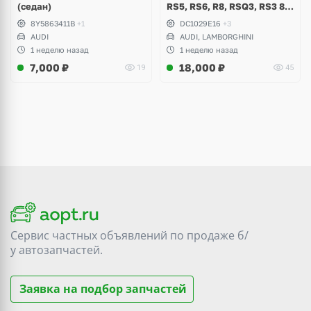
(седан)
RS5, RS6, R8, RSQ3, RS3 8V
(комплект 8 шт)
8Y5863411B
+1
DC1029E16
+3
AUDI
AUDI, LAMBORGHINI
1 неделю назад
1 неделю назад
7,000
₽
18,000
₽
19
45
Сервис частных объявлений по продаже
б/
у
автозапчастей.
Заявка на подбор запчастей