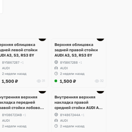
ерхняя облицовка
Верхняя облицовка
адней левой стойки
задней правой стойки
UDI A3, S3, RS3 8Y
AUDI A3, S3, RS3 8Y
8Y5867287
+1
8Y5867288
+1
AUDI
AUDI
2 недели назад
2 недели назад
1,500
₽
1,500
₽
31
32
нутренняя верхняя
Внутренняя верхняя
акладка передней
накладка правой
равой стойки лобового
средней стойки AUDI A3,
текла AUDI A3, S3, RS3
S3, RS3 8Y
8Y0867234B
+1
8Y4867244A
+1
Y
AUDI
AUDI
2 недели назад
2 недели назад