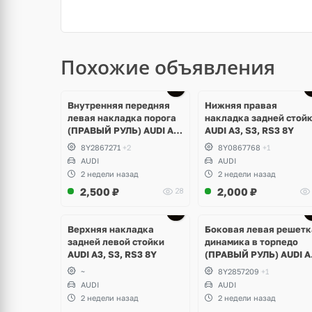
Похожие объявления
Внутренняя передняя
Нижняя правая
левая накладка порога
накладка задней стой
(ПРАВЫЙ РУЛЬ) AUDI A3,
AUDI A3, S3, RS3 8Y
S3, RS3 8Y
8Y2867271
+2
8Y0867768
+1
AUDI
AUDI
2 недели назад
2 недели назад
2,500
₽
2,000
₽
28
Верхняя накладка
Боковая левая решетк
задней левой стойки
динамика в торпедо
AUDI A3, S3, RS3 8Y
(ПРАВЫЙ РУЛЬ) AUDI A
S3, RS3 8Y
~
8Y2857209
+1
AUDI
AUDI
2 недели назад
2 недели назад