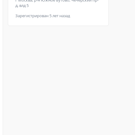
г Москва, р-н Южное Бутово, Чечёрский пр-
д, влд 5
Зарегистрирован 5 лет назад