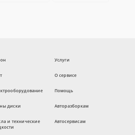
лон
Услуги
т
О сервисе
ектрооборудование
Помощь
ны диски
Авторазборкам
ла и технические
Автосервисам
дкости