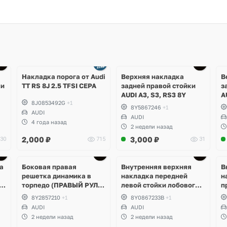
Накладка порога от Audi
Верхняя накладка
В
ки
TT RS 8J 2.5 TFSI CEPA
задней правой стойки
з
AUDI A3, S3, RS3 8Y
A
8J0853492G
+1
8Y5867246
+1
AUDI
AUDI
4 года назад
2 недели назад
2,000
₽
3,000
₽
30
715
31
а
Боковая правая
Внутренняя верхняя
В
решетка динамика в
накладка передней
н
3,
торпедо (ПРАВЫЙ РУЛЬ)
левой стойки лобового
п
AUDI A3, S3, RS3 8Y
стекла AUDI A3, S3, RS3
с
8Y2857210
+1
8Y0867233B
+1
8Y
8
AUDI
AUDI
2 недели назад
2 недели назад