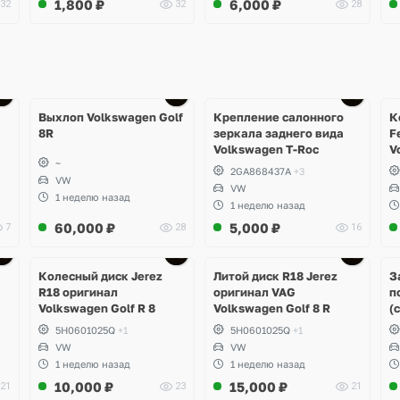
1,800
₽
6,000
₽
32
32
28
Ещё
1 фото
Выхлоп Volkswagen Golf
Крепление салонного
К
8R
зеркала заднего вида
F
Volkswagen T-Roc
V
~
2GA868437A
+3
VW
VW
1 неделю назад
1 неделю назад
60,000
₽
5,000
₽
7
28
16
Ещё
3 фото
Колесный диск Jerez
Литой диск R18 Jerez
З
R18 оригинал
оригинал VAG
п
Volkswagen Golf R 8
Volkswagen Golf 8 R
(
5H0601025Q
+1
5H0601025Q
+1
VW
VW
1 неделю назад
1 неделю назад
10,000
₽
15,000
₽
21
23
21