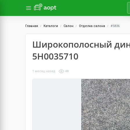
Главная
Каталоги
Салон
Отделка салона
#5836
Широкополосный дин
5H0035710
1 месяц назад
48