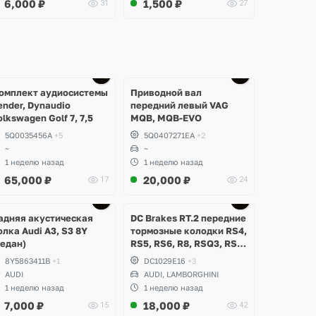
6,000
₽
1,500
₽
31
27
омплект аудиосистемы
Приводной вал
ender, Dynaudio
передний левый VAG
olkswagen Golf 7, 7,5
MQB, MQB-EVO
5Q0035456A
+5
5Q0407271EA
+2
~
~
1 неделю назад
1 неделю назад
65,000
₽
20,000
₽
17
24
Ещё
Ещё
2 фото
3 фото
адняя акустическая
DC Brakes RT.2 передние
олка Audi A3, S3 8Y
тормозные колодки RS4,
седан)
RS5, RS6, R8, RSQ3, RS3
8V (комплект 8 шт)
8Y5863411B
+1
DC1029E16
+3
AUDI
AUDI, LAMBORGHINI
1 неделю назад
1 неделю назад
7,000
₽
18,000
₽
15
42