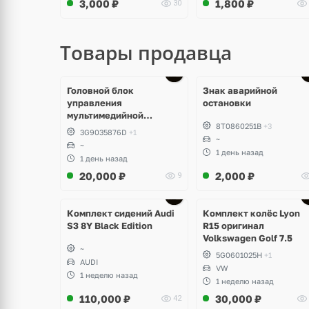
3,000
₽
1,800
₽
30
Товары продавца
Головной блок
Знак аварийной
управления
остановки
мультимедийной
8T0860251B
+3
системы Volkswagen T-
3G9035876D
+1
Roc
~
~
1 день назад
1 день назад
20,000
₽
2,000
₽
9
Ещё
Ещё
2 фото
3 фото
Комплект сидений Audi
Комплект колёс Lyon
S3 8Y Black Edition
R15 оригинал
Volkswagen Golf 7.5
~
5G0601025H
+1
AUDI
VW
1 неделю назад
1 неделю назад
110,000
₽
30,000
₽
42