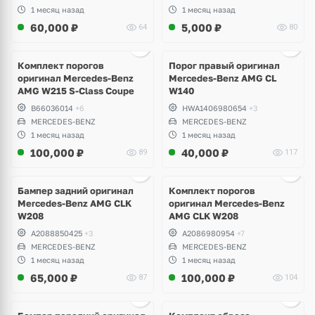
1 месяц назад
1 месяц назад
60,000
₽
5,000
₽
64
80
Ещё
1 фото
Комплект порогов
Порог правый оригинал
оригинал Mercedes-Benz
Mercedes-Benz AMG CL
AMG W215 S-Class Coupe
W140
B66036014
+6
HWA1406980654
+3
MERCEDES-BENZ
MERCEDES-BENZ
1 месяц назад
1 месяц назад
100,000
₽
40,000
₽
89
117
Бампер задний оригинал
Комплект порогов
Mercedes-Benz AMG CLK
оригинал Mercedes-Benz
W208
AMG CLK W208
A2088850425
+3
A2086980954
+7
MERCEDES-BENZ
MERCEDES-BENZ
1 месяц назад
1 месяц назад
65,000
₽
100,000
₽
87
104
Ещё
8 фото