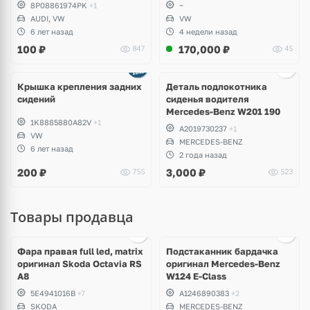
8P08861974PK
+1
~
AUDI, VW
VW
6 лет назад
4 недели назад
100
₽
170,000
₽
847
45
Крышка крепления задних
Деталь подлокотника
сидений
сиденья водителя
Mercedes-Benz W201 190
1K8885880A82V
+1
A2019730237
+1
VW
MERCEDES-BENZ
6 лет назад
2 года назад
200
₽
3,000
₽
755
523
Товары продавца
Ещё
1 фото
Фара правая full led, matrix
Подстаканник бардачка
оригинал Skoda Octavia RS
оригинал Mercedes-Benz
A8
W124 E-Class
5E4941016B
+7
A1246890383
+2
SKODA
MERCEDES-BENZ