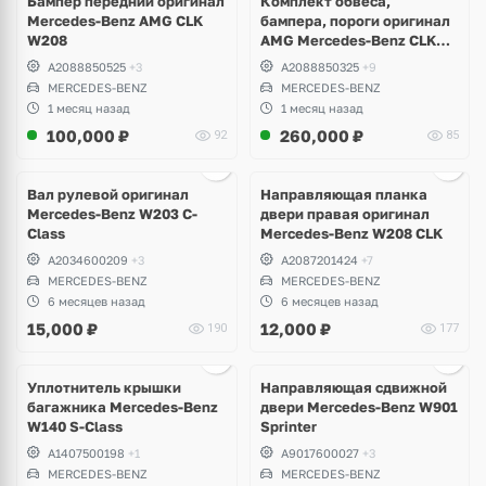
Бампер передний оригинал
Комплект обвеса,
Mercedes-Benz AMG CLK
бампера, пороги оригинал
W208
AMG Mercedes-Benz CLK
W208
A2088850525
+3
A2088850325
+9
MERCEDES-BENZ
MERCEDES-BENZ
1 месяц назад
1 месяц назад
100,000
₽
260,000
₽
92
85
Ещё
3 фото
Вал рулевой оригинал
Направляющая планка
Mercedes-Benz W203 C-
двери правая оригинал
Class
Mercedes-Benz W208 CLK
A2034600209
+3
A2087201424
+7
MERCEDES-BENZ
MERCEDES-BENZ
6 месяцев назад
6 месяцев назад
15,000
₽
12,000
₽
190
177
Ещё
1 фото
Уплотнитель крышки
Направляющая сдвижной
багажника Mercedes-Benz
двери Mercedes-Benz W901
W140 S-Class
Sprinter
A1407500198
+1
A9017600027
+3
MERCEDES-BENZ
MERCEDES-BENZ