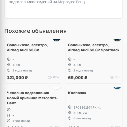
подголовников сидений на Мерседес-Бенц.
Похожие объявления
Ещё
2 фото
Салон кожа, электро,
Салон кожа, электро,
airbag Audi S3 8V
airbag Audi S3 8P Sportback
~
~
AUDI
AUDI
2 года назад
2 года назад
121,000
₽
69,000
₽
1052
935
Чехол на подголовник
Колпачок
новый оригинал Mercedes-
Benz
8P08861974PK
+1
~
AUDI, VW
~
6 лет назад
1 год назад