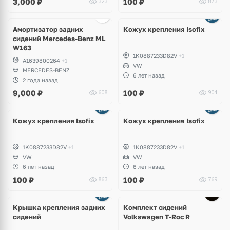
3,000
₽
100
₽
323
873
Амортизатор задних
Кожух крепления Isofix
сидений Mercedes-Benz ML
W163
1K0887233D82V
+1
A1639800264
+1
VW
MERCEDES-BENZ
6 лет назад
2 года назад
9,000
₽
100
₽
608
904
Кожух крепления Isofix
Кожух крепления Isofix
1K0887233D82V
+1
1K0887233D82V
+1
VW
VW
6 лет назад
6 лет назад
100
₽
100
₽
863
769
Крышка крепления задних
Комплект сидений
сидений
Volkswagen T-Roc R