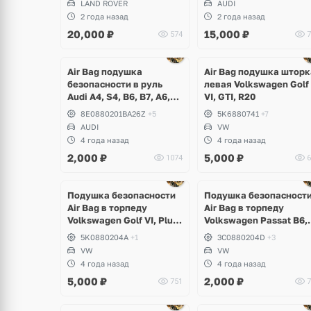
LAND ROVER
AUDI
2 года назад
2 года назад
20,000
₽
15,000
₽
574
7
Air Bag подушка
Air Bag подушка шторк
безопасности в руль
левая Volkswagen Golf
Audi A4, S4, B6, B7, A6,
VI, GTI, R20
S6 C5
8E0880201BA26Z
+5
5K6880741
+7
AUDI
VW
4 года назад
4 года назад
2,000
₽
5,000
₽
1074
6
Подушка безопасности
Подушка безопасност
Air Bag в торпеду
Air Bag в торпеду
Volkswagen Golf VI, Plus,
Volkswagen Passat B6,
Tiguan, Jetta, Eos,
CC
5K0880204A
+1
3C0880204D
+3
Scirocco
VW
VW
4 года назад
4 года назад
5,000
₽
2,000
₽
751
7