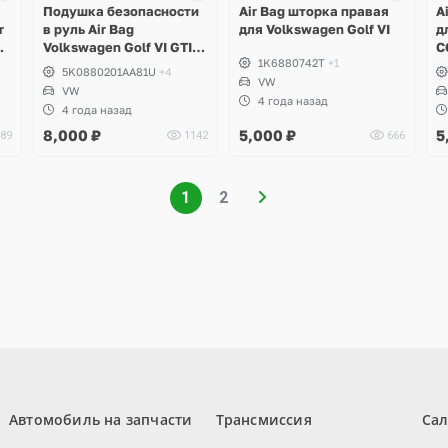
Подушка безопасности
Air Bag шторка правая
A
r
в руль Air Bag
для Volkswagen Golf VI
д
,
Volkswagen Golf VI GTI,
C
1K6880742T
+1
Tiguan, Scirocco, Touran,
5K0880201AA81U
+4
Polo, Passat B6, B7, CC
VW
VW
4 года назад
4 года назад
8,000
₽
5,000
₽
5
89
1142
666
1
2
Автомобиль на запчасти
Трансмиссия
Са