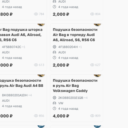
AUDI
AUDI
4 года назад
4 года назад
,800
₽
2,000
₽
784
804
ir Bag подушка шторка
Подушка безопасности
равая Audi A6, Allroad,
Air Bag в торпеду Audi
6, RS6 C6
A6, Allroad, S6, RS6 C6
4F5880742C
+1
4F1880204H
+1
AUDI
AUDI
4 года назад
4 года назад
,000
₽
2,000
₽
613
627
одушка безопасности
Подушка безопасности
 руль Air Bag Audi A4 B8
в руль Air Bag
Volkswagen Caddy
8K0880201A1DH
+4
2K0880201E1QB
+4
AUDI
VW
4 года назад
4 года назад
,000
₽
4,000
₽
856
809