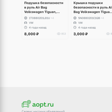
Подушка безопасности
Крышка подушки
в руль Air Bag
безопасности в руль Ai
Volkswagen Tiguan,
Bag Volkswagen Tiguan
Scirocco, Golf VI GTI,
Touran
1T0880201L81U
+4
5N0880201C1QB
+4
Touran, Polo, Passat B6,
VW
VW
B7, CC
4 года назад
4 года назад
8,000
₽
3,000
₽
853
8
Сервис частных объявлений