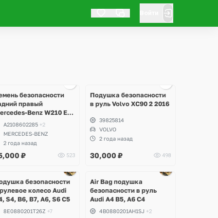
Войти
Ещё
1 фото
емень безопасности
Подушка безопасности
адний правый
в руль Volvo XC90 2 2016
ercedes-Benz W210 E-
39825814
lass
A2108602285
+2
VOLVO
MERCEDES-BENZ
2 года назад
2 года назад
5,000
₽
30,000
₽
523
498
одушка безопасности
Air Bag подушка
 рулевое колесо Audi
безопасности в руль
4, S4, B6, B7, A6, S6 C5
Audi A4 B5, A6 C4
8E0880201T26Z
+7
4B0880201AH1SJ
+2