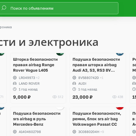
троника
сти и электроника
Шторка безопасности
Подушка безопасности
Р
правая airbag Range
правая шторка airbag
з
Rover Vogue L405
Audi A3, S3, RS3 8V
M
Sedan
K
LR049973
+2
8V5880742D
+1
LAND ROVER
AUDI
1 год назад
1 год назад
9,000
₽
23,000
₽
1
71
512
438
и
Подушка безопасности
Подушки безопасности,
П
srs airbag в руль
ремни, блок srs air bag
в
Mercedes-Benz
Volkswagen Passat CC
A
A1404602798
3C0880204H
+9