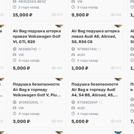
MERCEDES-BENZ
VW
2 года назад
3 года назад
15,000
₽
9,900
₽
1
25
873
626
а
Air Bag подушка шторка
Air Bag подушка шторка
A
правая Volkswagen Golf
левая Audi A6, Allroad,
п
VI, GTI, R20
S6, RS6 C6
S
5K6880742
+7
4F5880741C
+1
VW
AUDI
4 года назад
4 года назад
5,000
₽
1,000
₽
1
77
657
612
и
Подушка безопасности
Подушка безопасности
П
Air Bag в торпеду
Air Bag в торпеду Audi
в
Volkswagen Golf V, Plus,
A4, S4 B8, Allroad, A5,
Jetta, Eos, Scirocco
S5, RS5
1K0880204L
+1
8T0880204F
+1
VW
AUDI
4 года назад
4 года назад
3,000
₽
5,000
₽
7
31
859
663