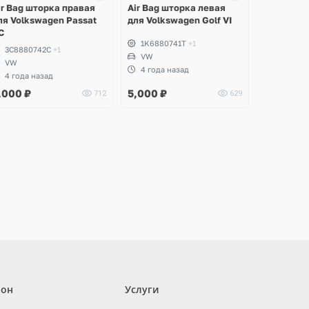
ir Bag шторка правая
Air Bag шторка левая
ля Volkswagen Passat
для Volkswagen Golf VI
C
1K6880741T
+1
3C8880742C
+1
VW
VW
4 года назад
4 года назад
,000
₽
5,000
₽
712
629
лон
Услуги