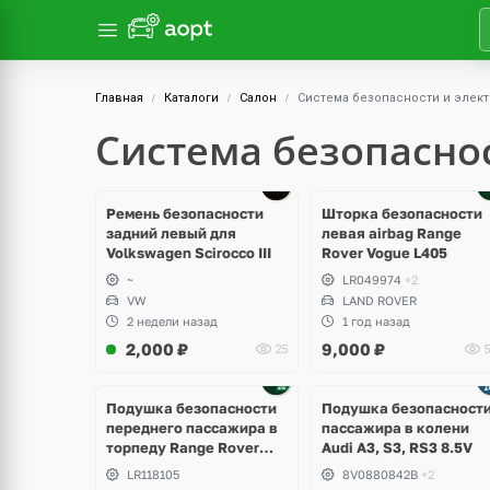
Главная
Каталоги
Салон
Система безопасности и элек
Система безопасно
Ремень безопасности
Шторка безопасности
задний левый для
левая airbag Range
Volkswagen Scirocco III
Rover Vogue L405
~
LR049974
+2
VW
LAND ROVER
2 недели назад
1 год назад
2,000
₽
9,000
₽
25
5
Подушка безопасности
Подушка безопасност
переднего пассажира в
пассажира в колени
торпеду Range Rover
Audi A3, S3, RS3 8.5V
Sport 2 L494 рестайлинг
LR118105
8V0880842B
+2