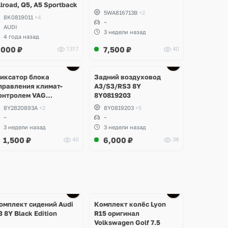
llroad, Q5, A5 Sportback
5WA816713B
+2
8K0819011
+4
~
AUDI
3 недели назад
4 года назад
,000
₽
7,500
₽
1317
40
иксатор блока
Задний воздуховод
правления климат-
A3/S3/RS3 8Y
онтролем VAG
8Y0819203
Y2820893A
8Y2820893A
+2
8Y0819203
+5
~
~
3 недели назад
3 недели назад
1,500
₽
6,000
₽
40
38
Ещё
Ещё
2 фото
1 фото
омплект сидений Audi
Комплект колёс Lyon
3 8Y Black Edition
R15 оригинал
Volkswagen Golf 7.5