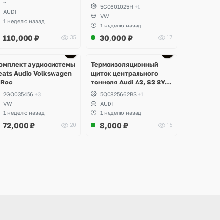
~
5G0601025H
+1
AUDI
VW
1 неделю назад
1 неделю назад
110,000
₽
30,000
₽
35
17
Ещё
Ещё
3 фото
3 фото
омплект аудиосистемы
Термоизоляционный
eats Audio Volkswagen
щиток центрального
-Roc
тоннеля Audi A3, S3 8Y
(Седан)
2GO035456
+3
5Q0825662BS
+1
VW
AUDI
1 неделю назад
1 неделю назад
72,000
₽
8,000
₽
20
15