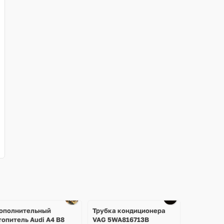
ополнительный
Трубка кондиционера
топитель Audi A4 B8
VAG 5WA816713B