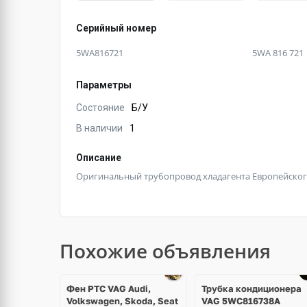
Серийный номер
5WA816721
5WA 816 721
Параметры
Состояние
Б/У
В наличии
1
Описание
Оригинальный трубопровод хладагента Европейского
Похожие объявления
Фен РТС VAG Audi,
Трубка кондиционера
Volkswagen, Skoda, Seat
VAG 5WC816738A