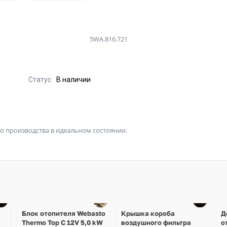
5WA.816.721
Статус
В наличии
 производства в идеальном состоянии.
Блок отопителя Webasto
Крышка короба
Д
Thermo Top C 12V 5,0 kW
воздушного фильтра
о