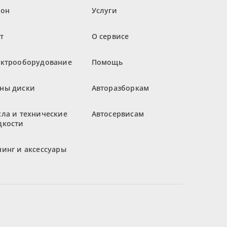
лон
Услуги
т
О сервисе
ектрооборудование
Помощь
ны диски
Авторазборкам
ла и технические
Автосервисам
дкости
инг и аксессуары