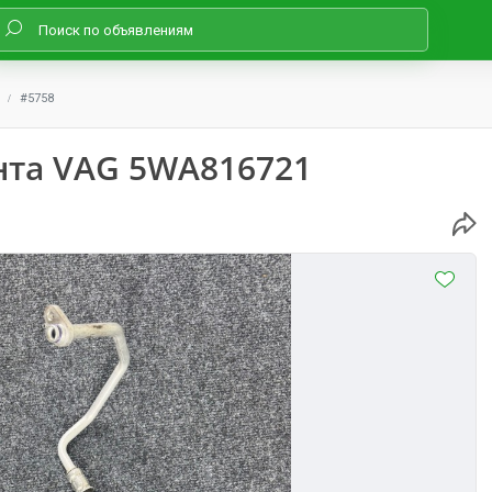
#5758
нта VAG 5WA816721