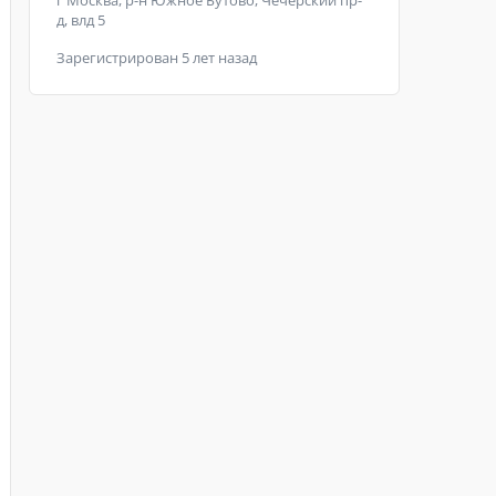
г Москва, р-н Южное Бутово, Чечёрский пр-
д, влд 5
Зарегистрирован 5 лет назад