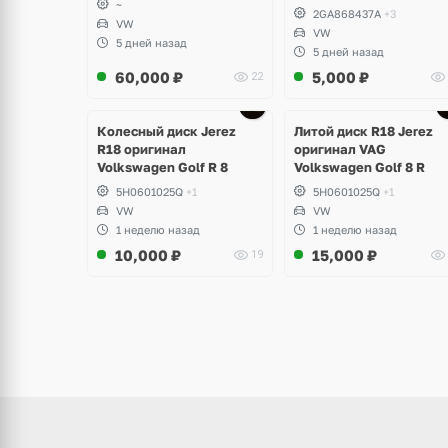
~
2GA868437A
+3
VW
VW
5 дней назад
5 дней назад
60,000
₽
5,000
₽
22
щё
Ещё
ото
3 фото
Колесный диск Jerez
Литой диск R18 Jerez
R18 оригинал
оригинал VAG
Volkswagen Golf R 8
Volkswagen Golf 8 R
5H0601025Q
+1
5H0601025Q
+1
VW
VW
1 неделю назад
1 неделю назад
10,000
₽
15,000
₽
19