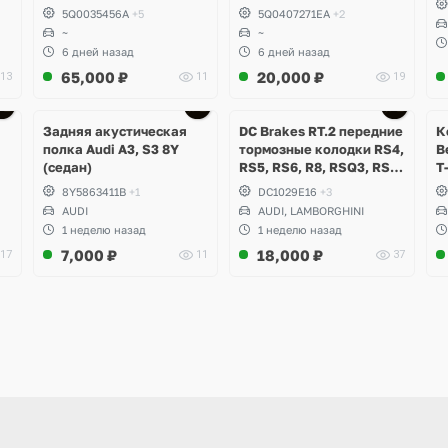
5Q0035456A
+5
5Q0407271EA
+2
~
~
6 дней назад
6 дней назад
65,000
₽
20,000
₽
13
11
19
Задняя акустическая
DC Brakes RT.2 передние
К
полка Audi A3, S3 8Y
тормозные колодки RS4,
B
(седан)
RS5, RS6, R8, RSQ3, RS3
T
8V (комплект 8 шт)
8Y5863411B
+1
DC1029E16
+3
AUDI
AUDI, LAMBORGHINI
1 неделю назад
1 неделю назад
7,000
₽
18,000
₽
17
11
37