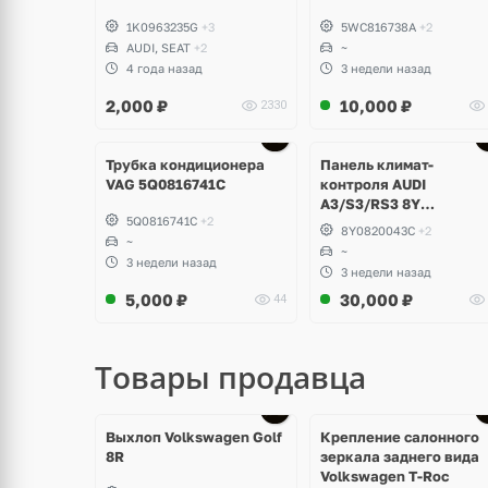
1K0963235G
+3
5WC816738A
+2
AUDI, SEAT
+2
~
4 года назад
3 недели назад
2,000
₽
10,000
₽
2330
Трубка кондиционера
Панель климат-
VAG 5Q0816741C
контроля AUDI
A3/S3/RS3 8Y
5Q0816741C
+2
8Y0820043C
8Y0820043C
+2
~
~
3 недели назад
3 недели назад
5,000
₽
30,000
₽
44
Товары продавца
Ещё
1 фото
Выхлоп Volkswagen Golf
Крепление салонного
8R
зеркала заднего вида
Volkswagen T-Roc