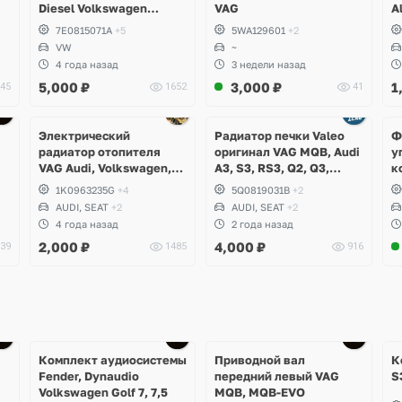
Diesel Volkswagen
VAG
A
Amarok, Transporter T5,
7E0815071A
+5
5WA129601
+2
Caravelle, Multivan
VW
~
4 года назад
3 недели назад
5,000
₽
3,000
₽
1
45
1652
41
Электрический
Радиатор печки Valeo
Ф
радиатор отопителя
оригинал VAG MQB, Audi
у
VAG Audi, Volkswagen,
A3, S3, RS3, Q2, Q3,
к
Skoda, Seat
RSQ3, Volkswagen
8
1K0963235G
+4
5Q0819031B
+2
Arteon, Passat B8,
AUDI, SEAT
+2
AUDI, SEAT
+2
Tiguan, Taos, Golf 7, 8, T-
4 года назад
2 года назад
Roc, Caddy, Skoda
2,000
₽
4,000
₽
39
1485
916
Kodiaq, Karoq, Octavia,
Superb, Seat Leon
Комплект аудиосистемы
Приводной вал
К
Fender, Dynaudio
передний левый VAG
S
Volkswagen Golf 7, 7,5
MQB, MQB-EVO