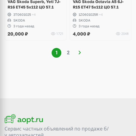
VAG Skoda Superb, Yeti 7J-
VAG Skoda Octavia A5 6J-
R16 ET45 5x112 ЦО 57.1
R15 ET47 5x112 ЦО 57.1
3T0601025
+4
1Z0601025R
+4
SKODA
SKODA
3 года назад
3 года назад
20,000
₽
4,000
₽
1721
2048
1
2
Сервис частных объявлений по продаже
б/
у
автозапчастей.