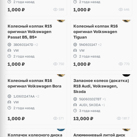
2 года назад
2 года назад
1,000
₽
1,000
₽
588
646
Ещё
1 фото
Колесный колпак R15
Колесный колпак R16
оригинал Volkswagen
оригинал Volkswagen
Passat B5, B5+
Tiguan
3B0601147D
+2
5N0601147
+2
VW
VW
2 года назад
2 года назад
1,000
₽
1,000
₽
750
770
Колесный колпак R16
Запасное колесо (докатка)
оригинал Volkswagen Bora
R18 Audi, Volkswagen,
Skoda
1J0601147AA
+2
5Q0601027BT
+1
VW
AUDI, SKODA
+1
2 года назад
3 года назад
1,000
₽
13,000
₽
571
1817
Колпачок колесного диска
Алюминиевый литой диск