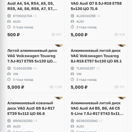
Audi A4, S4, RS4, A5, S5,
VAG Audi Q7 8.5J-R18 ET58
RS5, A6, S6, RS6, A7, S7,
5x130 ЦО 71.6
RS7, A8, Q5, TT RS
8T0601170A
+2
4L0601025B
+4
AUDI
AUDI
3 года назад
3 года назад
500
₽
5,000
₽
847
628
Литой алюминиевый диск
Алюминиевый литой диск
VAG Volkswagen Touareg
VAG Volkswagen Touareg
7.5J-R17 ET55 5x130 ЦО
8J-R18 ET57 5x130 ЦО 65.1
65.1
7L6601025B
+4
7L6601025T
+2
VW
VW
3 года назад
3 года назад
5,000
₽
5,000
₽
1238
751
Алюминиевый кованый
Алюминиевый литой диск
диск VAG Audi Q5 8J-R17
VAG Audi A4 B5, B6, A6 C5
ET39 5x112 ЦО 66.6
S-Line 7.5J-R17 ET43 5x112
ЦО 57.1
8R0601025G
+4
8E0601025AC
+2
AUDI
AUDI
3 года назад
3 года назад