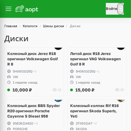
Войти
Главная
Каталоги
Шины диски
Диски
Диски
Ещё
3 фото
Колесный диск Jerez R18
Литой диск R18 Jerez
оригинал Volkswagen Golf
оригинал VAG Volkswagen
R 8
Golf 8 R
5H0601025Q
+1
5H0601025Q
+1
VW
VW
1 неделю назад
1 неделю назад
10,000
₽
15,000
₽
22
20
Колесный диск BBS Spyder
Колесный колпак Rif R16
R20 оригинал Porsche
оригинал Skoda Superb,
Cayenne S Diesel 958
Yeti
95836214810
+4
3T0601147
+2
PORSCHE
SKODA