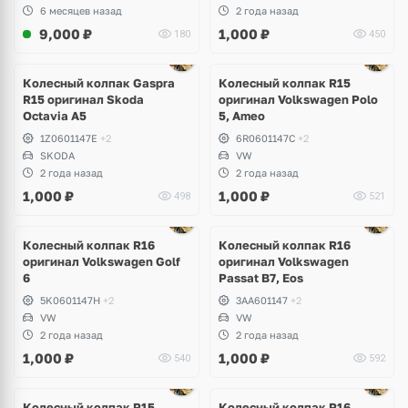
6 месяцев назад
2 года назад
9,000
₽
1,000
₽
180
450
Колесный колпак Gaspra
Колесный колпак R15
R15 оригинал Skoda
оригинал Volkswagen Polo
Octavia A5
5, Ameo
1Z0601147E
+2
6R0601147C
+2
SKODA
VW
2 года назад
2 года назад
1,000
₽
1,000
₽
498
521
Колесный колпак R16
Колесный колпак R16
оригинал Volkswagen Golf
оригинал Volkswagen
6
Passat B7, Eos
5K0601147H
+2
3AA601147
+2
VW
VW
2 года назад
2 года назад
1,000
₽
1,000
₽
540
592
Ещё
1 фото
Колесный колпак R15
Колесный колпак R16