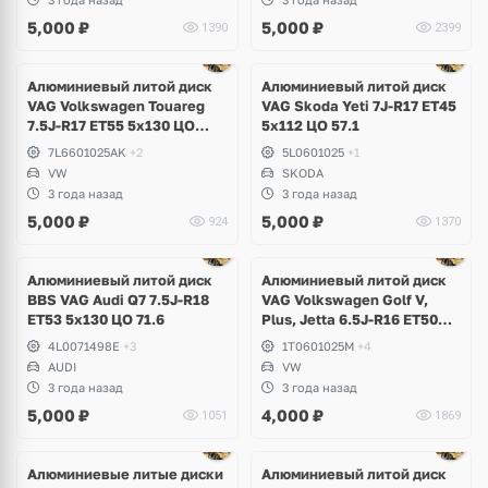
5,000
₽
5,000
₽
1390
2399
Алюминиевый литой диск
Алюминиевый литой диск
VAG Volkswagen Touareg
VAG Skoda Yeti 7J-R17 ET45
7.5J-R17 ET55 5x130 ЦО
5x112 ЦО 57.1
65.1
7L6601025AK
+2
5L0601025
+1
VW
SKODA
3 года назад
3 года назад
5,000
₽
5,000
₽
924
1370
Алюминиевый литой диск
Алюминиевый литой диск
BBS VAG Audi Q7 7.5J-R18
VAG Volkswagen Golf V,
ET53 5x130 ЦО 71.6
Plus, Jetta 6.5J-R16 ET50
5x112 ЦО 57.1
4L0071498E
+3
1T0601025M
+4
AUDI
VW
3 года назад
3 года назад
5,000
₽
4,000
₽
1051
1869
Алюминиевые литые диски
Алюминиевый литой диск