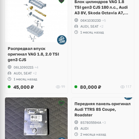
Блок цилиндров VAG 1.8
TSI gen3 CJS 180 л.с., Audi
A3 8V, Skoda Octavia A7,
Superb, Volkswagen Passat
06K103023D
+5
B8, Golf VII Alltrack, Seat
AUDI, SEAT
+2
Leon
1 месяц назад
Распредвал впуск
оригинал VAG 1.8, 2.0 TSI
gen3 CJS
06L109021S
+4
AUDI, SEAT
+2
1 месяц назад
45,000
₽
80,000
₽
99
117
Ещё
2 фото
Передняя панель оригинал
Audi TTRS 8S Coupe,
Roadster
8S7805594A
+3
AUDI
2 месяца назад