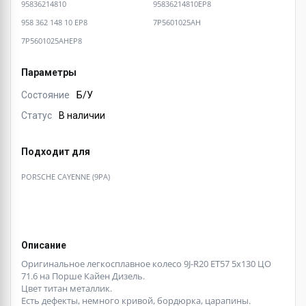
95836214810
95836214810EP8
958 362 148 10 EP8
7P5601025AH
7P5601025AHEP8
Параметры
Состояние
Б/У
Статус
В наличии
Подходит для
PORSCHE CAYENNE (9PA)
Описание
Оригинальное легкосплавное колесо 9J-R20 ET57 5x130 ЦО
71.6 на Порше Кайен Дизель.
Цвет титан металлик.
Есть дефекты, немного кривой, бордюрка, царапины.