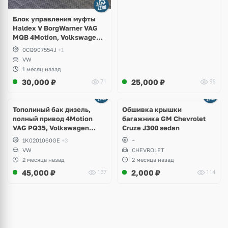
Блок управления муфты
Haldex V BorgWarner VAG
MQB 4Motion, Volkswagen
Tiguan
0CQ907554J
+1
VW
1 месяц назад
30,000
₽
25,000
₽
71
96
Тополиный бак дизель,
Обшивка крышки
полный привод 4Motion
багажника GM Chevrolet
VAG PQ35, Volkswagen
Cruze J300 sedan
Scirocco, Golf V, VI, Skoda
1K0201060GE
+3
~
Yeti, Octavia A5, Superb,
VW
CHEVROLET
Audi A3, Seat Altea
2 месяца назад
2 месяца назад
45,000
₽
2,000
₽
137
114