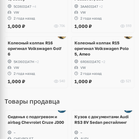
5C0601147
+4
3AA601147
+2
VW
VW
2 года назад
2 года назад
1,000
₽
1,000
₽
706
593
Колесный колпак R16
Колесный колпак R15
оригинал Volkswagen Golf
оригинал Volkswagen Polo
6
5, Ameo
5K0601147H
+2
6R0601147C
+2
VW
VW
2 года назад
2 года назад
1,000
₽
1,000
₽
540
521
Товары продавца
Ещё
8 фото
Сиденья с подогревом и
Кузов с документами Audi
airbag Chevrolet Cruze J300
RS3 8V Sedan рестайлинг
~
~
CHEVROLET
AUDI