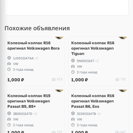
Похожие объявления
Ещё
1 фото
Колесный колпак R16
Колесный колпак R16
оригинал Volkswagen Bora
оригинал Volkswagen
Tiguan
1J0601147AA
+2
5N0601147
+2
VW
VW
2 года назад
2 года назад
1,000
₽
1,000
₽
573
770
Ещё
2 фото
Колесный колпак R15
Колесный колпак R16
оригинал Volkswagen
оригинал Volkswagen
Passat B5, B5+
Passat B6, Eos
3B0601147D
+2
3C0601147B
+2
VW
VW
2 года назад
2 года назад
1,000
₽
1,000
₽
752
647