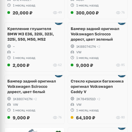
1 месяц назад
1 месяц назад
20,000
₽
300,000
₽
49
76
Ещё
1 фото
Крепление глушителя
Бампер задний оригинал
BMW M3 E36, 320i, 323i,
Volkswagen Scirocco
325i, S50, M50, M52
дорест, цвет зеленый
~
1K8807417N
+2
~
VW
1 месяц назад
1 месяц назад
2,000
₽
9,000
₽
62
85
Бампер задний оригинал
Стекло крышки багажника
Volkswagen Scirocco
оригинал Volkswagen
дорест, цвет белый
Caddy V
1K8807417N
+2
2K7845051D
+2
VW
VW
1 месяц назад
1 месяц назад
9,000
₽
64,100
₽
76
80
Ещё
2 фото