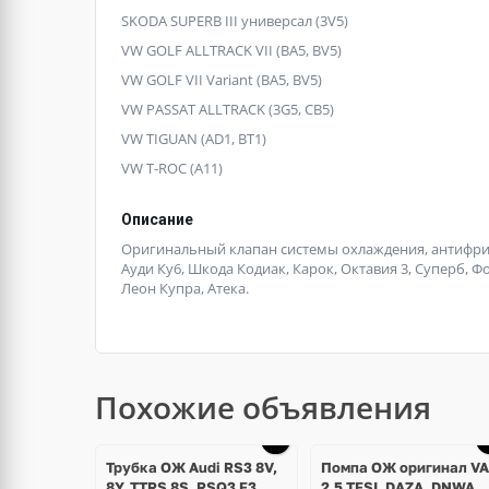
SKODA SUPERB III универсал (3V5)
VW GOLF ALLTRACK VII (BA5, BV5)
VW GOLF VII Variant (BA5, BV5)
VW PASSAT ALLTRACK (3G5, CB5)
VW TIGUAN (AD1, BT1)
VW T-ROC (A11)
Описание
Оригинальный клапан системы охлаждения, антифриза 
Ауди Ку6, Шкода Кодиак, Карок, Октавия 3, Суперб, Фол
Леон Купра, Атека.
Похожие объявления
Трубка ОЖ Audi RS3 8V,
Помпа ОЖ оригинал V
8Y, TTRS 8S, RSQ3 F3,
2.5 TFSI, DAZA, DNWA,