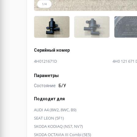
1/4
Серийный номер
4H0121671D
4H0 121 671 
Параметры
Состояние
Б/У
Подходит для
AUDI A4 (8W2, 8WC, B9)
SEAT LEON (5F1)
SKODA KODIAQ (NS7, NV7)
SKODA OCTAVIA III Combi (5E5)