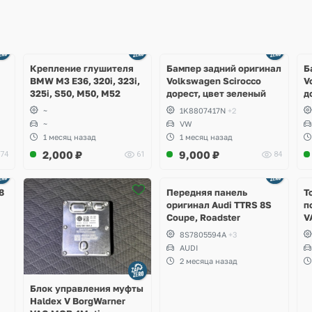
Ещё
Ещё
1 фото
4 фото
Крепление глушителя
Бампер задний оригинал
Б
BMW M3 E36, 320i, 323i,
Volkswagen Scirocco
V
325i, S50, M50, M52
дорест, цвет зеленый
д
~
1K8807417N
+2
~
VW
1 месяц назад
1 месяц назад
2,000
₽
9,000
₽
74
61
84
Ещё
2 фото
8
Передняя панель
Т
оригинал Audi TTRS 8S
п
Coupe, Roadster
V
S
8S7805594A
+3
S
AUDI
S
2 месяца назад
A
Блок управления муфты
Haldex V BorgWarner