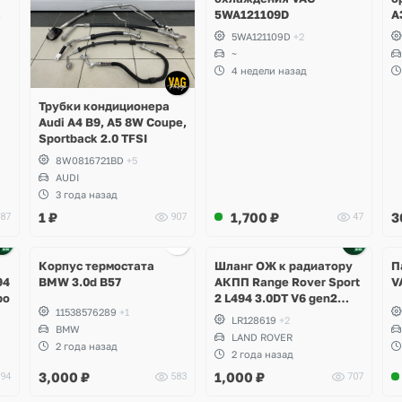
5WA121109D
A
R
5WA121109D
+2
T
~
A
4 недели назад
M
S
Трубки кондиционера
S
Audi A4 B9, A5 8W Coupe,
Sportback 2.0 TFSI
8W0816721BD
+5
AUDI
3 года назад
1
₽
1,700
₽
3
87
907
47
Корпус термостата
Шланг ОЖ к радиатору
П
94
BMW 3.0d B57
АКПП Range Rover Sport
V
bo
2 L494 3.0DT V6 gen2
11538576289
+1
Twin-turbo
LR128619
+2
BMW
LAND ROVER
2 года назад
2 года назад
3,000
₽
1,000
₽
94
583
707