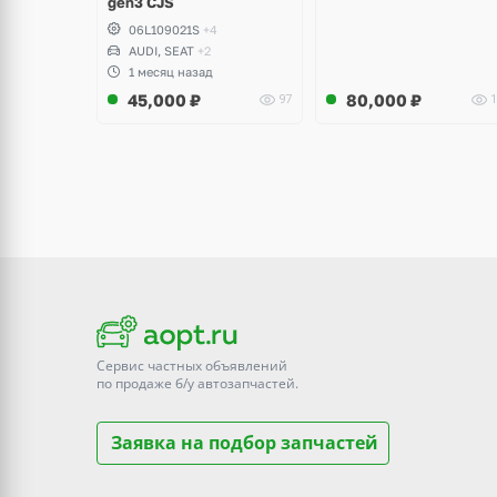
gen3 CJS
06L109021S
+4
AUDI, SEAT
+2
1 месяц назад
45,000
₽
80,000
₽
97
1
Сервис частных объявлений
по продаже
б/у
автозапчастей.
Заявка на подбор запчастей