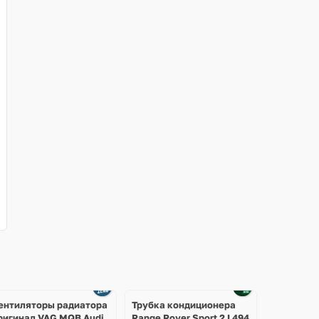
ентиляторы радиатора
Трубка кондиционера
ригинал VAG MQB Audi
Range Rover Sport 2 L494