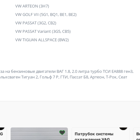
VW ARTEON (3H7)
VW GOLF VII (5G1, BQ1, BE1, BE2)
VW PASSAT (3G2, CB2)
VW PASSAT Variant (3G5, CB5)
VW TIGUAN ALLSPACE (BW2)
на бензиновые двигатели ВАГ 1.8, 2.0 литра турбо ТСИ ЕА888 ген3,
ьксваген Тигуан 2, Гольф 7 Р, ГТИ, Пассат Б8, Артеон, Т-Рок, Сеат
Ещё
4 фото
AG
Патрубок системы
В
охлаждения VAG
о