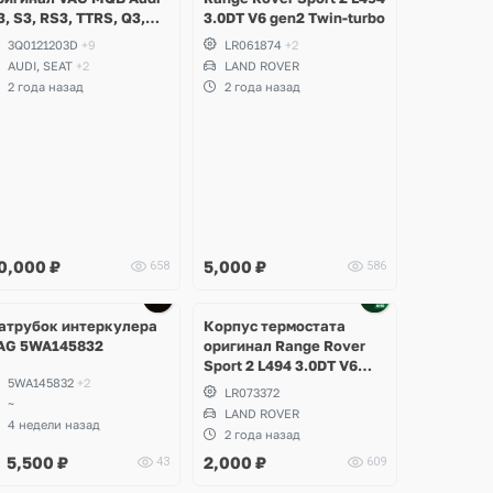
3, S3, RS3, TTRS, Q3,
3.0DT V6 gen2 Twin-turbo
SQ3, Volkswagen
3Q0121203D
+9
LR061874
+2
iguan 2, Allspace,
AUDI, SEAT
+2
LAND ROVER
rteon, Passat B8,
2 года назад
2 года назад
ultivan, Transporter T6,
koda Kodiaq, Karoq,
uperb
0,000
₽
5,000
₽
658
586
Ещё
2 фото
атрубок интеркулера
Корпус термостата
AG 5WA145832
оригинал Range Rover
Sport 2 L494 3.0DT V6
5WA145832
+2
gen2 Twin-turbo
LR073372
~
LAND ROVER
4 недели назад
2 года назад
5,500
₽
2,000
₽
43
609