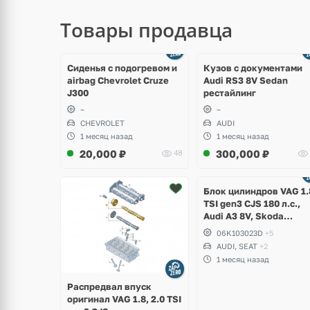
Товары продавца
щё
Ещё
ото
8 фото
Сиденья с подогревом и
Кузов с документами
airbag Chevrolet Cruze
Audi RS3 8V Sedan
J300
рестайлинг
~
~
CHEVROLET
AUDI
1 месяц назад
1 месяц назад
20,000
₽
300,000
₽
48
Ещё
2 фото
Блок цилиндров VAG 1.
TSI gen3 CJS 180 л.с.,
Audi A3 8V, Skoda
Octavia A7, Superb,
06K103023D
+5
Volkswagen Passat B8,
AUDI, SEAT
+2
Golf VII Alltrack, Seat
1 месяц назад
Leon
Распредвал впуск
оригинал VAG 1.8, 2.0 TSI