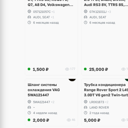
Q7, A8 D4, Volkswagen
Audi RS3 8V, TTRS 8S,
Touareg NF, Seat
RSQ3 F3
057121057C
+1
07K121011J
+3
Formentor Cupra 2.5 TFSI
AUDI, SEAT
+1
AUDI, SEAT
DAZA, DNWA, CZGB
6 месяцев назад
6 месяцев назад
1,500
₽
25,000
₽
177
1
Ещё
2 фото
Шланг системы
Трубка кондиционера
охлаждения VAG
Range Rover Sport 2 L4
5WA121447
3.0DT V6 gen2 Twin-tur
5WA121447
+2
LR061873
+2
~
LAND ROVER
4 недели назад
2 года назад
2,000
₽
5,000
₽
46
5