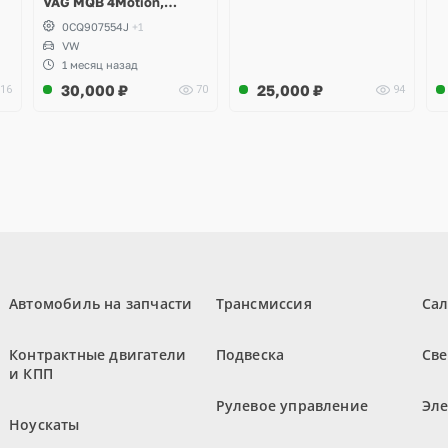
VAG MQB 4Motion,
Volkswagen Tiguan
0CQ907554J
+1
VW
1 месяц назад
30,000
₽
25,000
₽
16
70
94
Автомобиль на запчасти
Трансмиссия
Са
Контрактные двигатели
Подвеска
Све
и КПП
Рулевое управление
Эл
Ноускаты