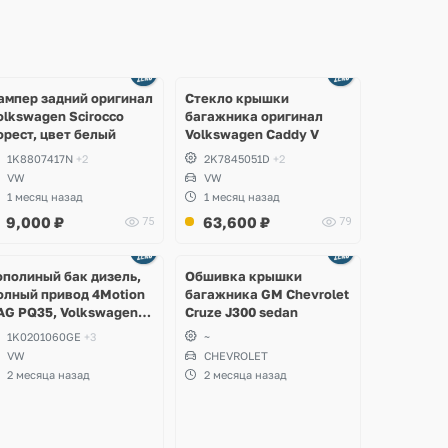
Ещё
Ещё
2 фото
8 фото
ампер задний оригинал
Стекло крышки
olkswagen Scirocco
багажника оригинал
орест, цвет белый
Volkswagen Caddy V
1K8807417N
+2
2K7845051D
+2
VW
VW
1 месяц назад
1 месяц назад
9,000
₽
63,600
₽
75
79
Ещё
2 фото
ополиный бак дизель,
Обшивка крышки
олный привод 4Motion
багажника GM Chevrolet
AG PQ35, Volkswagen
Cruze J300 sedan
cirocco, Golf V, VI,
1K0201060GE
+3
~
koda Yeti, Octavia A5,
VW
CHEVROLET
uperb, Audi A3, Seat
2 месяца назад
2 месяца назад
ltea