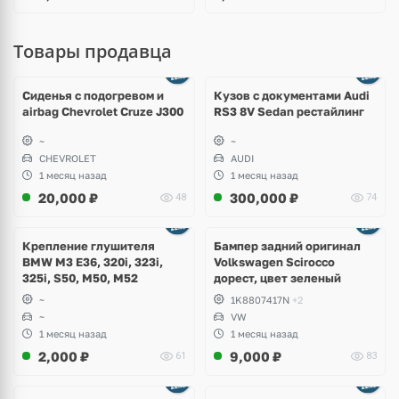
Товары продавца
Ещё
8 фото
Сиденья с подогревом и
Кузов с документами Audi
airbag Chevrolet Cruze J300
RS3 8V Sedan рестайлинг
~
~
CHEVROLET
AUDI
1 месяц назад
1 месяц назад
20,000
₽
300,000
₽
48
74
Ещё
1 фото
Крепление глушителя
Бампер задний оригинал
BMW M3 E36, 320i, 323i,
Volkswagen Scirocco
325i, S50, M50, M52
дорест, цвет зеленый
~
1K8807417N
+2
~
VW
1 месяц назад
1 месяц назад
2,000
₽
9,000
₽
61
83