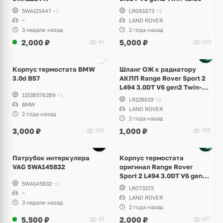
5WA121447
+2
LR061873
+2
~
LAND ROVER
3 недели назад
2 года назад
2,000
₽
5,000
₽
45
593
Корпус термостата BMW
Шланг ОЖ к радиатору
3.0d B57
АКПП Range Rover Sport 2
L494 3.0DT V6 gen2 Twin-
11538576289
+1
turbo
LR128619
+2
BMW
LAND ROVER
2 года назад
2 года назад
3,000
₽
1,000
₽
582
705
Патрубок интеркулера
Корпус термостата
VAG 5WA145832
оригинал Range Rover
Sport 2 L494 3.0DT V6 gen2
5WA145832
+2
Twin-turbo
LR073372
~
LAND ROVER
3 недели назад
2 года назад
5,500
₽
2,000
₽
42
607