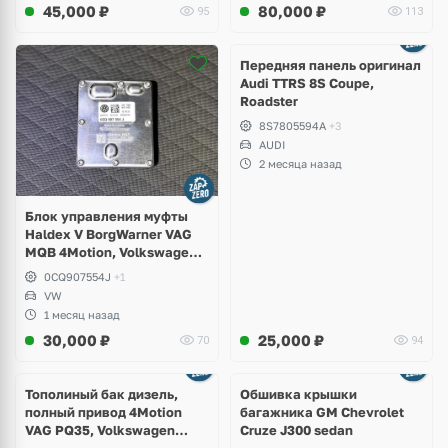
45,000
₽
80,000
₽
95
113
Ещё
2 фото
Передняя панель оригинал
Audi TTRS 8S Coupe,
Roadster
8S7805594A
+3
AUDI
2 месяца назад
Блок управления муфты
Haldex V BorgWarner VAG
MQB 4Motion, Volkswagen
Tiguan
0CQ907554J
+1
VW
1 месяц назад
30,000
₽
25,000
₽
70
94
Тополиный бак дизель,
Обшивка крышки
полный привод 4Motion
багажника GM Chevrolet
VAG PQ35, Volkswagen
Cruze J300 sedan