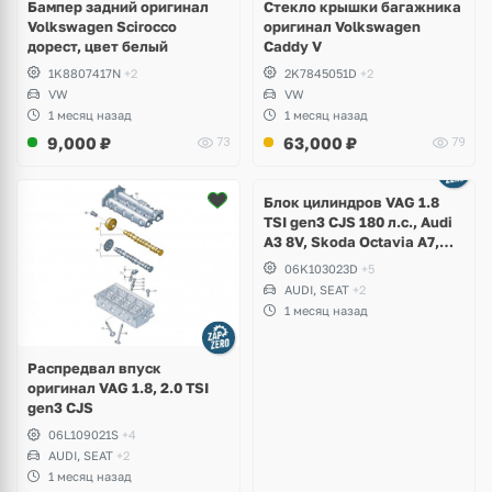
Бампер задний оригинал
Стекло крышки багажника
Volkswagen Scirocco
оригинал Volkswagen
дорест, цвет белый
Caddy V
1K8807417N
+2
2K7845051D
+2
VW
VW
1 месяц назад
1 месяц назад
9,000
₽
63,000
₽
73
79
Ещё
2 фото
Блок цилиндров VAG 1.8
TSI gen3 CJS 180 л.с., Audi
A3 8V, Skoda Octavia A7,
Superb, Volkswagen Passat
06K103023D
+5
B8, Golf VII Alltrack, Seat
AUDI, SEAT
+2
Leon
1 месяц назад
Распредвал впуск
оригинал VAG 1.8, 2.0 TSI
gen3 CJS
06L109021S
+4
AUDI, SEAT
+2
1 месяц назад