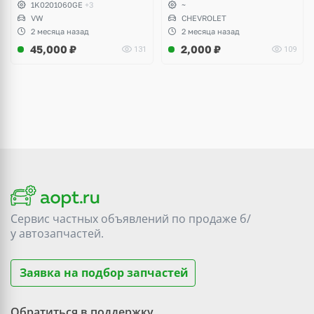
Scirocco, Golf V, VI, Skoda
1K0201060GE
+3
~
Yeti, Octavia A5, Superb,
VW
CHEVROLET
Audi A3, Seat Altea
2 месяца назад
2 месяца назад
45,000
₽
2,000
₽
131
109
Сервис частных объявлений по продаже
б/
у
автозапчастей.
Заявка на подбор запчастей
Обратиться в поддержку