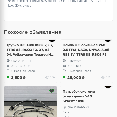
Фольксваген Гольф 5, 6, Джетта, Сирокко, Пассат Б7, Тоуран,
Еос, Жук Битл.
Похожие объявления
Трубка ОЖ Audi RS3 8V, 8Y,
Помпа ОЖ оригинал VAG
TTRS 8S, RSQ3 F3, Q7, A8
2.5 TFSI, DAZA, DNWA, Audi
D4, Volkswagen Touareg NF,
RS3 8V, TTRS 8S, RSQ3 F3
Seat Formentor Cupra 2.5
057121057C
+1
07K121011J
+3
TFSI DAZA, DNWA, CZGB
AUDI, SEAT
+1
AUDI, SEAT
6 месяцев назад
6 месяцев назад
1,500
₽
25,000
₽
176
186
Патрубок системы
охлаждения VAG
5WA121109D
5WA121109D
+2
~