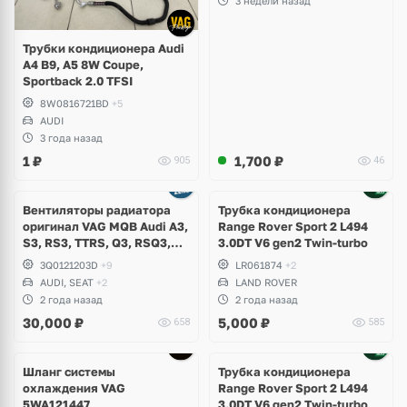
3 недели назад
Трубки кондиционера Audi
A4 B9, A5 8W Coupe,
Sportback 2.0 TFSI
8W0816721BD
+5
AUDI
3 года назад
1
₽
1,700
₽
905
46
Вентиляторы радиатора
Трубка кондиционера
оригинал VAG MQB Audi A3,
Range Rover Sport 2 L494
S3, RS3, TTRS, Q3, RSQ3,
3.0DT V6 gen2 Twin-turbo
Volkswagen Tiguan 2,
3Q0121203D
+9
LR061874
+2
Allspace, Arteon, Passat B8,
AUDI, SEAT
+2
LAND ROVER
Multivan, Transporter T6,
2 года назад
2 года назад
Skoda Kodiaq, Karoq,
30,000
₽
5,000
₽
658
585
Superb
Шланг системы
Трубка кондиционера
охлаждения VAG
Range Rover Sport 2 L494
5WA121447
3.0DT V6 gen2 Twin-turbo