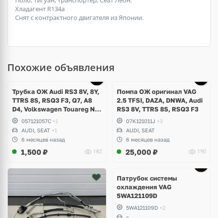
Хладагент R134a
Снят с контрактного двигателя из Японии.
Похожие объявления
Трубка ОЖ Audi RS3 8V, 8Y,
Помпа ОЖ оригинал VAG
TTRS 8S, RSQ3 F3, Q7, A8
2.5 TFSI, DAZA, DNWA, Audi
D4, Volkswagen Touareg NF,
RS3 8V, TTRS 8S, RSQ3 F3
Seat Formentor Cupra 2.5
057121057C
+1
07K121011J
+3
TFSI DAZA, DNWA, CZGB
AUDI, SEAT
+1
AUDI, SEAT
6 месяцев назад
6 месяцев назад
1,500
₽
25,000
₽
182
190
Патрубок системы
охлаждения VAG
5WA121109D
5WA121109D
+2
~