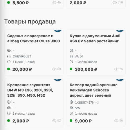
5,500
₽
2,000
₽
46
610
Товары продавца
Ещё
8 фото
Сиденья с подогревом и
Кузов с документами Audi
airbag Chevrolet Cruze J300
RS3 8V Sedan рестайлинг
~
~
CHEVROLET
AUDI
1 месяц назад
1 месяц назад
20,000
₽
300,000
₽
50
76
Ещё
1 фото
Крепление глушителя
Бампер задний оригинал
BMW M3 E36, 320i, 323i,
Volkswagen Scirocco
325i, S50, M50, M52
дорест, цвет зеленый
~
1K8807417N
+2
~
VW
1 месяц назад
1 месяц назад
2,000
₽
9,000
₽
62
86