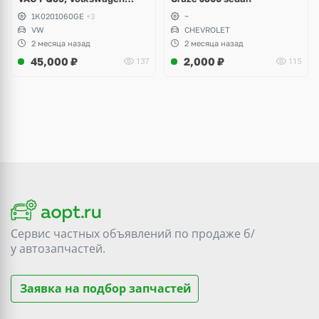
Scirocco, Golf V, VI, Skoda
1K0201060GE
+3
~
Yeti, Octavia A5, Superb,
VW
CHEVROLET
Audi A3, Seat Altea
2 месяца назад
2 месяца назад
45,000
₽
2,000
₽
137
115
Сервис частных объявлений по продаже
б/
у
автозапчастей.
Заявка на подбор запчастей