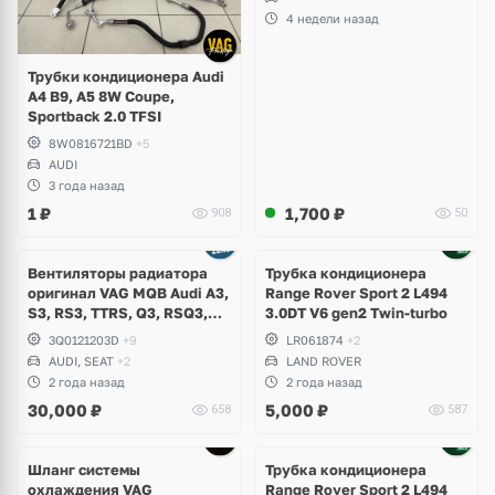
4 недели назад
Трубки кондиционера Audi
A4 B9, A5 8W Coupe,
Sportback 2.0 TFSI
8W0816721BD
+5
AUDI
3 года назад
1
₽
1,700
₽
908
50
Вентиляторы радиатора
Трубка кондиционера
оригинал VAG MQB Audi A3,
Range Rover Sport 2 L494
S3, RS3, TTRS, Q3, RSQ3,
3.0DT V6 gen2 Twin-turbo
Volkswagen Tiguan 2,
3Q0121203D
+9
LR061874
+2
Allspace, Arteon, Passat B8,
AUDI, SEAT
+2
LAND ROVER
Multivan, Transporter T6,
2 года назад
2 года назад
Skoda Kodiaq, Karoq,
30,000
₽
5,000
₽
658
587
Superb
Шланг системы
Трубка кондиционера
охлаждения VAG
Range Rover Sport 2 L494