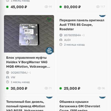
1 месяц назад
45,000
₽
80,000
₽
99
117
Ещё
2 фото
Передняя панель оригинал
Audi TTRS 8S Coupe,
Roadster
8S7805594A
+3
AUDI
2 месяца назад
Блок управления муфты
Haldex V BorgWarner VAG
MQB 4Motion, Volkswagen
Tiguan
0CQ907554J
+1
VW
1 месяц назад
30,000
₽
25,000
₽
71
96
Тополиный бак дизель,
Обшивка крышки
полный привод 4Motion
багажника GM Chevrolet
VAG PQ35, Volkswagen
Cruze J300 sedan