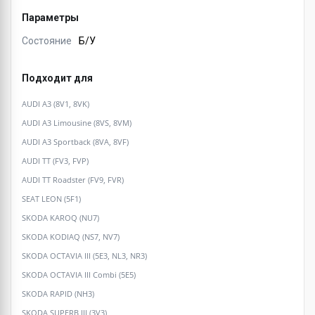
Параметры
Состояние
Б/У
Подходит для
AUDI A3 (8V1, 8VK)
AUDI A3 Limousine (8VS, 8VM)
AUDI A3 Sportback (8VA, 8VF)
AUDI TT (FV3, FVP)
AUDI TT Roadster (FV9, FVR)
SEAT LEON (5F1)
SKODA KAROQ (NU7)
SKODA KODIAQ (NS7, NV7)
SKODA OCTAVIA III (5E3, NL3, NR3)
SKODA OCTAVIA III Combi (5E5)
SKODA RAPID (NH3)
SKODA SUPERB III (3V3)