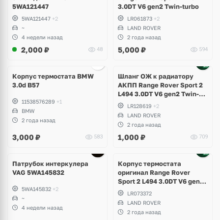
5WA121447
3.0DT V6 gen2 Twin-turbo
5WA121447
+2
LR061873
+2
~
LAND ROVER
4 недели назад
2 года назад
2,000
₽
5,000
₽
48
594
Корпус термостата BMW
Шланг ОЖ к радиатору
3.0d B57
АКПП Range Rover Sport 2
L494 3.0DT V6 gen2 Twin-
11538576289
+1
turbo
LR128619
+2
BMW
LAND ROVER
2 года назад
2 года назад
3,000
₽
1,000
₽
583
709
Патрубок интеркулера
Корпус термостата
VAG 5WA145832
оригинал Range Rover
Sport 2 L494 3.0DT V6 gen2
5WA145832
+2
Twin-turbo
LR073372
~
LAND ROVER
4 недели назад
2 года назад