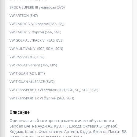
SKODA SUPERB III универсал (3V5)
VW ARTEON (3H7)
VW CADDY IV универсал (SAB, SAJ)
VW CADDY IV Фургон (SAA, SAH)
VW GOLF ALLTRACK VII (BA5, BV5)
VW MULTIVAN VI (SGF, SGM, SGN)
VW PASSAT (3G2, CB2)
VW PASSAT Variant (3G5, CB5)
VW TIGUAN (AD1, BT1)
VW TIGUAN ALLSPACE (BW2)
VW TRANSPORTER VI автобус (SGB, SGG, SGJ, SGC, SGH)
VW TRANSPORTER VI Фургон (SGA, SGH)
Описание
Оригинальный компрессор климатической установки
Sanden ВАГ на Ауди А3, Ку3, ТТ, Шкода Октавия 3, Суперб,
Кодиак, Карок, Фольксваген Артеон, Кэдди, Джетта, Пассат Б8,
Поло, Тигуан, Транспортер, Сеат Леон.