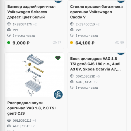
Бампер задний оригинал
Стекло крышки багажника
Volkswagen Scirocco
оригинал Volkswagen
дорест, цвет белый
Caddy V
1K8807417N
+2
2K7845051D
+2
VW
VW
1 месяц назад
1 месяц назад
9,000
₽
64,100
₽
77
80
Ещё
2 фото
Блок цилиндров VAG 1.8
TSI gen3 CJS 180 л.с., Audi
A3 8V, Skoda Octavia A7,
Superb, Volkswagen Passat
06K103023D
+5
B8, Golf VII Alltrack, Seat
AUDI, SEAT
+2
Leon
1 месяц назад
Распредвал впуск
оригинал VAG 1.8, 2.0 TSI
gen3 CJS
06L109021S
+4
AUDI, SEAT
+2