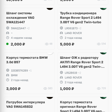
Шланг системы
Трубка кондиционера
охлаждения VAG
Range Rover Sport 2 L494
5WA121447
3.0DT V6 gen2 Twin-turbo
5WA121447
+2
LR061873
+2
~
LAND ROVER
4 недели назад
2 года назад
2,000
₽
5,000
₽
48
594
Корпус термостата BMW
Шланг ОЖ к радиатору
3.0d B57
АКПП Range Rover Sport 2
L494 3.0DT V6 gen2 Twin-
11538576289
+1
turbo
LR128619
+2
BMW
LAND ROVER
2 года назад
2 года назад
3,000
₽
1,000
₽
583
709
Патрубок интеркулера
Корпус термостата
VAG 5WA145832
оригинал Range Rover
Sport 2 L494 3.0DT V6 gen2