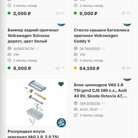
1 месяц назад
1 месяц назад
2,000
₽
9,000
₽
62
85
Бампер задний оригинал
Стекло крышки багажника
Volkswagen Scirocco
оригинал Volkswagen
дорест, цвет белый
Caddy V
1K8807417N
+2
2K7845051D
+2
VW
VW
1 месяц назад
1 месяц назад
9,000
₽
64,100
₽
77
80
Ещё
2 фото
Блок цилиндров VAG 1.8
TSI gen3 CJS 180 л.с., Audi
A3 8V, Skoda Octavia A7,
Superb, Volkswagen Passat
06K103023D
+5
B8, Golf VII Alltrack, Seat
AUDI, SEAT
+2
Leon
1 месяц назад
Распредвал впуск
оригинал VAG 1.8, 2.0 TSI