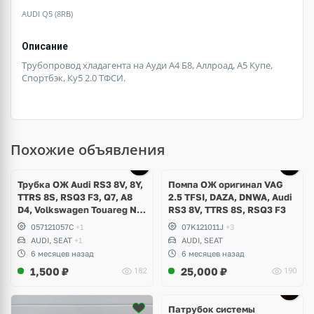
AUDI Q5 (8RB)
Описание
Трубопровод хладагента на Ауди А4 Б8, Аллроад, А5 Купе,
Спортбэк, Ку5 2.0 ТФСИ.
Похожие объявления
Трубка ОЖ Audi RS3 8V, 8Y,
Помпа ОЖ оригинал VAG
TTRS 8S, RSQ3 F3, Q7, A8
2.5 TFSI, DAZA, DNWA, Audi
D4, Volkswagen Touareg NF,
RS3 8V, TTRS 8S, RSQ3 F3
Seat Formentor Cupra 2.5
057121057C
+1
07K121011J
+3
TFSI DAZA, DNWA, CZGB
AUDI, SEAT
+1
AUDI, SEAT
6 месяцев назад
6 месяцев назад
1,500
₽
25,000
₽
182
190
Патрубок системы