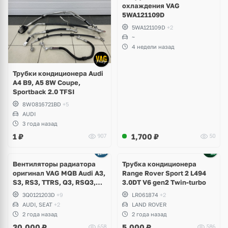
охлаждения VAG
5WA121109D
5WA121109D
+2
~
4 недели назад
Трубки кондиционера Audi
A4 B9, A5 8W Coupe,
Sportback 2.0 TFSI
8W0816721BD
+5
AUDI
3 года назад
1
₽
1,700
₽
907
50
Вентиляторы радиатора
Трубка кондиционера
оригинал VAG MQB Audi A3,
Range Rover Sport 2 L494
S3, RS3, TTRS, Q3, RSQ3,
3.0DT V6 gen2 Twin-turbo
Volkswagen Tiguan 2,
3Q0121203D
+9
LR061874
+2
Allspace, Arteon, Passat B8,
AUDI, SEAT
+2
LAND ROVER
Multivan, Transporter T6,
2 года назад
2 года назад
Skoda Kodiaq, Karoq,
30,000
₽
5,000
₽
658
586
Superb