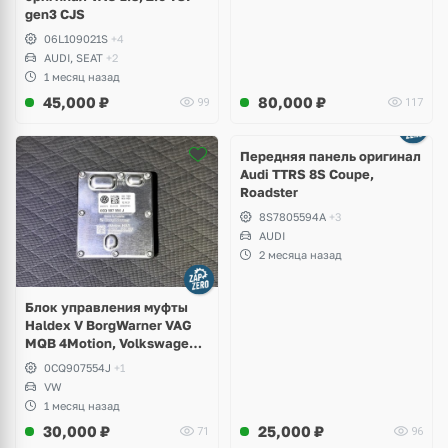
gen3 CJS
06L109021S
+4
AUDI, SEAT
+2
1 месяц назад
45,000
₽
80,000
₽
99
117
Ещё
2 фото
Передняя панель оригинал
Audi TTRS 8S Coupe,
Roadster
8S7805594A
+3
AUDI
2 месяца назад
Блок управления муфты
Haldex V BorgWarner VAG
MQB 4Motion, Volkswagen
Tiguan
0CQ907554J
+1
VW
1 месяц назад
30,000
₽
25,000
₽
71
96