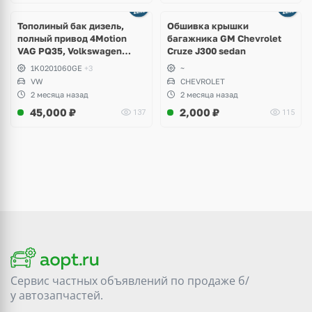
Тополиный бак дизель,
Обшивка крышки
полный привод 4Motion
багажника GM Chevrolet
VAG PQ35, Volkswagen
Cruze J300 sedan
Scirocco, Golf V, VI, Skoda
1K0201060GE
+3
~
Yeti, Octavia A5, Superb,
VW
CHEVROLET
Audi A3, Seat Altea
2 месяца назад
2 месяца назад
45,000
₽
2,000
₽
137
115
Сервис частных объявлений по продаже
б/
у
автозапчастей.