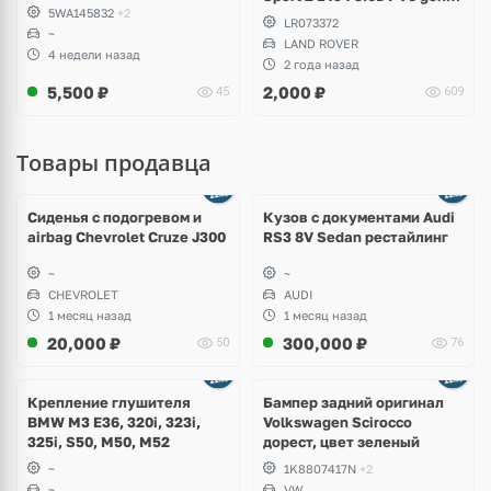
5WA145832
+2
Twin-turbo
LR073372
~
LAND ROVER
4 недели назад
2 года назад
5,500
₽
2,000
₽
45
609
Товары продавца
Ещё
8 фото
Сиденья с подогревом и
Кузов с документами Audi
airbag Chevrolet Cruze J300
RS3 8V Sedan рестайлинг
~
~
CHEVROLET
AUDI
1 месяц назад
1 месяц назад
20,000
₽
300,000
₽
50
76
Ещё
1 фото
Крепление глушителя
Бампер задний оригинал
BMW M3 E36, 320i, 323i,
Volkswagen Scirocco
325i, S50, M50, M52
дорест, цвет зеленый
~
1K8807417N
+2
~
VW