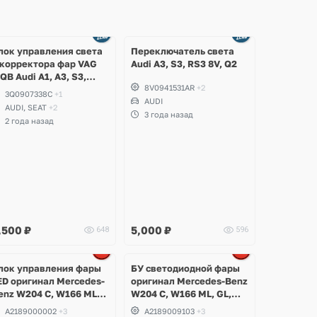
лок управления света
Переключатель света
 корректора фар VAG
Audi A3, S3, RS3 8V, Q2
QB Audi A1, A3, S3,
8V0941531AR
+2
S3, Q2, Q3, Volkswagen
3Q0907338C
+1
olf 7, Passat B8, Arteon,
AUDI
AUDI, SEAT
+2
iguan, Teramont, T-Roc,
3 года назад
2 года назад
koda Kodiaq, Karoq,
uperb, Octavia A7
,500
₽
5,000
₽
648
596
Ещё
1 фото
лок управления фары
БУ светодиодной фары
ED оригинал Mercedes-
оригинал Mercedes-Benz
enz W204 C, W166 ML,
W204 C, W166 ML, GL,
L, W246 B, W218 CLS,
W246 B, W218 CLS, W231
A2189000002
+3
A2189009103
+3