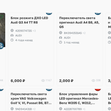
Блок розжига ДХО LED
Переключатель света
Б
Audi Q3 A4 TT R8
оригинал Audi A4 B8, A5,
и
Q5
M
420907472G
+3
R
8K0941531AS
+2
AUDI
G
AUDI
T
4 года назад
1 год назад
S
S
6,000
₽
2,000
₽
3
44
1167
338
Ещё
1 фото
Переключатель света
Блок управления фары
Б
хром VAG Volkswagen
LED оригинал Mercedes-
L
Golf V, VI, Passat B6, B7,
Benz W205 C, W212,
B
CC, Alltrack, Tiguan,
W207 E, W222, W217 S,
G
5ND941431B
+2
A2228700789
+1