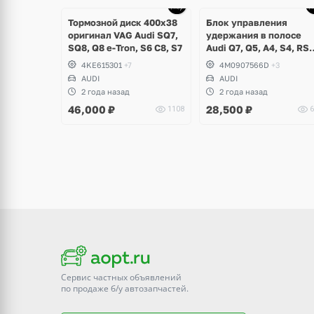
Тормозной диск 400х38
Блок управления
оригинал VAG Audi SQ7,
удержания в полосе
SQ8, Q8 e-Tron, S6 C8, S7
Audi Q7, Q5, A4, S4, RS
B9, A5, S5, RS5 Coupe,
4KE615301
+7
4M0907566D
+3
Sportback
AUDI
AUDI
2 года назад
2 года назад
46,000
₽
28,500
₽
1108
6
Сервис частных объявлений
по продаже
б/у
автозапчастей.