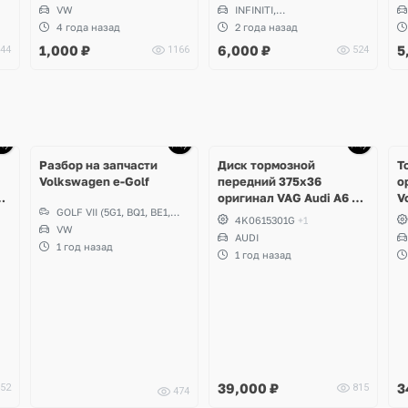
Jetta, Scirocco, Magotan
W166 ML, GL, W218 CLS,
W
VW
INFINITI,
W292 GLE, W447, W448
MERCEDES-BENZ
4 года назад
2 года назад
Vito, Infiniti Q30, QX30
1,000
₽
6,000
₽
5
44
1166
524
Разбор на запчасти
Диск тормозной
Т
Volkswagen e-Golf
передний 375x36
о
C8
оригинал VAG Audi A6 C8
V
GOLF VII (5G1, BQ1, BE1,
Allroad
G
4K0615301G
+1
BE2)
VW
S
AUDI
1 год назад
1 год назад
39,000
₽
3
52
815
474