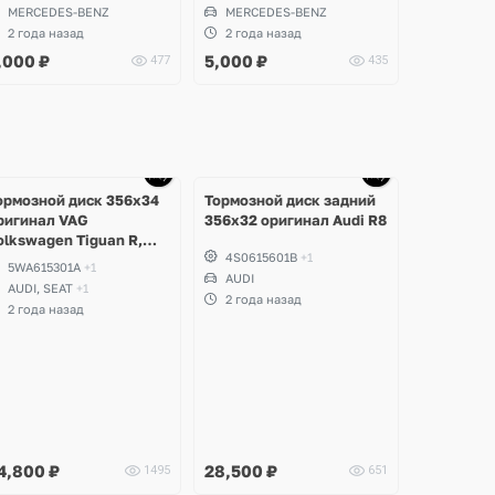
231 SL
SL
MERCEDES-BENZ
MERCEDES-BENZ
2 года назад
2 года назад
,000
₽
5,000
₽
477
435
Ещё
1 фото
ормозной диск 356х34
Тормозной диск задний
ригинал VAG
356х32 оригинал Audi R8
olkswagen Tiguan R,
4S0615601B
+1
olf 8 GTI, Arteon, Audi
5WA615301A
+1
3 8Y, Seat Leon Cupra
AUDI
AUDI, SEAT
+1
2 года назад
2 года назад
4,800
₽
28,500
₽
1495
651