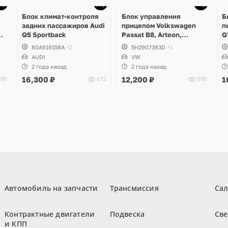
Блок климат-контроля
Блок управления
Б
задних пассажиров Audi
прицепом Volkswagen
п
4
Q5 Sportback
Passat B8, Arteon,
Q
Touran, ID.4, ID.5, ID.7, ID.
A
80A919158A
+2
5H2907383D
+1
Buzz, Audi Q4 e-Tron,
AUDI
VW
Skoda Enyaq
2 года назад
2 года назад
16,300
₽
12,200
₽
1
30
672
595
Автомобиль на запчасти
Трансмиссия
Са
Контрактные двигатели
Подвеска
Све
и КПП