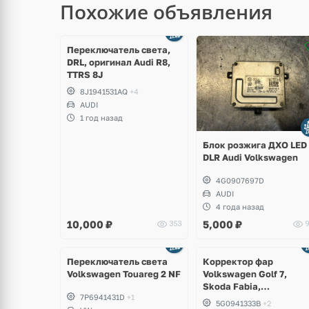
Похожие объявления
Переключатель света,
DRL, оригинал Audi R8,
TTRS 8J
8J1941531AQ
+4
AUDI
1 год назад
Блок розжига ДХО LED
DLR Audi Volkswagen
4G0907697D
AUDI
4 года назад
10,000
₽
5,000
₽
353
9
Переключатель света
Корректор фар
Volkswagen Touareg 2 NF
Volkswagen Golf 7,
Skoda Fabia,
7P6941431D
+1
Scala/Kamiq
5G0941333B
+2