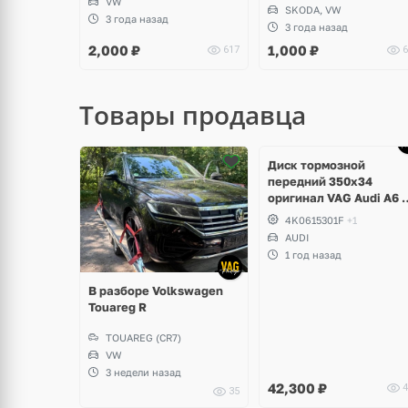
VW
SKODA, VW
3 года назад
3 года назад
2,000
₽
1,000
₽
617
6
Товары продавца
Ещё
1 фото
Диск тормозной
передний 350x34
оригинал VAG Audi A6 
Allroad
4K0615301F
+1
AUDI
1 год назад
В разборе Volkswagen
Touareg R
TOUAREG (CR7)
VW
3 недели назад
42,300
₽
4
35