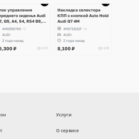
Ещё
1 фото
лок управления
Накладка селектора
ереднего сиденья Audi
КПП с кнопкой Auto Hold
7, Q5, A4, S4, RS4 B9,
Audi Q7 4M
5, S5 Coupe, Sportback
4M1959760
+3
4M1713111F
+6
AUDI
AUDI
2 года назад
2 года назад
6,300
₽
8,100
₽
659
608
лон
Услуги
т
О сервисе