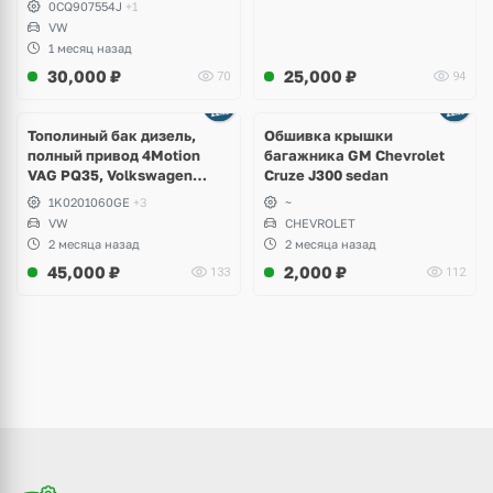
0CQ907554J
+1
VW
1 месяц назад
30,000
₽
25,000
₽
70
94
Тополиный бак дизель,
Обшивка крышки
полный привод 4Motion
багажника GM Chevrolet
VAG PQ35, Volkswagen
Cruze J300 sedan
Scirocco, Golf V, VI, Skoda
1K0201060GE
+3
~
Yeti, Octavia A5, Superb,
VW
CHEVROLET
Audi A3, Seat Altea
2 месяца назад
2 месяца назад
45,000
₽
2,000
₽
133
112