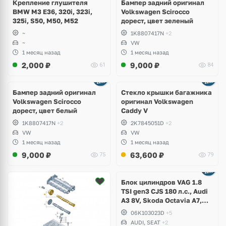
Крепление глушителя
Бампер задний оригинал
BMW M3 E36, 320i, 323i,
Volkswagen Scirocco
325i, S50, M50, M52
дорест, цвет зеленый
~
1K8807417N
+2
~
VW
1 месяц назад
1 месяц назад
2,000
₽
9,000
₽
61
84
Бампер задний оригинал
Стекло крышки багажника
Volkswagen Scirocco
оригинал Volkswagen
дорест, цвет белый
Caddy V
1K8807417N
+2
2K7845051D
+2
VW
VW
1 месяц назад
1 месяц назад
9,000
₽
63,600
₽
75
79
Ещё
2 фото
Блок цилиндров VAG 1.8
TSI gen3 CJS 180 л.с., Audi
A3 8V, Skoda Octavia A7,
Superb, Volkswagen Passat
06K103023D
+5
B8, Golf VII Alltrack, Seat
AUDI, SEAT
+2