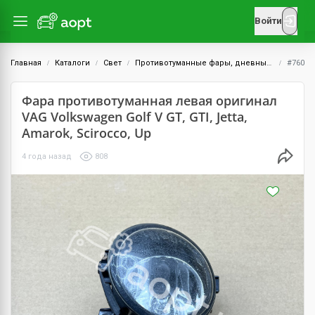
Войти
Главная
Каталоги
Свет
Противотуманные фары, дневные ходовые огни
#760
Фара противотуманная левая оригинал
VAG Volkswagen Golf V GT, GTI, Jetta,
Amarok, Scirocco, Up
4 года назад
808