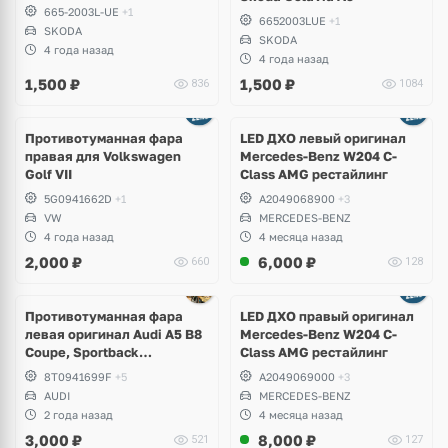
665-2003L-UE
+1
6652003LUE
+1
SKODA
SKODA
4 года назад
4 года назад
1,500
₽
1,500
₽
836
1084
Противотуманная фара
LED ДХО левый оригинал
правая для Volkswagen
Mercedes-Benz W204 C-
Golf VII
Class AMG рестайлинг
5G0941662D
+1
A2049068900
+3
VW
MERCEDES-BENZ
4 года назад
4 месяца назад
2,000
₽
6,000
₽
660
128
Противотуманная фара
LED ДХО правый оригинал
левая оригинал Audi A5 B8
Mercedes-Benz W204 C-
Coupe, Sportback
Class AMG рестайлинг
рестайлинг
8T0941699F
+5
A2049069000
+3
AUDI
MERCEDES-BENZ
2 года назад
4 месяца назад
3,000
₽
8,000
₽
521
127