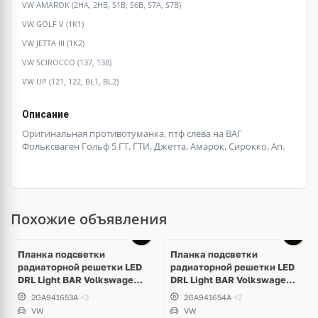
VW AMAROK (2HA, 2HB, S1B, S6B, S7A, S7B)
VW GOLF V (1K1)
VW JETTA III (1K2)
VW SCIROCCO (137, 138)
VW UP (121, 122, BL1, BL2)
Описание
Оригинальная противотуманка, птф слева на ВАГ
Фольксваген Гольф 5 ГТ, ГТИ, Джетта, Амарок, Сирокко, Ап.
Похожие объявления
Планка подсветки
Планка подсветки
радиаторной решетки LED
радиаторной решетки LED
DRL Light BAR Volkswagen
DRL Light BAR Volkswagen
T-Roc левая
T-Roc правая
2GA941653A
+3
2GA941654A
+2
VW
VW