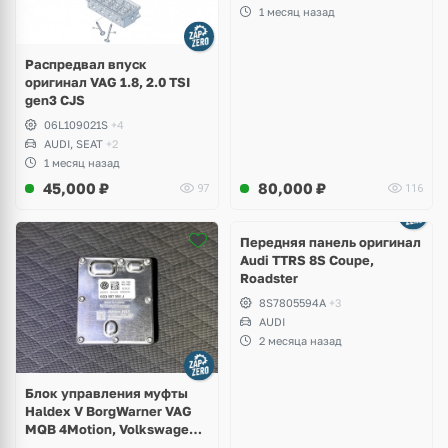
Leon
1 месяц назад
Распредвал впуск
оригинал VAG 1.8, 2.0 TSI
gen3 CJS
06L109021S
+4
AUDI, SEAT
+2
1 месяц назад
45,000
₽
80,000
₽
97
116
Ещё
2 фото
Передняя панель оригинал
Audi TTRS 8S Coupe,
Roadster
8S7805594A
+3
AUDI
2 месяца назад
Блок управления муфты
Haldex V BorgWarner VAG
MQB 4Motion, Volkswagen
Tiguan