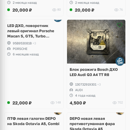
2 месяца назад
2 месяца назад
20,000
₽
20,000
₽
80
76
LED ДХО, поворотник
левый оригинал Porsche
Macan S, GTS, Turbo
рестайлинг
95B953081B
+3
PORSCHE
6 месяцев назад
Блок розжига Bosch ДХО
LED Audi Q3 A4 TT R8
130732919301
+3
AUDI
4 года назад
22,000
₽
4,500
₽
148
702
ПТФ левая галоген DEPO
DEPO новая левая
на Skoda Octavia A5, Combi
противотуманная фара
Skoda Octavia A5