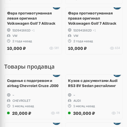
Фара противотуманная
Фара противотуманная
левая оригинал
правая оригинал
Volkswagen Golf 7 Alltrack
Volkswagen Golf 7 Alltrack
510941661D
+1
510941662D
+1
VW
VW
2 года назад
2 года назад
10,000
₽
10,000
₽
581
654
Товары продавца
Ещё
8 фото
Сиденья с подогревом и
Кузов с документами Audi
airbag Chevrolet Cruze J300
RS3 8V Sedan рестайлинг
~
~
CHEVROLET
AUDI
1 месяц назад
1 месяц назад
20,000
₽
300,000
₽
48
74
Ещё
1 фото