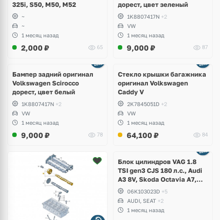
325i, S50, M50, M52
дорест, цвет зеленый
~
1K8807417N
+2
~
VW
1 месяц назад
1 месяц назад
2,000
₽
9,000
₽
65
87
Бампер задний оригинал
Стекло крышки багажника
Volkswagen Scirocco
оригинал Volkswagen
дорест, цвет белый
Caddy V
1K8807417N
+2
2K7845051D
+2
VW
VW
1 месяц назад
1 месяц назад
9,000
₽
64,100
₽
78
84
Ещё
2 фото
Блок цилиндров VAG 1.8
TSI gen3 CJS 180 л.с., Audi
A3 8V, Skoda Octavia A7,
Superb, Volkswagen Passat
06K103023D
+5
B8, Golf VII Alltrack, Seat
AUDI, SEAT
+2
Leon
1 месяц назад