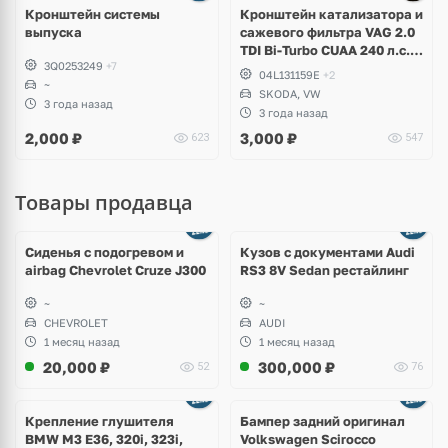
Кронштейн системы
Кронштейн катализатора и
выпуска
сажевого фильтра VAG 2.0
TDI Bi-Turbo CUAA 240 л.с.,
3Q0253249
+7
Volkswagen Tiguan 2,
04L131159E
+2
~
Allspace, Passat B8,
SKODA, VW
Alltrack, Arteon, Skoda
3 года назад
3 года назад
Kodiaq RS
2,000
₽
3,000
₽
623
547
Товары продавца
Ещё
8 фото
Сиденья с подогревом и
Кузов с документами Audi
airbag Chevrolet Cruze J300
RS3 8V Sedan рестайлинг
~
~
CHEVROLET
AUDI
1 месяц назад
1 месяц назад
20,000
₽
300,000
₽
52
76
Ещё
1 фото
Крепление глушителя
Бампер задний оригинал
BMW M3 E36, 320i, 323i,
Volkswagen Scirocco