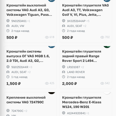
Кронштейн выхлопной
Кронштейн глушителя VAG
системы VAG Audi A3, Q3,
Audi A3, TT, Volkswagen
Volkswagen Tiguan, Passat
Golf V, VI, Plus, Jetta,
B6, B7, CC, Golf V 4Motion
Scirocco, Eos, Beetle,
5N0253461
+1
1K0253144AP
+5
Touran, Skoda Octavia A5,
AUDI, VW
AUDI, SEAT
+2
Yeti, Seat Altea, Leon
2 года назад
2 года назад
500
₽
500
₽
618
702
Кронштейн системы
Кронштейн глушителя
выпуска ОГ VAG MQB 1.6,
задний правый Range
2.0 TDI, Audi A3, Q2,
Rover Sport 2 L494
Volkswagen Arteon, Golf 7,
рестайлинг
5Q0253144R
+3
LR101087
+2
Passat B8, T-Roc, T-Cross,
AUDI, SEAT
+2
LAND ROVER
Skoda Octavia A7, Superb,
1 год назад
2 года назад
Karoq, Seat Leon, Ateca
1,500
₽
2,000
₽
425
542
Ещё
1 фото
Крепление выхлопной
Кронштейн глушителя
системы VAG 724790C
Mercedes-Benz E-Klass
W124, 190 W201
724790C
+2
A1244920841
+1
VW