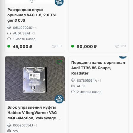
Распредвал впуск
оригинал VAG 1.8, 2.0 TSI
gen3 CJS
06L109021S
+4
AUDI, SEAT
+2
1 месяц назад
45,000
₽
80,000
₽
101
120
Ещё
2 фото
Передняя панель оригинал
Audi TTRS 8S Coupe,
Roadster
8S7805594A
+3
AUDI
2 месяца назад
Блок управления муфты
Haldex V BorgWarner VAG
MQB 4Motion, Volkswagen
Tiguan
0CQ907554J
+1
VW