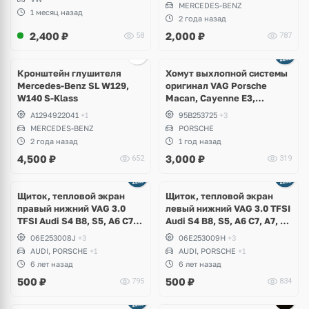
MERCEDES-BENZ
1 месяц назад
2 года назад
2,400
₽
2,000
₽
58
787
Кронштейн глушителя
Хомут выхлопной системы
Mercedes-Benz SL W129,
оригинал VAG Porsche
W140 S-Klass
Macan, Cayenne E3,
Panamera
A1294922041
+1
95B253725
+3
MERCEDES-BENZ
PORSCHE
2 года назад
1 год назад
4,500
₽
3,000
₽
652
319
Щиток, тепловой экран
Щиток, тепловой экран
правый нижний VAG 3.0
левый нижний VAG 3.0 TFSI
TFSI Audi S4 B8, S5, A6 C7,
Audi S4 B8, S5, A6 C7, A7, A8
A7, A8 D4, Q5, Q7, Porsche
D4, Q5, Q7, Volkswagen
06E253008J
+3
06E253009H
+3
Cayenne S Hybrid 958,
Touareg NF, Porsche
AUDI, PORSCHE
+1
AUDI, PORSCHE
+1
Volkswagen Touareg NF
Cayenne S Hybrid 958,
6 лет назад
6 лет назад
CGEA, CGFA, CGWA, CGWB,
CGEA, CGFA, CGWA, CGWB,
500
₽
500
₽
795
834
CGWC, CJTA
CGWC, CJTA