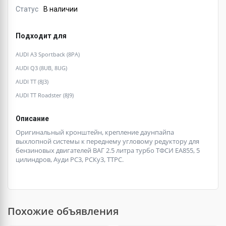
Статус
В наличии
Подходит для
AUDI A3 Sportback (8PA)
AUDI Q3 (8UB, 8UG)
AUDI TT (8J3)
AUDI TT Roadster (8J9)
Описание
Оригинальный кронштейн, крепление даунпайпа
выхлопной системы к переднему угловому редуктору для
бензиновых двигателей ВАГ 2.5 литра турбо ТФСИ ЕА855, 5
цилиндров, Ауди РС3, РСКу3, ТТРС.
Похожие объявления