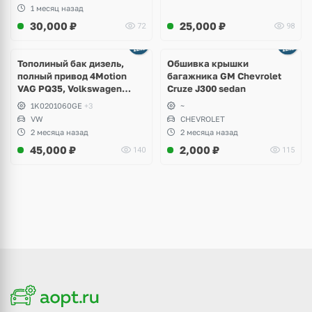
1 месяц назад
30,000
₽
25,000
₽
72
98
Тополиный бак дизель,
Обшивка крышки
полный привод 4Motion
багажника GM Chevrolet
VAG PQ35, Volkswagen
Cruze J300 sedan
Scirocco, Golf V, VI, Skoda
1K0201060GE
+3
~
Yeti, Octavia A5, Superb,
VW
CHEVROLET
Audi A3, Seat Altea
2 месяца назад
2 месяца назад
45,000
₽
2,000
₽
140
115