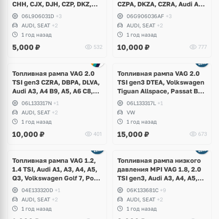
CHH, CJX, DJH, CZP, DKZ,
CZPA, DKZA, CZRA, Audi A3,
Audi A3, S3, TT, Q3, Q5, Q7,
A4 B9, A5, A6 C8, A7, Q3, TT,
06L906031D
+3
06G906036AF
+3
Volkswagen Golf 7 R, GTI,
Volkswagen Arteon, Passat
AUDI, SEAT
+2
AUDI, SEAT
+2
Tiguan, Passat B8, Arteon,
B8, T-Roc, Tiguan, Skoda
1 год назад
1 год назад
Skoda Octavia A7, Superb,
Kodiaq, Octavia, Superb,
5,000
₽
10,000
₽
532
777
Kodiaq
Seat Leon
Топливная рампа VAG 2.0
Топливная рампа VAG 2.0
TSI gen3 CZRA, DBPA, DLVA,
TSI gen3 DTEA, Volkswagen
Audi A3, A4 B9, A5, A6 C8,
Tiguan Allspace, Passat B8,
A7, Q3, TT, Volkswagen
Beetle
06L133317N
+1
06L133317L
+1
Arteon, Passat B8, T-Roc,
AUDI, SEAT
+2
VW
Skoda Kodiaq, Karoq,
1 год назад
1 год назад
Octavia, Superb, Seat Leon,
10,000
₽
15,000
₽
401
673
Ateca
Ещё
1 фото
Топливная рампа VAG 1.2,
Топливная рампа низкого
1.4 TSI, Audi A1, A3, A4, A5,
давления MPI VAG 1.8, 2.0
Q3, Volkswagen Golf 7, Polo,
TSI gen3, Audi A3, A4, A5,
Passat B8, Tiguan 2, Skoda
A6, A7, Q3, Q5, Q7, TT,
04E133320D
+1
06K133681C
+9
Kodiaq, Karoq, Octavia A7,
Volkswagen Golf 7 R, GTI,
AUDI, SEAT
+2
AUDI, SEAT
+2
Superb, Yeti, Seat Leon
Passat B8, Tiguan 2, Skoda
1 год назад
1 год назад
Kodiaq, Karoq, Octavia A7,