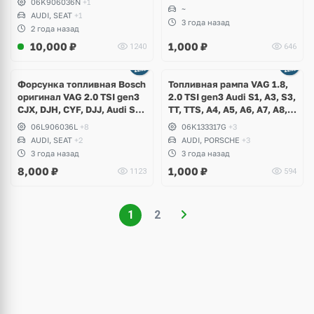
06K906036N
+1
Arteon, Passat B8, T-Roc,
~
AUDI, SEAT
+1
Seat Leon Cupra, Ateca
3 года назад
2 года назад
10,000
₽
1,000
₽
1240
646
Форсунка топливная Bosch
Топливная рампа VAG 1.8,
оригинал VAG 2.0 TSI gen3
2.0 TSI gen3 Audi S1, A3, S3,
CJX, DJH, CYF, DJJ, Audi S3,
TT, TTS, A4, A5, A6, A7, A8,
TTS, Volkswagen Arteon,
Q3, Q5, Q7, Volkswagen
06L906036L
+8
06K133317G
+3
Golf 7 R, Passat, Skoda
Arteon, Passat, Golf 7 R, GTI,
AUDI, SEAT
+2
AUDI, PORSCHE
+3
Superb, Seat Ateca, Leon
Beetle, Scirocco, Tiguan,
3 года назад
3 года назад
Cupra
Skoda Octavia, Superb,
8,000
₽
1,000
₽
1123
594
Seat
1
2