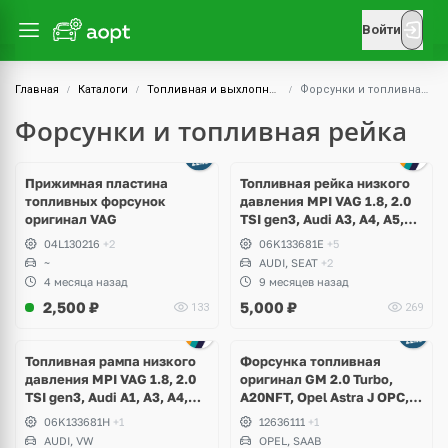
Войти
Главная
Каталоги
Топливная и выхлопная системы
Форсунки и топливная рейка
Форсунки и топливная рейка
Прижимная пластина
Топливная рейка низкого
топливных форсунок
давления MPI VAG 1.8, 2.0
оригинал VAG
TSI gen3, Audi A3, A4, A5,
A6, A7, Q3, Q5, Q7, TT,
04L130216
+2
06K133681E
+5
Volkswagen Golf 7, Touareg,
~
AUDI, SEAT
+2
Tiguan, Passat B8, Skoda,
4 месяца назад
9 месяцев назад
Karoq, Octavia A7, Kodiaq,
2,500
₽
5,000
₽
133
269
Seat Leon
Топливная рампа низкого
Форсунка топливная
давления MPI VAG 1.8, 2.0
оригинал GM 2.0 Turbo,
TSI gen3, Audi A1, A3, A4,
A20NFT, Opel Astra J OPC,
A5, A6, A7, Q3, Q7, TT,
Insignia A, Saab
06K133681H
+1
12636111
+1
Volkswagen Golf 7, Passat
AUDI, VW
OPEL, SAAB