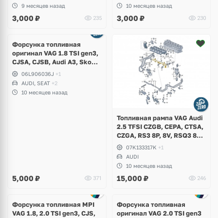
B8, Tiguan 2, T-Roc, Touareg
9 месяцев назад
10 месяцев назад
CR
3,000
₽
3,000
₽
235
230
Форсунка топливная
оригинал VAG 1.8 TSI gen3,
CJSA, CJSB, Audi A3, Skoda
Octavia A7, Superb,
06L906036J
+1
Volkswagen Passat B8, Golf
AUDI, SEAT
+2
7 Alltrack, Seat Leon
10 месяцев назад
Топливная рампа VAG Audi
2.5 TFSI CZGB, CEPA, CTSA,
CZGA, RS3 8P, 8V, RSQ3 8U,
TTRS 8J
07K133317K
+1
AUDI
10 месяцев назад
5,000
₽
15,000
₽
371
246
Ещё
1 фото
Форсунка топливная MPI
Форсунка топливная
VAG 1.8, 2.0 TSI gen3, CJS,
оригинал VAG 2.0 TSI gen3