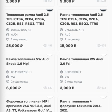
1,000
₽
9,000
₽
456
678
Superb
Топливная рампа Audi 2.5
Рампа топливная Audi 2.5
TFSI CTSA, CEPA, CZGA,
TFSI CTSA, CEPA, CZGA,
CZGB, RS3, RSQ3, TTRS
CZGB, RS3, RSQ3, TTRS
07K127503C
+3
07K133317K
+1
AUDI
AUDI
1 год назад
1 год назад
25,000
₽
15,000
₽
491
475
Ещё
2 фото
Рампа топливная VW Audi
Рампа топливная VW Audi
Skoda 1.6 Mpi
2.0 Fsi
06A133317BB
+1
06D133209T
VW
VW
2 года назад
2 года назад
6,000
₽
3,000
₽
530
473
Ещё
2 фото
Форсунка топливная MPI
Рампа топливная +
оригинал VAG VR6 3.2, Audi
форсунки Lexus NX 2014-
A3, TT, Volkswagen Golf IV
2021