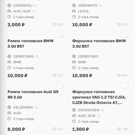
R32, Touareg GP, Phaeton,
022906031J
+1
2325036070
+2
Transpoter, Multivan,
AUDI, SEAT
+1
LEXUS
Caravelle, Sharan, Seat
2 года назад
2 года назад
Alhambra
3,000
₽
10,000
₽
530
434
Ещё
2 фото
Рампа топливная BMW
Форсунка топливная BMW
3.0d B57
3.0d B57
13538571569
+2
13538571565
BMW
BMW
2 года назад
2 года назад
10,000
₽
10,000
₽
647
896
Ещё
2 фото
Рампа топливная Audi Q5
Форсунка топливная
8R 2.0d
оригинал VAG 1.2 TSI CJZA,
CJZB Skoda Octavia A7,
03L130089A
+2
Fabia, Rapid, Yeti, Audi A3,
04E906036Q
+3
AUDI
Volkswagen Golf 7, Tiguan,
AUDI, SEAT
+2
Beetle, Caddy, Seat Ibiza,
2 года назад
2 года назад
Leon
8,000
₽
1,500
₽
455
748