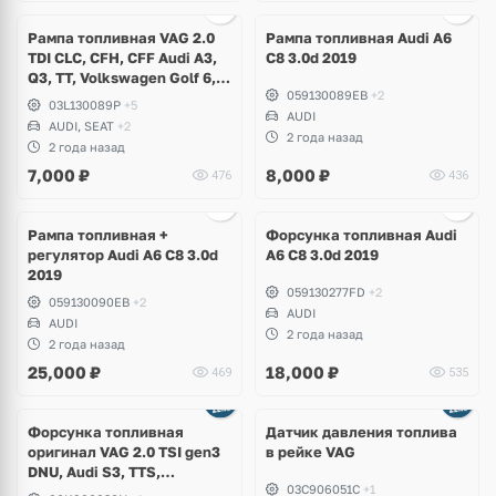
Ещё
2 фото
Рампа топливная VAG 2.0
Рампа топливная Audi A6
TDI CLC, CFH, CFF Audi A3,
C8 3.0d 2019
Q3, TT, Volkswagen Golf 6,
059130089EB
+2
Passat B7, CC, Tiguan,
03L130089P
+5
Scirocco, Eos, Beetle, Skoda
AUDI
AUDI, SEAT
+2
Superb, Octavia A5, Rapid
2 года назад
2 года назад
7,000
₽
8,000
₽
476
436
Ещё
3 фото
Рампа топливная +
Форсунка топливная Audi
регулятор Audi A6 C8 3.0d
A6 C8 3.0d 2019
2019
059130277FD
+2
059130090EB
+2
AUDI
AUDI
2 года назад
2 года назад
25,000
₽
18,000
₽
469
535
Форсунка топливная
Датчик давления топлива
оригинал VAG 2.0 TSI gen3
в рейке VAG
DNU, Audi S3, TTS,
03C906051C
+1
Volkswagen Golf R 7.5,