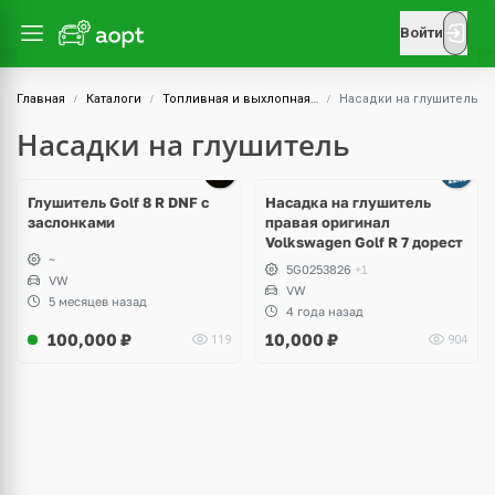
Войти
Главная
Каталоги
Топливная и выхлопная системы
Насадки на глушитель
Насадки на глушитель
Ещё
1 фото
Глушитель Golf 8 R DNF с
Насадка на глушитель
заслонками
правая оригинал
Volkswagen Golf R 7 дорест
~
5G0253826
+1
VW
VW
5 месяцев назад
4 года назад
100,000
₽
10,000
₽
119
904