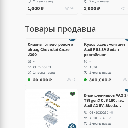
2 года назад
2 года назад
1,000
₽
1,000
₽
546
6
Товары продавца
щё
Ещё
ото
8 фото
Сиденья с подогревом и
Кузов с документами
airbag Chevrolet Cruze
Audi RS3 8V Sedan
J300
рестайлинг
~
~
CHEVROLET
AUDI
1 месяц назад
1 месяц назад
20,000
₽
300,000
₽
48
Ещё
2 фото
Блок цилиндров VAG 1.
TSI gen3 CJS 180 л.с.,
Audi A3 8V, Skoda
Octavia A7, Superb,
06K103023D
+5
Volkswagen Passat B8,
AUDI, SEAT
+2
Golf VII Alltrack, Seat
1 месяц назад
Leon