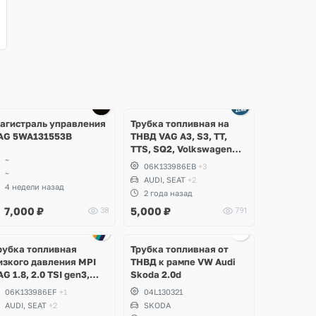
агистраль управления
Трубка топливная на
AG 5WA131553B
ТНВД VAG A3, S3, TT,
TTS, SQ2, Volkswagen
~
Golf 7.5 R, GTI, T-Roc,
06K133986EB
+3
~
Passat B8, Skoda Octavia
AUDI, SEAT
+2
A8, Superb, Seat Leon
4 недели назад
2 года назад
Cupra, Ateca
7,000
₽
5,000
₽
38
791
рубка топливная
Трубка топливная от
изкого давления MPI
ТНВД к рампе VW Audi
AG 1.8, 2.0 TSI gen3,
Skoda 2.0d
udi A1, A3, Q3, TT,
06K133986EF
+1
04L130321
olkswagen Arteon,
AUDI, SEAT
+2
SKODA
assat B8, Tiguan 2,