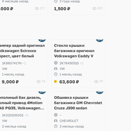
9 месяцев назад
2 года назад
koda Octavia A7,
,000
₽
1,500
₽
211
521
uperb, Seat Leon
Ещё
Ещё
2 фото
8 фото
ампер задний оригинал
Стекло крышки
olkswagen Scirocco
багажника оригинал
орест, цвет белый
Volkswagen Caddy V
1K8807417N
+2
2K7845051D
+2
VW
VW
1 месяц назад
1 месяц назад
9,000
₽
63,600
₽
75
79
Ещё
2 фото
ополиный бак дизель,
Обшивка крышки
олный привод 4Motion
багажника GM Chevrolet
AG PQ35, Volkswagen
Cruze J300 sedan
cirocco, Golf V, VI,
1K0201060GE
+3
~
koda Yeti, Octavia A5,
VW
CHEVROLET
uperb, Audi A3, Seat
2 месяца назад
2 месяца назад
ltea