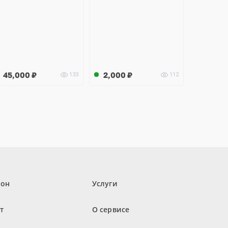
45,000
₽
2,000
₽
133
112
лон
Услуги
т
О сервисе