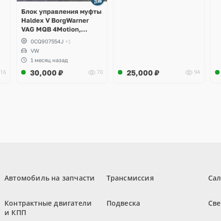
Блок управления муфты
Haldex V BorgWarner
VAG MQB 4Motion,
Volkswagen Tiguan
0CQ907554J
+1
VW
1 месяц назад
30,000
₽
25,000
₽
16
70
94
Автомобиль на запчасти
Трансмиссия
Са
Контрактные двигатели
Подвеска
Све
и КПП