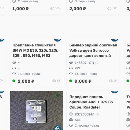
2 года назад
3 года назад
Skoda Octavia, Superb,
S
1,000
₽
2,000
₽
3
19
527
801
Kodiaq
S
Ещё
Ещё
1 фото
4 фото
Крепление глушителя
Бампер задний оригинал
Б
BMW M3 E36, 320i, 323i,
Volkswagen Scirocco
V
325i, S50, M50, M52
дорест, цвет зеленый
д
~
1K8807417N
+2
~
VW
1 месяц назад
1 месяц назад
2,000
₽
9,000
₽
74
61
84
Ещё
2 фото
8
Передняя панель
Т
оригинал Audi TTRS 8S
п
Coupe, Roadster
V
S
8S7805594A
+3
S
AUDI
S
2 месяца назад
A