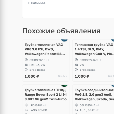
В наличии.
Похожие объявления
Трубка топливная VAG
Топливная трубка VAG
VR6 3.6 FSI, BWS,
1.4 TSI, BLG, BMY,
Volkswagen Passat B6
Volkswagen Golf V, Plus
R36, CC, Touareg NF,
Jetta, Touran
03H133321F
+1
03C130241AC
+1
Teramont, Phaeton,
SKODA, VW
VW
Skoda Superb
1 год назад
1 год назад
1,000
₽
1,000
₽
370
4
Трубка топливная ТНВД
Трубка соединительна
Range Rover Sport 2 L494
VAG 1.8, 2.0 gen3 Audi,
3.0DT V6 gen2 Twin-turbo
Volkswagen, Skoda, Se
LR013481
+1
06L133514A
+1
LAND ROVER
AUDI, SEAT
+2