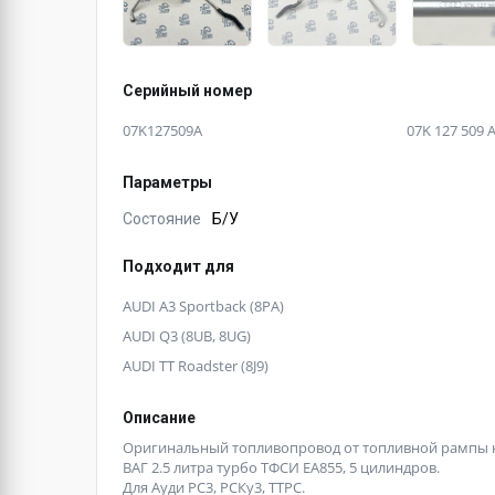
Серийный номер
07K127509A
07K 127 509 
Параметры
Состояние
Б/У
Подходит для
AUDI A3 Sportback (8PA)
AUDI Q3 (8UB, 8UG)
AUDI TT Roadster (8J9)
Описание
Оригинальный топливопровод от топливной рампы к
ВАГ 2.5 литра турбо ТФСИ ЕА855, 5 цилиндров.
Для Ауди РС3, РСКу3, ТТРС.