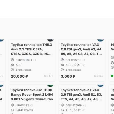
Трубка топливная ТНВД
Трубка топливная VAG
М
Audi 2.5 TFSI CEPA,
2.0 TSI gen3, Audi A3, A4
V
,
CTSA, CZGA, CZGB, RS3,
B9, A5, A6 C8, A7, Q3, TT,
RSQ3, TTRS
Volkswagen Arteon,
07K127509A
+1
06L127501E
+1
Passat B8, Tiguan, T-Roc,
AUDI
AUDI, SEAT
+2
Skoda Kodiaq, Karoq,
1 год назад
1 год назад
Octavia A8, Superb, Seat
20,000
₽
3,000
₽
72
411
369
Leon, Ateca, Formentor
я
Трубки топливные ТНВД
Трубка топливная VAG
Т
Range Rover Sport 2 L494
2.0 TSI gen3, Audi S1, S3,
н
at
3.0DT V6 gen2 Twin-turbo
TTS, A4, A5, A6, A7, A8,
V
Q2, Q3, Q5, Q7, Q8,
A
LR013482
+2
06K127501H
+1
Volkswagen Golf 7 R,
V
LAND ROVER
AUDI, SEAT
+2
Passat, Arteon, Tiguan,
P