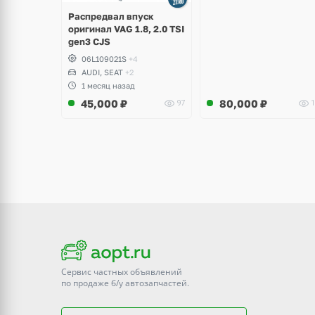
Распредвал впуск
оригинал VAG 1.8, 2.0 TSI
gen3 CJS
06L109021S
+4
AUDI, SEAT
+2
1 месяц назад
45,000
₽
80,000
₽
97
1
Сервис частных объявлений
по продаже
б/у
автозапчастей.