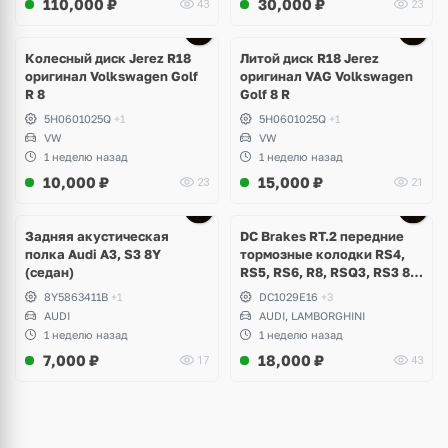
110,000
₽
30,000
₽
43
23
Ещё
3 фото
Колесный диск Jerez R18
Литой диск R18 Jerez
оригинал Volkswagen Golf
оригинал VAG Volkswagen
R 8
Golf 8 R
5H0601025Q
+1
5H0601025Q
+1
VW
VW
1 неделю назад
1 неделю назад
10,000
₽
15,000
₽
23
21
Задняя акустическая
DC Brakes RT.2 передние
полка Audi A3, S3 8Y
тормозные колодки RS4,
(седан)
RS5, RS6, R8, RSQ3, RS3 8V
(комплект 8 шт)
8Y5863411B
+1
DC1029E16
+3
AUDI
AUDI, LAMBORGHINI
1 неделю назад
1 неделю назад
7,000
₽
18,000
₽
17
43