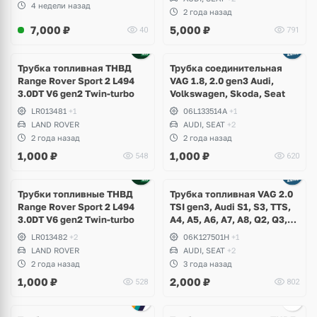
Leon Cupra, Ateca
4 недели назад
2 года назад
7,000
₽
5,000
₽
40
791
Трубка топливная ТНВД
Трубка соединительная
Range Rover Sport 2 L494
VAG 1.8, 2.0 gen3 Audi,
3.0DT V6 gen2 Twin-turbo
Volkswagen, Skoda, Seat
LR013481
+1
06L133514A
+1
LAND ROVER
AUDI, SEAT
+2
2 года назад
2 года назад
1,000
₽
1,000
₽
548
620
Трубки топливные ТНВД
Трубка топливная VAG 2.0
Range Rover Sport 2 L494
TSI gen3, Audi S1, S3, TTS,
3.0DT V6 gen2 Twin-turbo
A4, A5, A6, A7, A8, Q2, Q3,
Q5, Q7, Q8, Volkswagen Golf
LR013482
+2
06K127501H
+1
7 R, Passat, Arteon, Tiguan,
LAND ROVER
AUDI, SEAT
+2
Skoda Octavia, Superb,
2 года назад
3 года назад
Kodiaq
1,000
₽
2,000
₽
528
802