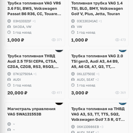
Трубка топливная VAG VR6
Топливная трубка VAG 1.4
3.6 FSI, BWS, Volkswagen
TSI, BLG, BMY, Volkswagen
Passat B6 R36, CC, Touareg
Golf V, Plus, Jetta, Touran
NF, Teramont, Phaeton,
03H133321F
+1
03C130241AC
+1
Skoda Superb
SKODA, VW
VW
1 год назад
1 год назад
1,000
₽
1,000
₽
371
473
Трубка топливная ТНВД
Трубка топливная VAG 2.0
Audi 2.5 TFSI CEPA, CTSA,
TSI gen3, Audi A3, A4 B9,
CZGA, CZGB, RS3, RSQ3,
A5, A6 C8, A7, Q3, TT,
TTRS
Volkswagen Arteon, Passat
07K127509A
+1
06L127501E
+1
B8, Tiguan, T-Roc, Skoda
AUDI
AUDI, SEAT
+2
Kodiaq, Karoq, Octavia A8,
1 год назад
1 год назад
Superb, Seat Leon, Ateca,
20,000
₽
3,000
₽
411
369
Formentor
Магистраль управления
Трубка топливная на ТНВД
VAG 5WA131553B
VAG A3, S3, TT, TTS, SQ2,
Volkswagen Golf 7.5 R, GTI,
~
T-Roc, Passat B8, Skoda
06K133986EB
+3
~
Octavia A8, Superb, Seat
AUDI, SEAT
+2