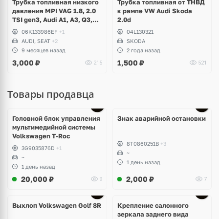
Трубка топливная низкого
Трубка топливная от ТНВД
давления MPI VAG 1.8, 2.0
к рампе VW Audi Skoda
TSI gen3, Audi A1, A3, Q3,
2.0d
TT, Volkswagen Arteon,
06K133986EF
+1
04L130321
Passat B8, Tiguan 2, Skoda
AUDI, SEAT
+2
SKODA
Octavia A7, Superb, Seat
9 месяцев назад
2 года назад
Leon
3,000
₽
1,500
₽
215
521
Товары продавца
Головной блок управления
Знак аварийной остановки
мультимедийной системы
Volkswagen T-Roc
8T0860251B
+3
3G9035876D
+1
~
~
1 день назад
1 день назад
20,000
₽
2,000
₽
9
7
Выхлоп Volkswagen Golf 8R
Крепление салонного
зеркала заднего вида