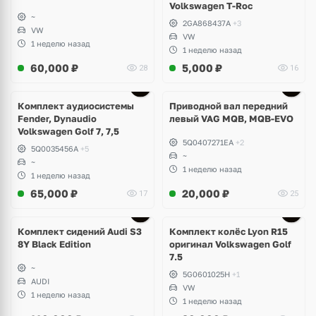
Volkswagen T-Roc
~
2GA868437A
+3
VW
VW
1 неделю назад
1 неделю назад
60,000
₽
5,000
₽
28
16
Комплект аудиосистемы
Приводной вал передний
Fender, Dynaudio
левый VAG MQB, MQB-EVO
Volkswagen Golf 7, 7,5
5Q0407271EA
+2
5Q0035456A
+5
~
~
1 неделю назад
1 неделю назад
65,000
₽
20,000
₽
17
25
Ещё
2 фото
Комплект сидений Audi S3
Комплект колёс Lyon R15
8Y Black Edition
оригинал Volkswagen Golf
7.5
~
5G0601025H
+1
AUDI
VW
1 неделю назад
1 неделю назад