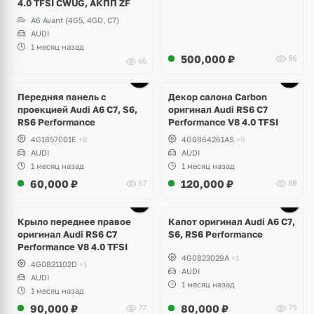
4.0 TFSI CWUG, АКПП ZF
A6 Avant (4G5, 4GD, C7)
AUDI
1 месяц назад
500,000
₽
86
66
Ещё
1 фото
Передняя панель с
Декор салона Carbon
проекцией Audi A6 C7, S6,
оригинал Audi RS6 C7
RS6 Performance
Performance V8 4.0 TFSI
4G1857001E
+8
4G0864261AS
+9
AUDI
AUDI
1 месяц назад
1 месяц назад
60,000
₽
120,000
₽
67
88
Крыло переднее правое
Капот оригинал Audi A6 C7,
оригинал Audi RS6 C7
S6, RS6 Performance
Performance V8 4.0 TFSI
4G0823029A
+1
4G0821102D
+1
AUDI
AUDI
1 месяц назад
1 месяц назад
90,000
₽
80,000
₽
77
79