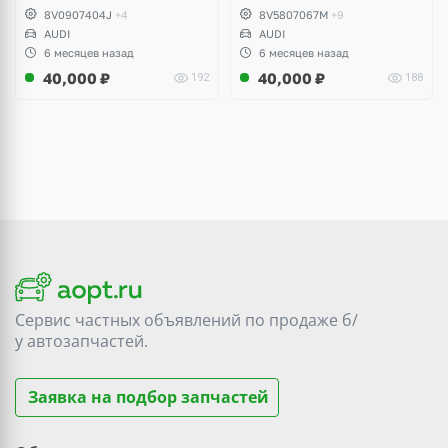
8V0907404J
+4
8V5807067M
+9
AUDI
AUDI
6 месяцев назад
6 месяцев назад
40,000
₽
40,000
₽
192
188
Сервис частных объявлений по продаже
б/
у
автозапчастей.
Заявка на подбор запчастей