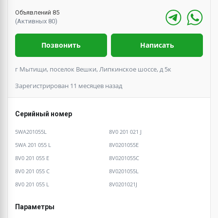
Объявлений 85
(Активных 80)
Позвонить
Написать
г Мытищи, поселок Вешки, Липкинское шоссе, д 5к
Зарегистрирован 11 месяцев назад
Серийный номер
5WA201055L
8V0 201 021 J
5WA 201 055 L
8V0201055E
8V0 201 055 E
8V0201055C
8V0 201 055 C
8V0201055L
8V0 201 055 L
8V0201021J
Параметры