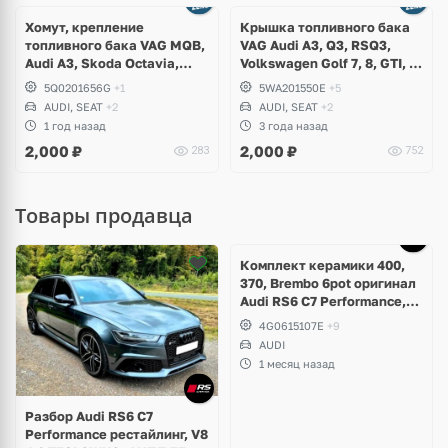
Хомут, крепление
Крышка топливного бака
топливного бака VAG MQB,
VAG Audi A3, Q3, RSQ3,
Audi A3, Skoda Octavia,
Volkswagen Golf 7, 8, GTI, R,
Volkswagen Golf 7.5, 8, T-
Tiguan, Caddy, T-Roc,
5Q0201656G
+1
5WA201550E
+5
Roc, Jetta, Seat Leon,
Sharan, Skoda Kodiaq,
AUDI, SEAT
+2
AUDI, SEAT
+2
Formentor Cupra
Karoq, Fabia, Octavia, Seat
1 год назад
3 года назад
Ateca, Tarraco, Alhambra
2,000
₽
2,000
₽
283
752
Товары продавца
Ещё
5 фото
Комплект керамики 400,
370, Brembo 6pot оригинал
Audi RS6 C7 Performance,
RS7 V8 4.0 TFSI
4G0615107E
+9
AUDI
1 месяц назад
Разбор Audi RS6 C7
Performance рестайлинг, V8