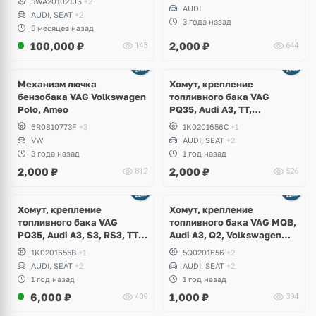
5WA201021JS
+2
AUDI
AUDI, SEAT
+2
3 года назад
5 месяцев назад
100,000
₽
2,000
₽
143
644
Механизм лючка
Хомут, крепление
бензобака VAG Volkswagen
топливного бака VAG
Polo, Ameo
PQ35, Audi A3, TT,
Volkswagen Golf V, VI, Plus,
6R0810773F
+3
1K0201656C
+1
Jetta, Scirocco, Eos, Beetle,
VW
AUDI, SEAT
+2
Skoda Octavia A5 RS, Seat
3 года назад
1 год назад
Leon, Altea
2,000
₽
2,000
₽
812
526
Хомут, крепление
Хомут, крепление
топливного бака VAG
топливного бака VAG MQB,
PQ35, Audi A3, S3, RS3, TT,
Audi A3, Q2, Volkswagen
TTS, TTRS, Volkswagen Golf
Golf VII, Taos, T-Roc, Skoda
1K0201655B
+1
5Q0201656
+2
V R32, VI R, 4Motion, Skoda
Octavia A7, Karoq, Seat
AUDI, SEAT
+2
AUDI, SEAT
+2
Octavia A5 Scout 4x4,
Leon
1 год назад
1 год назад
Superb, Yeti, Seat Altea
6,000
₽
1,000
₽
409
394
Freetrack