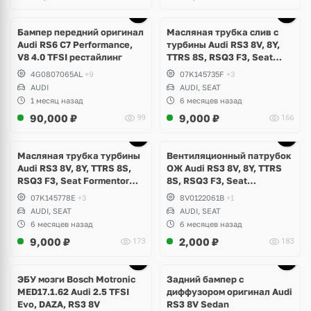
Бампер передний оригинал
Масляная трубка слив с
Audi RS6 C7 Performance,
турбины Audi RS3 8V, 8Y,
V8 4.0 TFSI рестайлинг
TTRS 8S, RSQ3 F3, Seat
Formentor Cupra 2.5 TFSI
4G0807065AL
+9
07K145735F
+3
Evo, DAZA, DNWA, DNWB
AUDI
AUDI, SEAT
1 месяц назад
6 месяцев назад
90,000
₽
9,000
₽
99
166
Масляная трубка турбины
Вентиляционный патрубок
Audi RS3 8V, 8Y, TTRS 8S,
ОЖ Audi RS3 8V, 8Y, TTRS
RSQ3 F3, Seat Formentor
8S, RSQ3 F3, Seat
Cupra 2.5 TFSI Evo, DAZA,
Formentor Cupra 2.5 TFSI
07K145778E
+3
8V0122061B
+1
DNWA, DNWB
Evo, DAZA, DNWA, DNWB
AUDI, SEAT
AUDI, SEAT
6 месяцев назад
6 месяцев назад
9,000
₽
2,000
₽
173
183
Ещё
1 фото
ЭБУ мозги Bosch Motronic
Задний бампер с
MED17.1.62 Audi 2.5 TFSI
диффузором оригинал Audi
Evo, DAZA, RS3 8V
RS3 8V Sedan