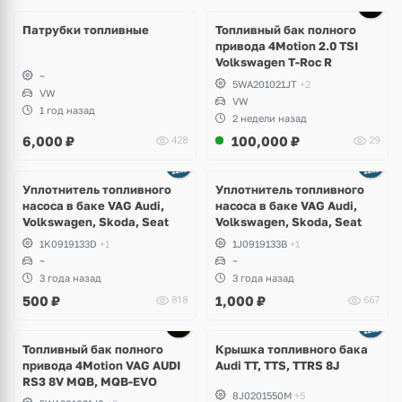
Патрубки топливные
Топливный бак полного
привода 4Motion 2.0 TSI
Volkswagen T-Roc R
~
5WA201021JT
+2
VW
VW
1 год назад
2 недели назад
6,000
₽
100,000
₽
428
29
Уплотнитель топливного
Уплотнитель топливного
насоса в баке VAG Audi,
насоса в баке VAG Audi,
Volkswagen, Skoda, Seat
Volkswagen, Skoda, Seat
1K0919133D
+1
1J0919133B
+1
~
~
3 года назад
3 года назад
500
₽
1,000
₽
818
667
Топливный бак полного
Крышка топливного бака
привода 4Motion VAG AUDI
Audi TT, TTS, TTRS 8J
RS3 8V MQB, MQB-EVO
8J0201550M
+5