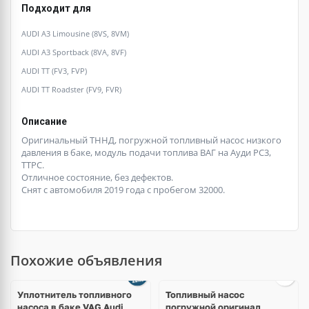
Подходит для
AUDI A3 Limousine (8VS, 8VM)
AUDI A3 Sportback (8VA, 8VF)
AUDI TT (FV3, FVP)
AUDI TT Roadster (FV9, FVR)
Описание
Оригинальный ТННД, погружной топливный насос низкого
давления в баке, модуль подачи топлива ВАГ на Ауди РС3,
ТТРС.
Отличное состояние, без дефектов.
Снят с автомобиля 2019 года с пробегом 32000.
Похожие объявления
Уплотнитель топливного
Топливный насос
насоса в баке VAG Audi,
погружной оригинал