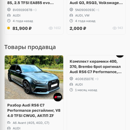
8S, 2.5 TFSI EA855 evo
Audi Q3, RSQ3, Volkswagen
DAZA, DNWA, CZGB
Tiguan, Transporter,
8V0919087B
+3
5N0906093C
+1
Multivan, Caravelle, Amarok
AUDI
AUDI, VW
4 года назад
4 года назад
81,900
₽
2,000
₽
1652
943
Товары продавца
Ещё
5 фото
Комплект керамики 400,
370, Brembo 6pot оригинал
Audi RS6 C7 Performance,
RS7 V8 4.0 TFSI
4G0615107E
+9
AUDI
1 месяц назад
Разбор Audi RS6 C7
Performance рестайлинг, V8
4.0 TFSI CWUG, АКПП ZF
A6 Avant (4G5, 4GD, C7)
AUDI