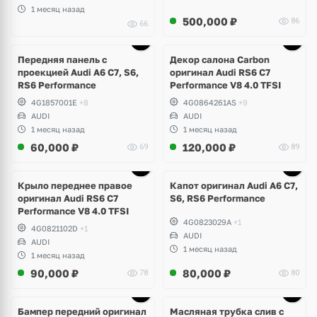
1 месяц назад
500,000
₽
86
66
Ещё
1 фото
Передняя панель с
Декор салона Carbon
проекцией Audi A6 C7, S6,
оригинал Audi RS6 C7
RS6 Performance
Performance V8 4.0 TFSI
4G1857001E
+8
4G0864261AS
+9
AUDI
AUDI
1 месяц назад
1 месяц назад
60,000
₽
120,000
₽
69
89
Крыло переднее правое
Капот оригинал Audi A6 C7,
оригинал Audi RS6 C7
S6, RS6 Performance
Performance V8 4.0 TFSI
4G0823029A
+1
4G0821102D
+1
AUDI
AUDI
1 месяц назад
1 месяц назад
90,000
₽
80,000
₽
78
80
Бампер передний оригинал
Масляная трубка слив с