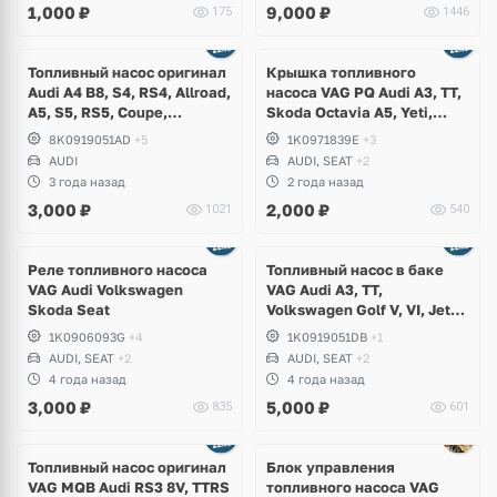
1,000
₽
9,000
₽
175
1446
Топливный насос оригинал
Крышка топливного
Audi A4 B8, S4, RS4, Allroad,
насоса VAG PQ Audi A3, TT,
A5, S5, RS5, Coupe,
Skoda Octavia A5, Yeti,
Sportback
Superb, Volkswagen Golf 5,
8K0919051AD
+5
1K0971839E
+3
6, Scirocco, Jetta, Beetle,
AUDI
AUDI, SEAT
+2
Eos, Seat Leon, Altea
3 года назад
2 года назад
Freetrack
3,000
₽
2,000
₽
1021
540
Реле топливного насоса
Топливный насос в баке
VAG Audi Volkswagen
VAG Audi A3, TT,
Skoda Seat
Volkswagen Golf V, VI, Jetta,
Scirocco, Skoda Octavia A5
1K0906093G
+4
1K0919051DB
+1
RS, Yeti, Seat Altea, Leon
AUDI, SEAT
+2
AUDI, SEAT
+2
4 года назад
4 года назад
3,000
₽
5,000
₽
835
601
Топливный насос оригинал
Блок управления
VAG MQB Audi RS3 8V, TTRS
топливного насоса VAG