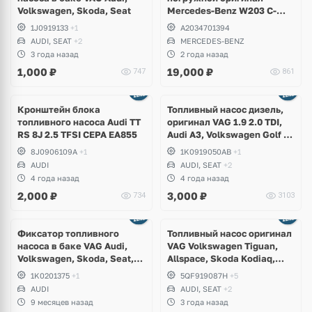
Volkswagen, Skoda, Seat
Mercedes-Benz W203 C-
Klass
1J0919133
+1
A2034701394
AUDI, SEAT
+2
MERCEDES-BENZ
3 года назад
2 года назад
1,000
₽
19,000
₽
747
861
Кронштейн блока
Топливный насос дизель,
топливного насоса Audi TT
оригинал VAG 1.9 2.0 TDI,
RS 8J 2.5 TFSI CEPA EA855
Audi A3, Volkswagen Golf 5,
6, Jetta, Scirocco, Eos,
8J0906109A
+1
1K0919050AB
+1
Beetle, Skoda Octavia A5,
AUDI
AUDI, SEAT
+2
Yeti, Seat Altea, Leon
4 года назад
4 года назад
2,000
₽
3,000
₽
734
3103
Фиксатор топливного
Топливный насос оригинал
насоса в баке VAG Audi,
VAG Volkswagen Tiguan,
Volkswagen, Skoda, Seat,
Allspace, Skoda Kodiaq,
Porsche, Bentley,
Audi Q3, Seat Tarraco
1K0201375
+1
5QF919087H
+5
Lamborghini
AUDI
AUDI, SEAT
+2
9 месяцев назад
3 года назад