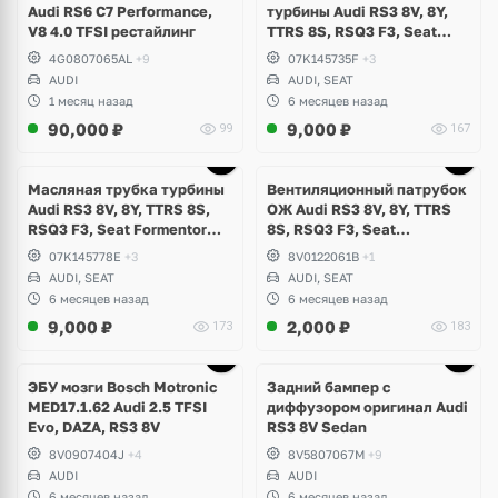
Audi RS6 C7 Performance,
турбины Audi RS3 8V, 8Y,
V8 4.0 TFSI рестайлинг
TTRS 8S, RSQ3 F3, Seat
Formentor Cupra 2.5 TFSI
4G0807065AL
+9
07K145735F
+3
Evo, DAZA, DNWA, DNWB
AUDI
AUDI, SEAT
1 месяц назад
6 месяцев назад
90,000
₽
9,000
₽
99
167
Масляная трубка турбины
Вентиляционный патрубок
Audi RS3 8V, 8Y, TTRS 8S,
ОЖ Audi RS3 8V, 8Y, TTRS
RSQ3 F3, Seat Formentor
8S, RSQ3 F3, Seat
Cupra 2.5 TFSI Evo, DAZA,
Formentor Cupra 2.5 TFSI
07K145778E
+3
8V0122061B
+1
DNWA, DNWB
Evo, DAZA, DNWA, DNWB
AUDI, SEAT
AUDI, SEAT
6 месяцев назад
6 месяцев назад
9,000
₽
2,000
₽
173
183
Ещё
1 фото
ЭБУ мозги Bosch Motronic
Задний бампер с
MED17.1.62 Audi 2.5 TFSI
диффузором оригинал Audi
Evo, DAZA, RS3 8V
RS3 8V Sedan
8V0907404J
+4
8V5807067M
+9
AUDI
AUDI
6 месяцев назад
6 месяцев назад