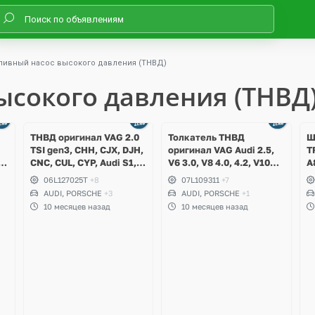
ливный насос высокого давления (ТНВД)
ысокого давления (ТНВД
Ещё
1 фото
ТНВД оригинал VAG 2.0
Толкатель ТНВД
Ш
TSI gen3, СHH, CJX, DJH,
оригинал VAG Audi 2.5,
T
CNC, CUL, CYP, Audi S1,
V6 3.0, V8 4.0, 4.2, V10
A
5
S3, TT, TTS, A4 B8, A5, A6
5.2 TFSI, RS3, RS4 B8,
C
06L127025T
+8
07L109311
+7
,
C7, A7, Q3, Q5,
RS5, A6, S6, RS6 C7, A7,
AUDI, PORSCHE
+3
AUDI, PORSCHE
+1
Volkswagen Golf 7 R, GTI,
S7, RS7, A8, S8, TTRS, R8,
10 месяцев назад
10 месяцев назад
Tiguan, Passat B8,
SQ5, Q7, Porsche
Teramont, Porsche Macan
Cayenne, Bentley,
Lamborghini