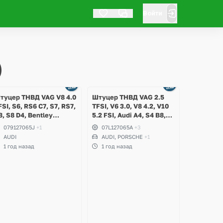
Войти
)
туцер ТНВД VAG V8 4.0
Штуцер ТНВД VAG 2.5
FSI, S6, RS6 C7, S7, RS7,
TFSI, V6 3.0, V8 4.2, V10
8, S8 D4, Bentley
5.2 FSI, Audi A4, S4 B8,
ontinental GT
A5, S5, A6 C7, A7, A8, Q5,
079127065J
+1
07L127065A
+3
SQ5, Q7, R8, RS3, RSQ3,
AUDI
AUDI, PORSCHE
+1
TTRS, Volkswagen
1 год назад
1 год назад
Touareg NF, Porsche
Cayenne S Hybrid 958