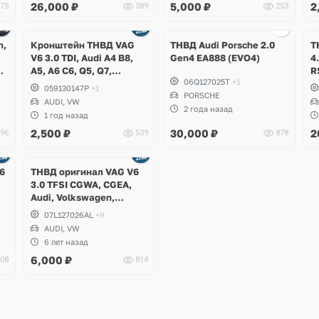
26,000
₽
5,000
₽
2
75
389
253
Ещё
Ещё
3 фото
1 фото
h,
Кронштейн ТНВД VAG
ТНВД Audi Porsche 2.0
Т
V6 3.0 TDI, Audi A4 B8,
Gen4 EA888 (EVO4)
4
,
A5, A6 C6, Q5, Q7,
R
06Q127025T
+1
Volkswagen Touareg GP,
C
059130147P
+1
NF, Phaeton
PORSCHE
AUDI, VW
2 года назад
1 год назад
2,500
₽
30,000
₽
2
96
539
878
6
ТНВД оригинал VAG V6
3.0 TFSI CGWA, CGEA,
Audi, Volkswagen,
Porsche Cayenne S
07L127026AL
+9
Hybrid
AUDI, VW
6 лет назад
6,000
₽
08
814