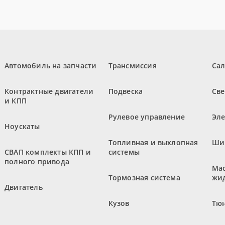
Автомобиль на запчасти
Трансмиссия
Са
Контрактные двигатели
Подвеска
Све
и КПП
Рулевое управление
Эл
Ноускаты
Топливная и выхлопная
Ши
СВАП комплекты КПП и
системы
полного привода
Мас
Тормозная система
жи
Двигатель
Кузов
Тюн