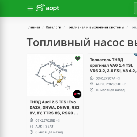
Главная
Каталоги
Топливная и выхлопная системы
Топ
Топливный насос в
Толкатель ТНВД
оригинал VAG 1.4 TSI,
VR6 3.2, 3.6 FSI, V8 4.2,
V10 5.2, Audi RS4 B7, S
03H127307A
+3
B8, A6, S6 C6, A8 D3, Q7
AUDI, PORSCHE
+2
R8, Volkswagen Passat
10 месяцев назад
B6 R36, CC, Touareg GP,
NF, Teramont, Porsche
ТНВД Audi 2.5 TFSI Evo
Cayenne
DAZA, DNWA, DNWB, RS3
8V, 8Y, TTRS 8S, RSQ3 F3,
Seat Formentor Cupra
07K127025E
+3
AUDI, SEAT
6 месяцев назад