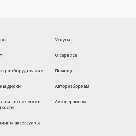
лон
Услуги
т
О сервисе
ектрооборудование
Помощь
ны диски
Авторазборкам
ла и технические
Автосервисам
дкости
инг и аксессуары