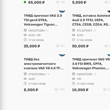
65,000
₽
5,000
₽
168
3
Ещё
2 фото
ТНВД оригинал VAG 2.0
ТНВД, вставка Autotec
TSI gen4 DTEA,
Audi 2.5 TFSI, CEPA,
Volkswagen Tiguan
CTSA, CZGB, CZGA, RS3
Allspace, Audi Q3, A3
RSQ3, TTRS, R8
06G127028H
+1
07L127026T
+8
AUDI, VW
AUDI
1 год назад
1 год назад
25,000
₽
50,000
₽
652
5
ТНВД без
ТНВД оригинал VAG VR
электромагнитного
3.6 FSI BWS, CPFA,
клапана VAG V8 4.0 TFSI,
Volkswagen Phaeton,
S6, RS6 C7, S7, RS7, A8,
Passat CC
079127025AJ
+9
03H127025F
+5
S8 D4, Bentley
AUDI
VW
Continental GT
4 года назад
4 года назад
8,000
₽
10,000
₽
1189
12