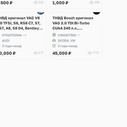
,500
₽
1,000
₽
506
488
Ещё
Ещё
2 фото
2 фото
НВД оригинал VAG V8
ТНВД Bosch оригинал
.0 TFSI, S6, RS6 C7, S7,
VAG 2.0 TDI Bi-Turbo
S7, A8, S8 D4, Bentley
CUAA 240 л.с.,
ontinental GT
Volkswagen Tiguan 2,
079127025AK
+9
03N130755A
+7
Allspace, Passat B8,
AUDI
SKODA, VW
Alltrack, Arteon, Skoda
3 года назад
3 года назад
Kodiaq RS
0,000
₽
45,000
₽
677
1731