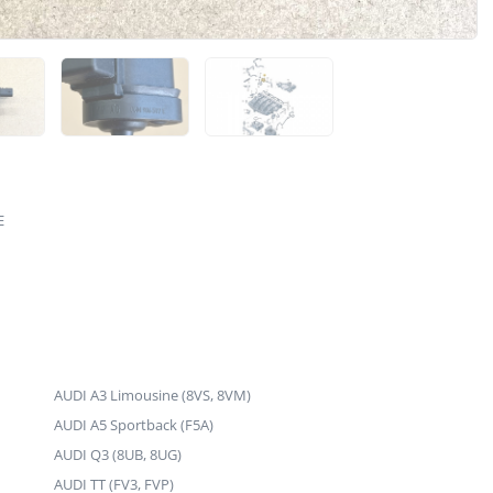
E
AUDI A3 Limousine (8VS, 8VM)
AUDI A5 Sportback (F5A)
AUDI Q3 (8UB, 8UG)
AUDI TT (FV3, FVP)