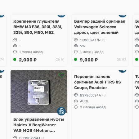
Ещё
Ещё
1 фото
4 фото
Крепление глушителя
Бампер задний оригинал
Б
BMW M3 E36, 320i, 323i,
Volkswagen Scirocco
V
325i, S50, M50, M52
дорест, цвет зеленый
д
~
1K8807417N
+2
~
VW
1 месяц назад
1 месяц назад
2,000
₽
9,000
₽
74
61
83
Ещё
2 фото
8
Передняя панель
Т
оригинал Audi TTRS 8S
п
Coupe, Roadster
V
S
8S7805594A
+3
S
AUDI
S
2 месяца назад
A
Блок управления муфты
Haldex V BorgWarner
VAG MQB 4Motion,
Volkswagen Tiguan
0CQ907554J
+1