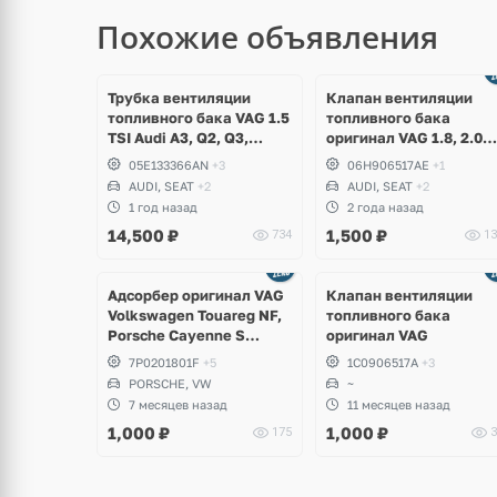
Похожие объявления
щё
ото
Трубка вентиляции
Клапан вентиляции
топливного бака VAG 1.5
топливного бака
TSI Audi A3, Q2, Q3,
оригинал VAG 1.8, 2.0
Volkswagen Golf 7, 8,
TSI, Audi A3, S3, TT, TTS
05E133366AN
+3
06H906517AE
+1
Passat B8, T-Roc, Skoda
Q2, Q3, Volkswagen
AUDI, SEAT
+2
AUDI, SEAT
+2
Octavia, Kodiaq, Karoq,
Arteon, Golf 7.5 R, GTI,
1 год назад
2 года назад
Superb, Seat Leon, Ateca
Tiguan, Passat, T-Roc,
14,500
₽
1,500
₽
734
13
Skoda Octavia A7,
Superb, Seat Leon
щё
ото
Адсорбер оригинал VAG
Клапан вентиляции
Volkswagen Touareg NF,
топливного бака
Porsche Cayenne S
оригинал VAG
Hybrid 958, V6 3.0 TFSI,
7P0201801F
+5
1C0906517A
+3
CGEA, CGFA
PORSCHE, VW
~
7 месяцев назад
11 месяцев назад
1,000
₽
1,000
₽
175
3