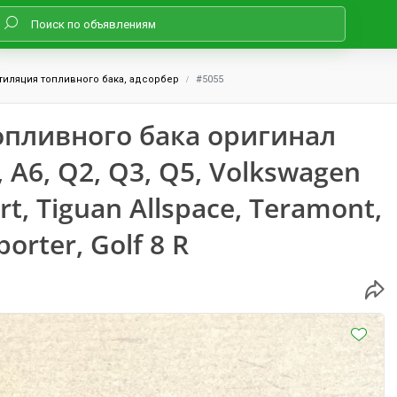
тиляция топливного бака, адсорбер
#5055
опливного бака оригинал
, A6, Q2, Q3, Q5, Volkswagen
rt, Tiguan Allspace, Teramont,
porter, Golf 8 R