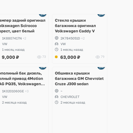
Ещё
Ещё
2 фото
8 фото
ампер задний оригинал
Стекло крышки
olkswagen Scirocco
багажника оригинал
орест, цвет белый
Volkswagen Caddy V
1K8807417N
+2
2K7845051D
+2
VW
VW
1 месяц назад
1 месяц назад
9,000
₽
63,000
₽
73
79
Ещё
2 фото
ополиный бак дизель,
Обшивка крышки
олный привод 4Motion
багажника GM Chevrolet
AG PQ35, Volkswagen
Cruze J300 sedan
cirocco, Golf V, VI,
1K0201060GE
+3
~
koda Yeti, Octavia A5,
VW
CHEVROLET
uperb, Audi A3, Seat
2 месяца назад
2 месяца назад
ltea