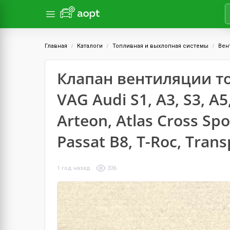
Главная
Каталоги
Топливная и выхлопная системы
Вен
Клапан вентиляции т
VAG Audi S1, A3, S3, A5
Arteon, Atlas Cross Spo
Passat B8, T-Roc, Trans
1 год назад
336