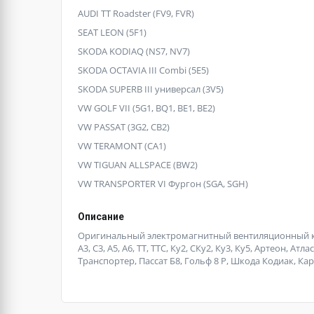
AUDI TT Roadster (FV9, FVR)
SEAT LEON (5F1)
SKODA KODIAQ (NS7, NV7)
SKODA OCTAVIA III Combi (5E5)
SKODA SUPERB III универсал (3V5)
VW GOLF VII (5G1, BQ1, BE1, BE2)
VW PASSAT (3G2, CB2)
VW TERAMONT (CA1)
VW TIGUAN ALLSPACE (BW2)
VW TRANSPORTER VI Фургон (SGA, SGH)
Описание
Оригинальный электромагнитный вентиляционный кла
А3, С3, А5, А6, ТТ, ТТС, Ку2, СКу2, Ку3, Ку5, Артеон, А
Транспортер, Пассат Б8, Гольф 8 Р, Шкода Кодиак, Ка