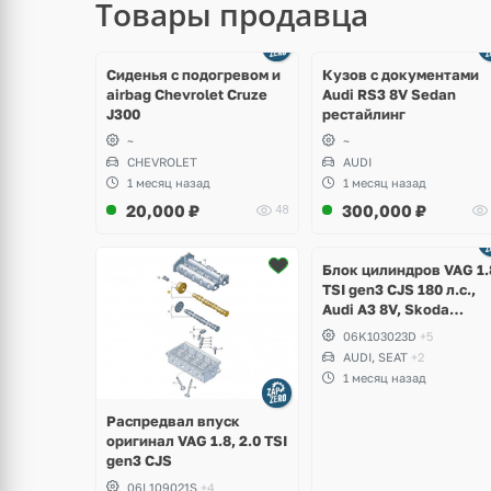
Товары продавца
щё
Ещё
ото
8 фото
Сиденья с подогревом и
Кузов с документами
airbag Chevrolet Cruze
Audi RS3 8V Sedan
J300
рестайлинг
~
~
CHEVROLET
AUDI
1 месяц назад
1 месяц назад
20,000
₽
300,000
₽
48
Ещё
2 фото
Блок цилиндров VAG 1.
TSI gen3 CJS 180 л.с.,
Audi A3 8V, Skoda
Octavia A7, Superb,
06K103023D
+5
Volkswagen Passat B8,
AUDI, SEAT
+2
Golf VII Alltrack, Seat
1 месяц назад
Leon
Распредвал впуск
оригинал VAG 1.8, 2.0 TSI
gen3 CJS
06L109021S
+4