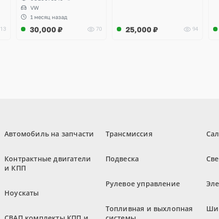
VW
1 месяц назад
30,000
₽
25,000
₽
13
70
94
Автомобиль на запчасти
Трансмиссия
Са
Контрактные двигатели
Подвеска
Све
и КПП
Рулевое управление
Эл
Ноускаты
Топливная и выхлопная
Ши
СВАП комплекты КПП и
системы