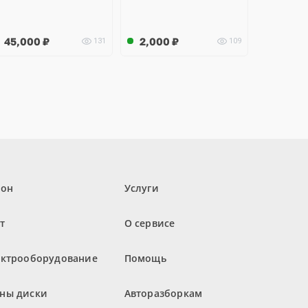
45,000
₽
2,000
₽
131
109
лон
Услуги
т
О сервисе
ектрооборудование
Помощь
ны диски
Авторазборкам