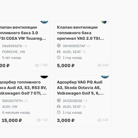
Ещё
1 фото
лапан вентиляции
Клапан вентиляции
опливного бака 3.0
топливного бака
FSI CGEA VW Touareg
оригинал VAG 2.0 TSI
F, Porsche Cayenne S
gen3, CZPB, DKZA, Audi
06e906517b
+4
06H906517AF
+1
ybrid
A3, Q3, Volkswagen
PORSCHE, VW
AUDI, SEAT
+2
Arteon, Passat B8,
5 лет назад
1 год назад
Tiguan, T-Roc, Skoda
00
₽
5,000
₽
1180
668
Kodiaq, Octavia, Superb,
Seat Leon, Ateca,
Ещё
Formenator
1 фото
дсорбер топливного
Адсорбер VAG PQ Audi
ака Audi A3, S3, RS3 8V,
A3, Skoda Octavia A5,
olkswagen Golf 7 GTI, R,
Volkswagen Golf 5, 6,
etta GLI USA
Seat Leon
5Q0201797H
+3
1K0201801E
+3
AUDI, VW
AUDI, SEAT
+2
6 месяцев назад
1 год назад
15,000
₽
3,000
₽
154
630