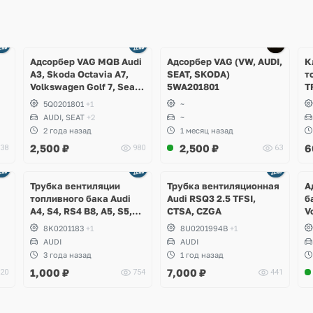
Ещё
1 фото
Адсорбер VAG MQB Audi
Адсорбер VAG (VW, AUDI,
К
A3, Skoda Octavia A7,
SEAT, SKODA)
т
Volkswagen Golf 7, Seat
5WA201801
T
,
Leon
N
5Q0201801
+1
~
H
AUDI, SEAT
+2
~
2 года назад
1 месяц назад
2,500
₽
2,500
₽
6
38
980
63
Трубка вентиляции
Трубка вентиляционная
А
топливного бака Audi
Audi RSQ3 2.5 TFSI,
б
A4, S4, RS4 B8, A5, S5,
CTSA, CZGA
V
RS5
J
8K0201183
+1
8U0201994B
+1
AUDI
AUDI
3 года назад
1 год назад
1,000
₽
7,000
₽
20
754
441