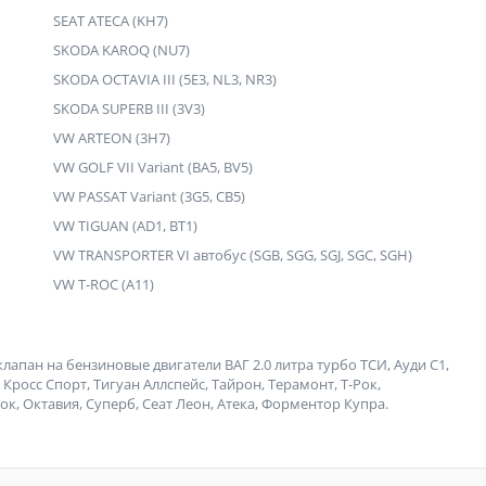
SEAT ATECA (KH7)
SKODA KAROQ (NU7)
SKODA OCTAVIA III (5E3, NL3, NR3)
SKODA SUPERB III (3V3)
VW ARTEON (3H7)
VW GOLF VII Variant (BA5, BV5)
VW PASSAT Variant (3G5, CB5)
VW TIGUAN (AD1, BT1)
VW TRANSPORTER VI автобус (SGB, SGG, SGJ, SGC, SGH)
VW T-ROC (A11)
пан на бензиновые двигатели ВАГ 2.0 литра турбо ТСИ, Ауди С1,
тлас Кросс Спорт, Тигуан Аллспейс, Тайрон, Терамонт, Т-Рок,
рок, Октавия, Суперб, Сеат Леон, Атека, Форментор Купра.