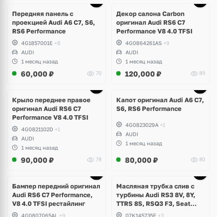
1 фото
Передняя панель с
Декор салона Carbon
проекцией Audi A6 C7, S6,
оригинал Audi RS6 C7
RS6 Performance
Performance V8 4.0 TFSI
4G1857001E
+8
4G0864261AS
+9
AUDI
AUDI
1 месяц назад
1 месяц назад
60,000
₽
120,000
₽
70
89
Крыло переднее правое
Капот оригинал Audi A6 C7,
оригинал Audi RS6 C7
S6, RS6 Performance
Performance V8 4.0 TFSI
4G0823029A
+1
4G0821102D
+1
AUDI
AUDI
1 месяц назад
1 месяц назад
90,000
₽
80,000
₽
78
80
Бампер передний оригинал
Масляная трубка слив с
Audi RS6 C7 Performance,
турбины Audi RS3 8V, 8Y,
V8 4.0 TFSI рестайлинг
TTRS 8S, RSQ3 F3, Seat
Formentor Cupra 2.5 TFSI
4G0807065AL
+9
07K145735F
+3