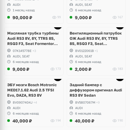
Evo, DAZA, DNWA, DNWB
AUDI
AUDI, SEAT
1 месяц назад
6 месяцев назад
90,000
₽
9,000
₽
99
167
Масляная трубка турбины
Вентиляционный патрубок
Audi RS3 8V, 8Y, TTRS 8S,
ОЖ Audi RS3 8V, 8Y, TTRS
RSQ3 F3, Seat Formentor
8S, RSQ3 F3, Seat
Cupra 2.5 TFSI Evo, DAZA,
Formentor Cupra 2.5 TFSI
07K145778E
+3
8V0122061B
+1
DNWA, DNWB
Evo, DAZA, DNWA, DNWB
AUDI, SEAT
AUDI, SEAT
6 месяцев назад
6 месяцев назад
9,000
₽
2,000
₽
173
183
Ещё
1 фото
ЭБУ мозги Bosch Motronic
Задний бампер с
MED17.1.62 Audi 2.5 TFSI
диффузором оригинал Audi
Evo, DAZA, RS3 8V
RS3 8V Sedan
8V0907404J
+4
8V5807067M
+9
AUDI
AUDI
6 месяцев назад
6 месяцев назад
40,000
₽
40,000
₽
194
190