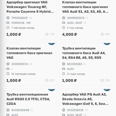
Адсорбер оригинал VAG
Клапан вентиляции
Volkswagen Touareg NF,
топливного бака оригинал
Porsche Cayenne S Hybrid
VAG Audi S1, A3, S3, A5, A6,
958, V6 3.0 TFSI, CGEA,
Q2, Q3, Q5, Volkswagen
7P0201801F
+5
06M906517E
+1
CGFA
Arteon, Atlas Cross Sport,
PORSCHE, VW
AUDI, SEAT
+2
Tiguan Allspace, Teramont,
7 месяцев назад
1 год назад
Passat B8, T-Roc,
1,000
₽
4,000
₽
178
340
Transporter, Golf 8 R
Клапан вентиляции
Трубка вентиляции
топливного бака оригинал
топливного бака Audi A4,
VAG
S4, RS4 B8, A5, S5, RS5
1C0906517A
+3
8K0201183
+1
~
AUDI
11 месяцев назад
3 года назад
1,000
₽
1,000
₽
322
756
Трубка вентиляционная
Адсорбер VAG PQ Audi A3,
Audi RSQ3 2.5 TFSI, CTSA,
Skoda Octavia A5,
CZGA
Volkswagen Golf 5, 6, Seat
Leon
8U0201994B
+1
1K0201801E
+3
AUDI
AUDI, SEAT
+2