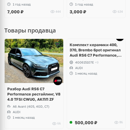
1 год назад
1 год назад
7,000
₽
3,000
₽
444
634
Товары продавца
Ещё
5 фото
Комплект керамики 400,
370, Brembo 6pot оригинал
Audi RS6 C7 Performance,
RS7 V8 4.0 TFSI
4G0615107E
+9
AUDI
1 месяц назад
Разбор Audi RS6 C7
Performance рестайлинг, V8
4.0 TFSI CWUG, АКПП ZF
A6 Avant (4G5, 4GD, C7)
AUDI
1 месяц назад
500,000
₽
86
66
Ещё