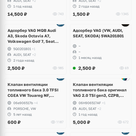
AUDI, SEAT
+2
AUDI, SEAT
+2
Octavia, Kodiaq, Karoq,
R, GTI, Tiguan, Passat, T-
1 год назад
2 года назад
Superb, Seat Leon, Ateca
Roc, Skoda Octavia A7,
14,500
₽
1,500
₽
743
1345
Superb, Seat Leon
Адсорбер VAG MQB Audi
Адсорбер VAG (VW, AUDI,
A3, Skoda Octavia A7,
SEAT, SKODA) 5WA201801
Volkswagen Golf 7, Seat
~
Leon
5Q0201801
+1
~
AUDI, SEAT
+2
1 месяц назад
2 года назад
2,500
₽
2,500
₽
985
69
Клапан вентиляции
Клапан вентиляции
топливного бака 3.0 TFSI
топливного бака оригинал
CGEA VW Touareg NF,
VAG 2.0 TSI gen3, CZPB,
Porsche Cayenne S Hybrid
DKZA, Audi A3, Q3,
06e906517b
+4
06H906517AF
+1
Volkswagen Arteon, Passat
PORSCHE, VW
AUDI, SEAT
+2
B8, Tiguan, T-Roc, Skoda
5 лет назад
1 год назад
Kodiaq, Octavia, Superb,
600
₽
5,000
₽
1187
672
Seat Leon, Ateca,
Formenator