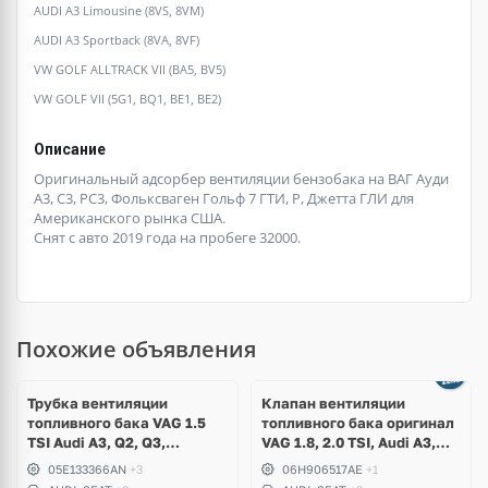
AUDI A3 Limousine (8VS, 8VM)
AUDI A3 Sportback (8VA, 8VF)
VW GOLF ALLTRACK VII (BA5, BV5)
VW GOLF VII (5G1, BQ1, BE1, BE2)
Описание
Оригинальный адсорбер вентиляции бензобака на ВАГ Ауди
А3, С3, РС3, Фольксваген Гольф 7 ГТИ, Р, Джетта ГЛИ для
Американского рынка США.
Снят с авто 2019 года на пробеге 32000.
Похожие объявления
Трубка вентиляции
Клапан вентиляции
топливного бака VAG 1.5
топливного бака оригинал
TSI Audi A3, Q2, Q3,
VAG 1.8, 2.0 TSI, Audi A3,
Volkswagen Golf 7, 8,
S3, TT, TTS, Q2, Q3,
05E133366AN
+3
06H906517AE
+1
Passat B8, T-Roc, Skoda
Volkswagen Arteon, Golf 7.5