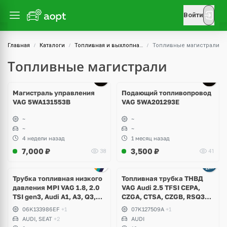
Войти
Главная
Каталоги
Топливная и выхлопная системы
Топливные магистрали
Топливные магистрали
Магистраль управления
Подающий топливопровод
VAG 5WA131553B
VAG 5WA201293E
~
~
~
~
4 недели назад
1 месяц назад
7,000
₽
3,500
₽
38
41
Трубка топливная низкого
Топливная трубка ТНВД
давления MPI VAG 1.8, 2.0
VAG Audi 2.5 TFSI CEPA,
TSI gen3, Audi A1, A3, Q3,
CZGA, CTSA, CZGB, RSQ3
TT, Volkswagen Arteon,
8U, RS3 8P, 8V, TTRS 8J
06K133986EF
+1
07K127509A
+1
Passat B8, Tiguan 2, Skoda
AUDI, SEAT
+2
AUDI
Octavia A7, Superb, Seat