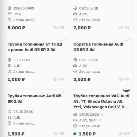
13538571669
03L130301B
BMW
AUDI
2 года назад
2 года назад
5,000
₽
2,000
₽
545
451
Ещё
2 фото
Трубка топливная от ТНВД
Обратка топливная Audi
к рампе Audi Q5 8R 2.0d
Q5 8R 2.0d
03L130321
03L130235S
AUDI
AUDI
2 года назад
2 года назад
1,000
₽
3,500
₽
478
434
Трубки топливные Audi Q5
Трубка топливная VAG Audi
8R 2.0d
A3, TT, Skoda Octavia A5,
Yeti, Volkswagen Golf V, VI,
03L201360K
Plus, Jetta, Scirocco, Eos,
1K0201293B
+1
AUDI
Beetle, Seat Altea, Leon
AUDI, SEAT
+2
2 года назад
2 года назад
1,500
₽
1,500
₽
468
505