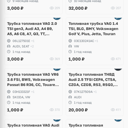
9 месяцев назад
10 месяцев назад
Leon
3,000
₽
32,000
₽
209
207
Трубка топливная VAG 2.0
Топливная трубка VAG 1.4
TSI gen3, Audi A3, A4 B9,
TSI, BLG, BMY, Volkswagen
A5, A6 C8, A7, Q3, TT,
Golf V, Plus, Jetta, Touran
Volkswagen Arteon, Passat
06L127501E
+1
03C130241AC
+1
B8, Tiguan, T-Roc, Skoda
AUDI, SEAT
+2
VW
Kodiaq, Karoq, Octavia A8,
1 год назад
1 год назад
Superb, Seat Leon, Ateca,
3,000
₽
1,000
₽
369
471
Formentor
Трубка топливная VAG VR6
Трубка топливная ТНВД
3.6 FSI, BWS, Volkswagen
Audi 2.5 TFSI CEPA, CTSA,
Passat B6 R36, CC, Touareg
CZGA, CZGB, RS3, RSQ3,
NF, Teramont, Phaeton,
TTRS
03H133321F
+1
07K127509A
+1
Skoda Superb
SKODA, VW
AUDI
1 год назад
1 год назад
1,000
₽
20,000
₽
370
411
Трубка топливная VAG Audi
Трубка топливная