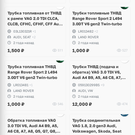
Трубка топливная от ТНВД
Трубки топливные ТНВД
к рампе VAG 2.0 TDI CLCA,
Range Rover Sport 2 L494
CLCB, CFHC, CFHF, CFF Audi
3.0DT V6 gen2 Twin-turbo
A3, Q3, TT, Volkswagen Golf
03L130321R
+1
LR013482
+2
6, Passat B7, CC, Tiguan,
AUDI, SEAT
+2
LAND ROVER
Scirocco, Eos, Beetle, Skoda
2 года назад
2 года назад
Superb, Octavia A5, Rapid
1,500
₽
1,000
₽
511
527
Ещё
7 фото
Трубка топливная ТНВД
Трубки ТНВД (подача и
Range Rover Sport 2 L494
обратка) VAG 3.0 TDI V6,
3.0DT V6 gen2 Twin-turbo
Audi A4 B9, A5, A6 C8, A7,
A8, Q5, Q7, Q8, Volkswagen
LR013481
+1
059130299BS
+9
Touareg 3
LAND ROVER
AUDI, VW
2 года назад
2 года назад
1,000
₽
12,000
₽
546
474
Обратка топливная VAG
Трубка соединительная
3.0 TDI V6, Audi A4 B9, A5,
VAG 1.8, 2.0 gen3 Audi,
A6 C8, A7, A8, Q5, Q7, Q8,
Volkswagen, Skoda, Seat