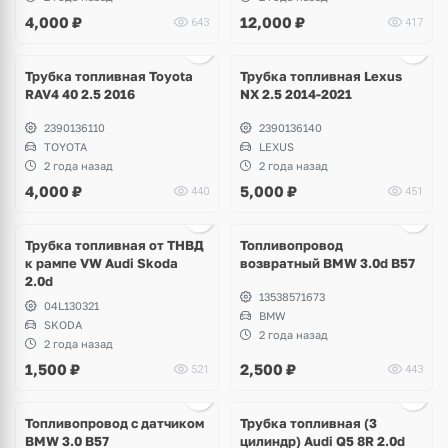
4,000
₽
12,000
₽
643
417
Ещё
1 фото
Трубка топливная Toyota
Трубка топливная Lexus
RAV4 40 2.5 2016
NX 2.5 2014-2021
2390136110
2390136140
TOYOTA
LEXUS
2 года назад
2 года назад
4,000
₽
5,000
₽
440
451
Ещё
1 фото
Трубка топливная от ТНВД
Топливопровод
к рампе VW Audi Skoda
возвратный BMW 3.0d B57
2.0d
13538571673
04L130321
BMW
SKODA
2 года назад
2 года назад
1,500
₽
2,500
₽
521
443
Топливопровод с датчиком
Трубка топливная (3
BMW 3.0 B57
цилиндр) Audi Q5 8R 2.0d