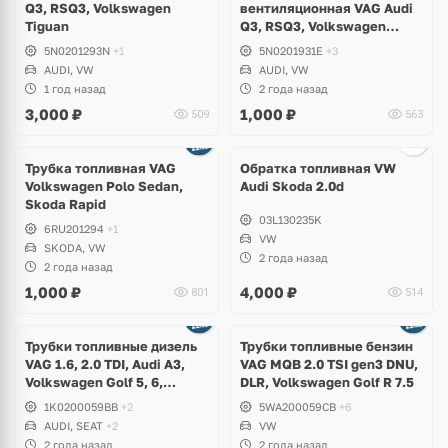
Q3, RSQ3, Volkswagen
вентиляционная VAG Audi
Tiguan
Q3, RSQ3, Volkswagen
Tiguan
5N0201293N
+1
5N0201931E
+3
AUDI, VW
AUDI, VW
1 год назад
2 года назад
3,000
₽
1,000
₽
509
563
Ещё
2 фото
Трубка топливная VAG
Обратка топливная VW
Volkswagen Polo Sedan,
Audi Skoda 2.0d
Skoda Rapid
03L130235K
6RU201294
+1
VW
SKODA, VW
2 года назад
2 года назад
1,000
₽
4,000
₽
801
514
Ещё
2 фото
Трубки топливные дизель
Трубки топливные бензин
VAG 1.6, 2.0 TDI, Audi A3,
VAG MQB 2.0 TSI gen3 DNU,
Volkswagen Golf 5, 6,
DLR, Volkswagen Golf R 7.5
Scirocco, Jetta, Eos, Touran,
1K0200059BB
+2
5WA200059CB
+6
Skoda Octavia A5, Yeti, Seat
AUDI, SEAT
+2
VW
Leon, Altea
2 года назад
2 года назад