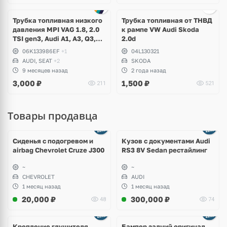
Трубка топливная низкого
Трубка топливная от ТНВД
давления MPI VAG 1.8, 2.0
к рампе VW Audi Skoda
TSI gen3, Audi A1, A3, Q3,
2.0d
TT, Volkswagen Arteon,
06K133986EF
+1
04L130321
Passat B8, Tiguan 2, Skoda
AUDI, SEAT
+2
SKODA
Octavia A7, Superb, Seat
9 месяцев назад
2 года назад
Leon
3,000
₽
1,500
₽
211
521
Товары продавца
Ещё
8 фото
Сиденья с подогревом и
Кузов с документами Audi
airbag Chevrolet Cruze J300
RS3 8V Sedan рестайлинг
~
~
CHEVROLET
AUDI
1 месяц назад
1 месяц назад
20,000
₽
300,000
₽
48
74
Ещё
1 фото
Крепление глушителя
Бампер задний оригинал