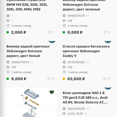
BMW M3 E36, 320i, 323i,
Volkswagen Scirocco
325i, S50, M50, M52
дорест, цвет зеленый
~
1K8807417N
+2
~
VW
1 месяц назад
1 месяц назад
2,000
₽
9,000
₽
61
84
Бампер задний оригинал
Стекло крышки багажника
Volkswagen Scirocco
оригинал Volkswagen
дорест, цвет белый
Caddy V
1K8807417N
+2
2K7845051D
+2
VW
VW
1 месяц назад
1 месяц назад
9,000
₽
63,600
₽
75
79
Ещё
2 фото
Блок цилиндров VAG 1.8
TSI gen3 CJS 180 л.с., Audi
A3 8V, Skoda Octavia A7,
Superb, Volkswagen Passat
06K103023D
+5
B8, Golf VII Alltrack, Seat
AUDI, SEAT
+2
Leon