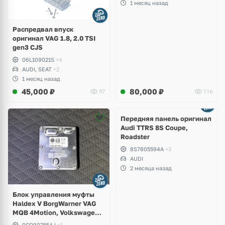
1 месяц назад
Распредвал впуск
оригинал VAG 1.8, 2.0 TSI
gen3 CJS
06L109021S
+4
AUDI, SEAT
+2
1 месяц назад
45,000
₽
80,000
₽
97
116
Ещё
2 фото
Передняя панель оригинал
Audi TTRS 8S Coupe,
Roadster
8S7805594A
+3
AUDI
2 месяца назад
Блок управления муфты
Haldex V BorgWarner VAG
MQB 4Motion, Volkswagen
Tiguan
0CQ907554J
+1