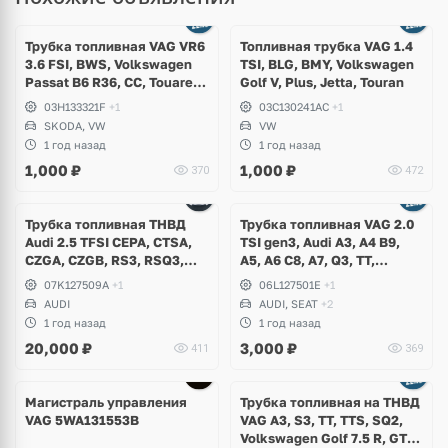
Трубка топливная VAG VR6
Топливная трубка VAG 1.4
3.6 FSI, BWS, Volkswagen
TSI, BLG, BMY, Volkswagen
Passat B6 R36, CC, Touareg
Golf V, Plus, Jetta, Touran
NF, Teramont, Phaeton,
03H133321F
+1
03C130241AC
+1
Skoda Superb
SKODA, VW
VW
1 год назад
1 год назад
1,000
₽
1,000
₽
370
472
Трубка топливная ТНВД
Трубка топливная VAG 2.0
Audi 2.5 TFSI CEPA, CTSA,
TSI gen3, Audi A3, A4 B9,
CZGA, CZGB, RS3, RSQ3,
A5, A6 C8, A7, Q3, TT,
TTRS
Volkswagen Arteon, Passat
07K127509A
+1
06L127501E
+1
B8, Tiguan, T-Roc, Skoda
AUDI
AUDI, SEAT
+2
Kodiaq, Karoq, Octavia A8,
1 год назад
1 год назад
Superb, Seat Leon, Ateca,
20,000
₽
3,000
₽
411
369
Formentor
Магистраль управления
Трубка топливная на ТНВД
VAG 5WA131553B
VAG A3, S3, TT, TTS, SQ2,
Volkswagen Golf 7.5 R, GTI,