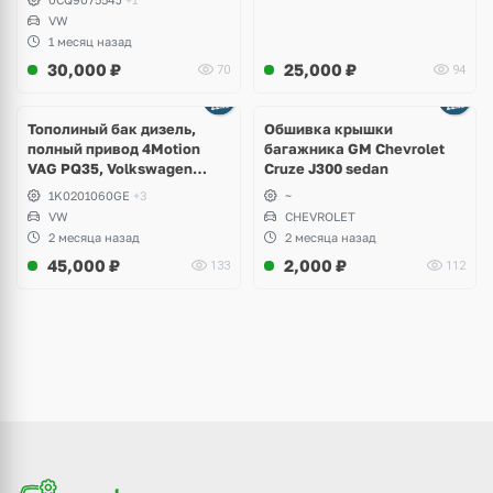
VW
1 месяц назад
30,000
₽
25,000
₽
70
94
Тополиный бак дизель,
Обшивка крышки
полный привод 4Motion
багажника GM Chevrolet
VAG PQ35, Volkswagen
Cruze J300 sedan
Scirocco, Golf V, VI, Skoda
1K0201060GE
+3
~
Yeti, Octavia A5, Superb,
VW
CHEVROLET
Audi A3, Seat Altea
2 месяца назад
2 месяца назад
45,000
₽
2,000
₽
133
112