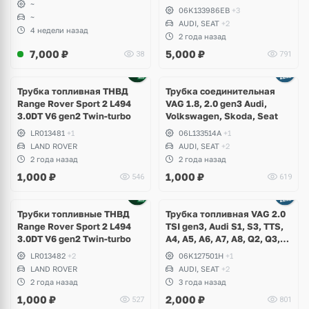
~
T-Roc, Passat B8, Skoda
06K133986EB
+3
~
Octavia A8, Superb, Seat
AUDI, SEAT
+2
Leon Cupra, Ateca
4 недели назад
2 года назад
7,000
₽
5,000
₽
38
791
Трубка топливная ТНВД
Трубка соединительная
Range Rover Sport 2 L494
VAG 1.8, 2.0 gen3 Audi,
3.0DT V6 gen2 Twin-turbo
Volkswagen, Skoda, Seat
LR013481
+1
06L133514A
+1
LAND ROVER
AUDI, SEAT
+2
2 года назад
2 года назад
1,000
₽
1,000
₽
546
619
Трубки топливные ТНВД
Трубка топливная VAG 2.0
Range Rover Sport 2 L494
TSI gen3, Audi S1, S3, TTS,
3.0DT V6 gen2 Twin-turbo
A4, A5, A6, A7, A8, Q2, Q3,
Q5, Q7, Q8, Volkswagen Golf
LR013482
+2
06K127501H
+1
7 R, Passat, Arteon, Tiguan,
LAND ROVER
AUDI, SEAT
+2
Skoda Octavia, Superb,
2 года назад
3 года назад
Kodiaq
1,000
₽
2,000
₽
527
801