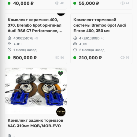
40,000
₽
55,000
₽
48
41
Ещё
6 фото
Комплект керамики 400,
Комплект тормозной
370, Brembo 6pot оригинал
системы Brembo 6pot Audi
Audi RS6 C7 Performance,
E-tron 400, 350 мм
RS7 V8 4.0 TFSI
4G0615107E
+9
4KE615108D
+6
AUDI
AUDI
1 месяц назад
2 месяца назад
500,000
₽
210,000
₽
86
98
Комплект задних тормозов
VAG 310мм MQB/MQB-EVO
~