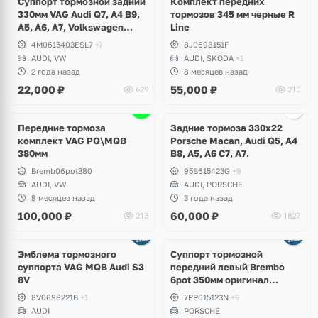
Суппорт тормозной задний
Комплект передних
330мм VAG Audi Q7, A4 B9,
тормозов 345 мм черные R
A5, A6, A7, Volkswagen
Line
Touareg CR
4M0615403ESL7
+7
8J0698151F
AUDI, VW
AUDI, SKODA
+1
2 года назад
8 месяцев назад
22,000
₽
55,000
₽
629
210
Ещё
1 фото
Передние тормоза
Задние тормоза 330х22
комплект VAG PQ\MQB
Porsche Macan, Audi Q5, A4
380мм
B8, A5, A6 C7, A7.
Bremb06pot380
95B615423G
+9
AUDI, VW
AUDI, PORSCHE
8 месяцев назад
3 года назад
100,000
₽
60,000
₽
213
1827
Ещё
2 фото
Эмблема тормозного
Суппорт тормозной
суппорта VAG MQB Audi S3
передний левый Brembo
8V
6pot 350мм оригинал
Porsche Cayenne 958,
8V0698221B
+1
7PP615123N
+9
Panamera 971
AUDI
PORSCHE