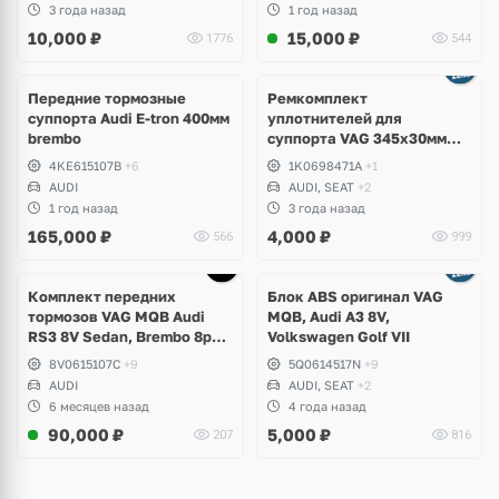
3 года назад
1 год назад
10,000
₽
15,000
₽
1776
544
Передние тормозные
Ремкомплект
суппорта Audi E-tron 400мм
уплотнителей для
brembo
суппорта VAG 345x30мм
Audi A3, TT 3.2, S3, TTS,
4KE615107B
+6
1K0698471A
+1
Volkswagen Eos, Passat B6
AUDI
AUDI, SEAT
+2
3.2, R36, CC 3.6, Golf V R32,
1 год назад
3 года назад
VI R20, Skoda Superb, Seat
165,000
₽
4,000
₽
566
999
Leon Cupra
Ещё
1 фото
Комплект передних
Блок ABS оригинал VAG
тормозов VAG MQB Audi
MQB, Audi A3 8V,
RS3 8V Sedan, Brembo 8pot
Volkswagen Golf VII
370x34
8V0615107C
+9
5Q0614517N
+9
AUDI
AUDI, SEAT
+2
6 месяцев назад
4 года назад
90,000
₽
5,000
₽
207
816