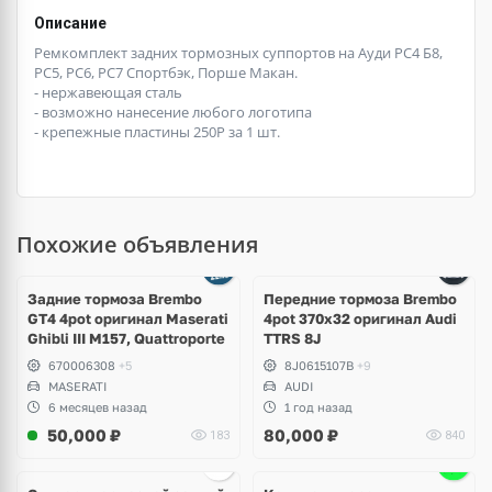
Описание
Ремкомплект задних тормозных суппортов на Ауди РС4 Б8,
РС5, РС6, РС7 Спортбэк, Порше Макан.
- нержавеющая сталь
- возможно нанесение любого логотипа
- крепежные пластины 250Р за 1 шт.
Похожие объявления
Ещё
1 фото
Задние тормоза Brembo
Передние тормоза Brembo
GT4 4pot оригинал Maserati
4pot 370x32 оригинал Audi
Ghibli III M157, Quattroporte
TTRS 8J
670006308
+5
8J0615107B
+9
MASERATI
AUDI
6 месяцев назад
1 год назад
50,000
₽
80,000
₽
183
840