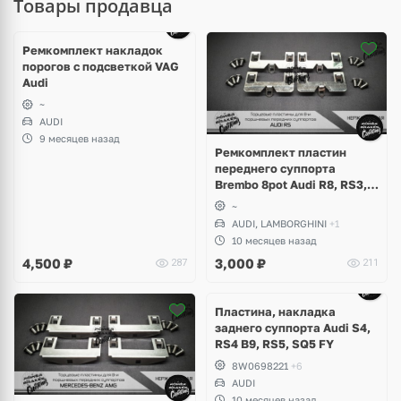
Товары продавца
Ремкомплект накладок
порогов с подсветкой VAG
Audi
~
AUDI
9 месяцев назад
Ремкомплект пластин
переднего суппорта
Brembo 8pot Audi R8, RS3,
RS4 B8, RS5, RSQ3, TTRS,
~
Lamborghini Gallardo,
AUDI, LAMBORGHINI
+1
Volkswagen Phaeton W12
10 месяцев назад
4,500
₽
3,000
₽
287
211
Пластина, накладка
заднего суппорта Audi S4,
RS4 B9, RS5, SQ5 FY
8W0698221
+6
AUDI
10 месяцев назад