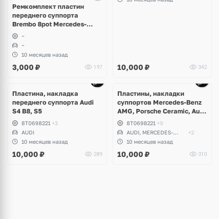
Ремкомплект пластин
переднего суппорта
Brembo 8pot Mercedes-
Benz AMG
~
~
10 месяцев назад
3,000
₽
10,000
₽
197
342
Ещё
7 фото
Пластина, накладка
Пластины, накладки
переднего суппорта Audi
суппортов Mercedes-Benz
S4 B8, S5
AMG, Porsche Ceramic, Audi
S, RS, Volkswagen R, Seat
8T0698221
+3
8T0698221
+9
Cupra
AUDI
AUDI, MERCEDES-
+2
BENZ
10 месяцев назад
10 месяцев назад
10,000
₽
10,000
₽
289
310