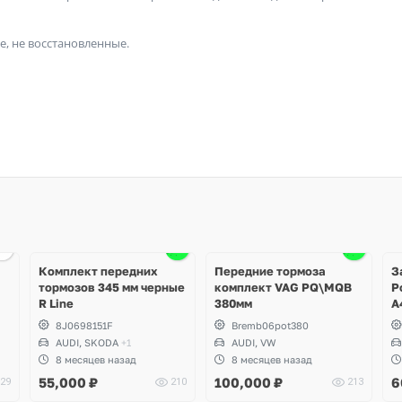
е, не восстановленные.
Ещё
Ещё
3 фото
1 фото
Комплект передних
Передние тормоза
З
тормозов 345 мм черные
комплект VAG PQ\MQB
P
R Line
380мм
A
8J0698151F
Bremb06pot380
AUDI, SKODA
+1
AUDI, VW
8 месяцев назад
8 месяцев назад
55,000
₽
100,000
₽
6
29
210
213