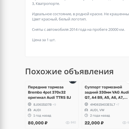
3, Кватропорте.
Идеальное состояние, в родной краске. Не крашенны
Цвет красный, белый логотип.
Сняты с автомобиля 2014 года на пробеге 20000 км.
Цена за 1 шт.
Похожие объявления
щё
Ещё
ото
3 фото
Передние тормоза
Суппорт тормозной
Brembo 4pot 370x32
задний 330мм VAG Audi
оригинал Audi TTRS 8J
Q7, A4 B9, A5, A6, A7,
Volkswagen Touareg CR
8J0615107B
+9
4M0615403ESL7
+7
AUDI
AUDI, VW
1 год назад
2 года назад
80,000
₽
22,000
₽
840
6