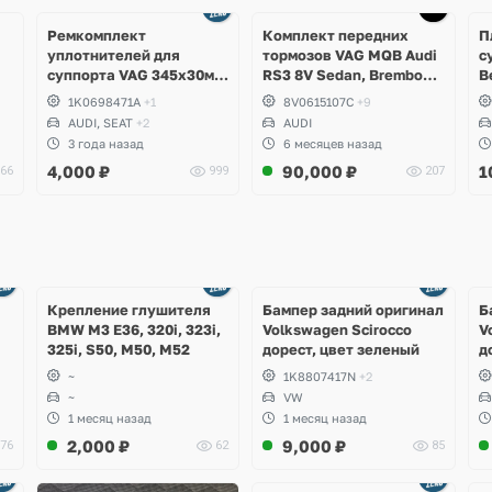
Ещё
7 фото
Ремкомплект
Комплект передних
П
уплотнителей для
тормозов VAG MQB Audi
с
суппорта VAG 345x30мм
RS3 8V Sedan, Brembo
B
Audi A3, TT 3.2, S3, TTS,
8pot 370x34
C
1K0698471A
+1
8V0615107C
+9
Volkswagen Eos, Passat
V
AUDI, SEAT
+2
AUDI
B6 3.2, R36, CC 3.6, Golf
C
3 года назад
6 месяцев назад
V R32, VI R20, Skoda
4,000
₽
90,000
₽
1
66
999
207
Superb, Seat Leon Cupra
Ещё
Ещё
1 фото
4 фото
Крепление глушителя
Бампер задний оригинал
Б
BMW M3 E36, 320i, 323i,
Volkswagen Scirocco
V
325i, S50, M50, M52
дорест, цвет зеленый
д
~
1K8807417N
+2
~
VW
1 месяц назад
1 месяц назад
2,000
₽
9,000
₽
76
62
85
Ещё