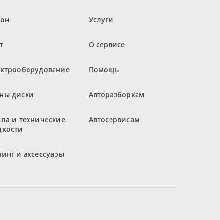
лон
Услуги
т
О сервисе
ектрооборудование
Помощь
ны диски
Авторазборкам
ла и технические
Автосервисам
дкости
инг и аксессуары