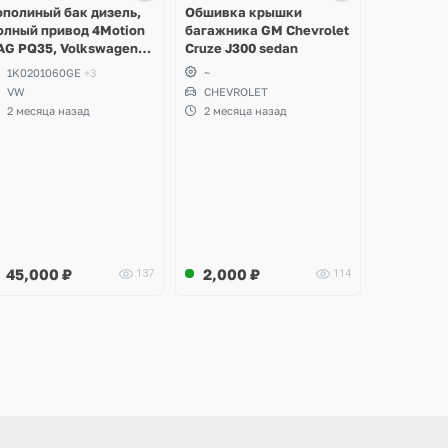
2 фото
ополиный бак дизель,
Обшивка крышки
олный привод 4Motion
багажника GM Chevrolet
AG PQ35, Volkswagen
Cruze J300 sedan
cirocco, Golf V, VI,
1K0201060GE
+3
~
koda Yeti, Octavia A5,
VW
CHEVROLET
uperb, Audi A3, Seat
2 месяца назад
2 месяца назад
ltea
45,000
₽
2,000
₽
137
114