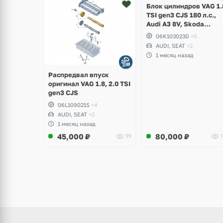
2 фото
Блок цилиндров VAG 1.
TSI gen3 CJS 180 л.с.,
Audi A3 8V, Skoda
Octavia A7, Superb,
06K103023D
+5
Volkswagen Passat B8,
AUDI, SEAT
+2
Golf VII Alltrack, Seat
1 месяц назад
Leon
Распредвал впуск
оригинал VAG 1.8, 2.0 TSI
gen3 CJS
06L109021S
+4
AUDI, SEAT
+2
1 месяц назад
45,000
₽
80,000
₽
99
1