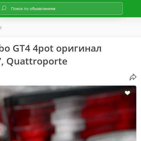
7
bo GT4 4pot оригинал
7, Quattroporte