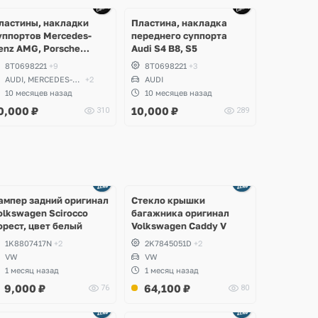
Ещё
Ещё
2 фото
2 фото
ластины, накладки
Пластина, накладка
уппортов Mercedes-
переднего суппорта
enz AMG, Porsche
Audi S4 B8, S5
eramic, Audi S, RS,
8T0698221
+9
8T0698221
+3
olkswagen R, Seat
AUDI, MERCEDES-
+2
AUDI
upra
BENZ
10 месяцев назад
10 месяцев назад
0,000
₽
10,000
₽
310
289
Ещё
Ещё
2 фото
8 фото
ампер задний оригинал
Стекло крышки
olkswagen Scirocco
багажника оригинал
орест, цвет белый
Volkswagen Caddy V
1K8807417N
+2
2K7845051D
+2
VW
VW
1 месяц назад
1 месяц назад
9,000
₽
64,100
₽
76
80
Ещё