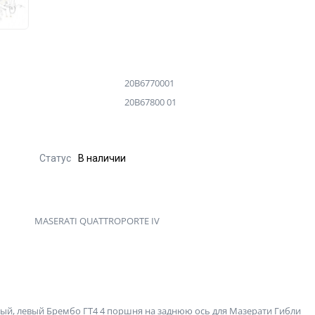
20B6770001
20B67800 01
Статус
В наличии
MASERATI QUATTROPORTE IV
й, левый Брембо ГТ4 4 поршня на заднюю ось для Мазерати Гибли