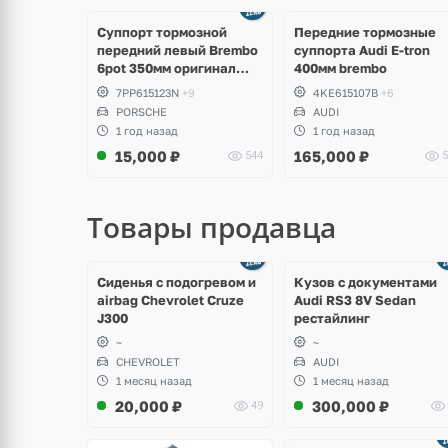
щё
Ещё
ото
2 фото
Суппорт тормозной
Передние тормозные
передний левый Brembo
суппорта Audi E-tron
6pot 350мм оригинал
400мм brembo
Porsche Cayenne 958,
7PP615123N
+9
4KE615107B
+6
Panamera 971
PORSCHE
AUDI
1 год назад
1 год назад
15,000
₽
165,000
₽
544
5
Товары продавца
щё
Ещё
ото
8 фото
Сиденья с подогревом и
Кузов с документами
airbag Chevrolet Cruze
Audi RS3 8V Sedan
J300
рестайлинг
~
~
CHEVROLET
AUDI
1 месяц назад
1 месяц назад
20,000
₽
300,000
₽
49
Ещё