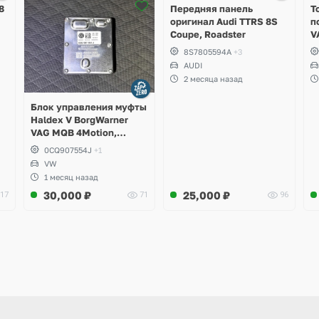
2 фото
8
Передняя панель
Т
оригинал Audi TTRS 8S
п
Coupe, Roadster
V
S
8S7805594A
+3
S
AUDI
S
2 месяца назад
A
Блок управления муфты
Haldex V BorgWarner
VAG MQB 4Motion,
Volkswagen Tiguan
0CQ907554J
+1
VW
1 месяц назад
30,000
₽
25,000
₽
17
71
96