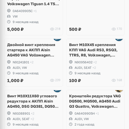
Volkswagen Tiguan 1.4 TSI
CAVA
0A6409905C
+1
VW
9 месяцев назад
5,000
₽
500
₽
218
170
Двойной винт крепления
Винт M10X45 крепления
стартера к АКПП Aisin
КПП VAG Audi RS3, RSQ3,
AQ450 VAG Vollswagen
TTRS, R8, Volkswagen,
Tiguan Allspace, Teramont,
Skoda, Seat, Lamborghini
N91241801
+2
N90956402
+2
Atlas Cross Sport, Arteon,
AUDI, VW
AUDI, SEAT
+2
Audi Q3
9 месяцев назад
9 месяцев назад
1,000
₽
100
₽
239
168
Винт M10X11X60 углового
Кронштейн редуктора VAG
редуктора к АКПП Aisin
DQ500, MQ500, AQ450 Audi
AQ450, DSG DQ381, DQ500,
Q3 Quattro, Volkswagen
Audi S3, RS3, TTS, TTRS,
Tiguan 4Motion 2.0 TSI
N91088901
+2
0A6409905H
+1
Q3, RSQ3, Volkswagen Golf
AUDI, SEAT
+2
AUDI, VW
7.5 R, Arteon, Tiguan,
9 месяцев назад
2 года назад