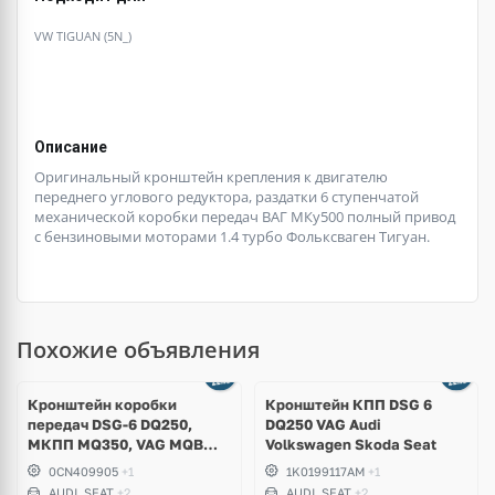
VW TIGUAN (5N_)
Описание
Оригинальный кронштейн крепления к двигателю
переднего углового редуктора, раздатки 6 ступенчатой
механической коробки передач ВАГ МКу500 полный привод
с бензиновыми моторами 1.4 турбо Фольксваген Тигуан.
Похожие объявления
Кронштейн коробки
Кронштейн КПП DSG 6
передач DSG-6 DQ250,
DQ250 VAG Audi
MКПП MQ350, VAG MQB
Volkswagen Skoda Seat
1.8, 2.0 TSI gen3, Audi S1,
0CN409905
+1
1K0199117AM
+1
A3, S3, TT, TTS, Skoda
AUDI, SEAT
+2
AUDI, SEAT
+2