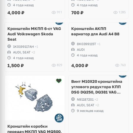
Octavia A7 Scout, Superb,
4 года назад
4 года назад
Volkswagen Golf 7 R, Passat
4,000
₽
700
₽
911
1285
B8
Кронштейн МКПП 6-ст VAG
Кронштейн АКПП
Audi Volkswagen Skoda
вариатор для Audi A4 B8
Seat
8K0399115T
+1
1K0199117AH
+1
AUDI
AUDI, SEAT
+2
4 года назад
4 года назад
1,500
₽
4,000
₽
829
760
Винт M10X20 кронштейна
углового редуктора КПП
DSG DQ250, DQ381 VAG
Audi A3, S3, TT, TTS, Q2,
N91187201
+2
Volkswagen Golf 7.5 R,
AUDI, SEAT
+2
Alltrack, Tiguan, Arteon,
9 месяцев назад
Caddy, Skoda Kodiaq,
Karoq, Octavia A7
Кронштейн коробки
передач МКПП VAG MQ500,