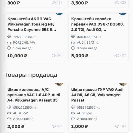
300
₽
3,500
₽
181
620
Кронштейн АКПП VAG
Кронштейн коробки
Volkswagen Touareg NF,
передач VAG DSG-7 DQ500,
Porsche Cayenne 958 S
2.0 TDI, Audi Q3,
Hybrid, V6 3.0 TFSI CGEA
Volkswagen Tiguan, Sharan,
7P5399225A
+7
0A6409905J
+1
Seat Alhambra
PORSCHE, VW
AUDI, SEAT
+1
1 год назад
3 года назад
10,000
₽
5,000
₽
370
622
Товары продавца
Ещё
1 фото
Шкив коленвала A/C
Шкив насоса ГУР VAG Audi
оригинал VAG 1.6 ADP, Audi
A4 B5, A6 C5, Volkswagen
A4, Volkswagen Passat B5
Passat
050105255D
+1
058145255C
+1
AUDI, VW
AUDI, VW
2 года назад
2 года назад
2,000
₽
1,000
₽
577
543