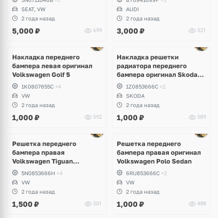
SEAT, VW
AUDI
2 года назад
2 года назад
5,000
₽
3,000
₽
699
521
Накладка переднего
Накладка решетки
бампера левая оригинал
радиатора переднего
Volkswagen Golf 5
бампера оригинал Skoda
Octavia A5
1K0807655C
+4
1Z0853666C
+2
VW
SKODA
2 года назад
2 года назад
1,000
₽
1,000
₽
592
589
Решетка переднего
Решетка переднего
бампера правая
бампера правая оригинал
Volkswagen Tiguan
Volkswagen Polo Sedan
дорестайлинг
5N0853666H
+4
6RU853666C
+2
VW
VW
2 года назад
2 года назад
1,500
₽
1,000
₽
501
488