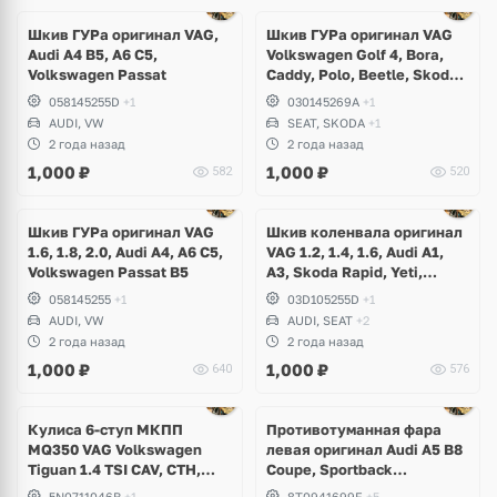
Ещё
1 фото
Шкив ГУРа оригинал VAG,
Шкив ГУРа оригинал VAG
Audi A4 B5, A6 C5,
Volkswagen Golf 4, Bora,
Volkswagen Passat
Caddy, Polo, Beetle, Skoda
Octavia, Felicia, Seat Leon,
058145255D
+1
030145269A
+1
Arosa, Toledo, Cordoba
AUDI, VW
SEAT, SKODA
+1
2 года назад
2 года назад
1,000
₽
1,000
₽
582
520
Ещё
1 фото
Шкив ГУРа оригинал VAG
Шкив коленвала оригинал
1.6, 1.8, 2.0, Audi A4, A6 C5,
VAG 1.2, 1.4, 1.6, Audi A1,
Volkswagen Passat B5
A3, Skoda Rapid, Yeti,
Fabia, Roomster, Superb,
058145255
+1
03D105255D
+1
Volkswagen Golf 5, 6, Jetta,
AUDI, VW
AUDI, SEAT
+2
Tiguan, Eos, Scirocco,
2 года назад
2 года назад
Passat B6, B7, Polo, Touran,
1,000
₽
1,000
₽
640
576
Seat Leon
Ещё
1 фото
Кулиса 6-ступ МКПП
Противотуманная фара
MQ350 VAG Volkswagen
левая оригинал Audi A5 B8
Tiguan 1.4 TSI CAV, CTH,
Coupe, Sportback
Sharan, Seat Alhambra
рестайлинг
5N0711046B
+1
8T0941699F
+5