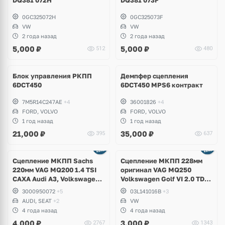
0GC325072H
0GC325073F
VW
VW
2 года назад
2 года назад
5,000
₽
5,000
₽
512
480
Блок управления РКПП
Демпфер сцепления
6DCT450
6DCT450 MPS6 контракт
7M5R14C247AE
+4
36001826
+4
FORD, VOLVO
FORD, VOLVO
1 год назад
1 год назад
21,000
₽
35,000
₽
395
637
Сцепление МКПП Sachs
Сцепление МКПП 228мм
220мм VAG MQ200 1.4 TSI
оригинал VAG MQ250
CAXA Audi A3, Volkswagen
Volkswagen Golf VI 2.0 TDI
Golf V, VI, Jetta, Scirocco,
CLCA CBDC
3000950072
+5
03L141016B
+3
Skoda Octavia A5, Seat
AUDI, SEAT
+2
VW
Leon
4 года назад
4 года назад
4,000
₽
3,000
₽
2767
1343