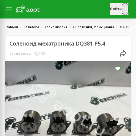
Войти
Главная
Каталоги
Трансмиссия
Сцепления, фрикционы
#3719
Соленоид мехатроника DQ381 P5.4
2 года назад
534