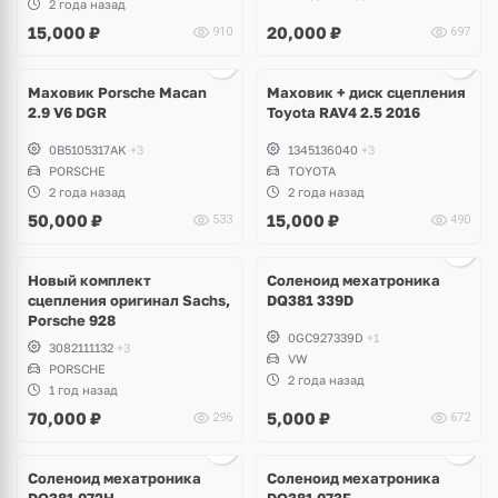
2 года назад
15,000
₽
20,000
₽
910
697
Ещё
3 фото
Маховик Porsche Macan
Маховик + диск сцепления
2.9 V6 DGR
Toyota RAV4 2.5 2016
0B5105317AK
+3
1345136040
+3
PORSCHE
TOYOTA
2 года назад
2 года назад
50,000
₽
15,000
₽
533
490
Новый комплект
Соленоид мехатроника
сцепления оригинал Sachs,
DQ381 339D
Porsche 928
0GC927339D
+1
3082111132
+3
VW
PORSCHE
2 года назад
1 год назад
70,000
₽
5,000
₽
296
672
Соленоид мехатроника
Соленоид мехатроника
DQ381 072H
DQ381 073F