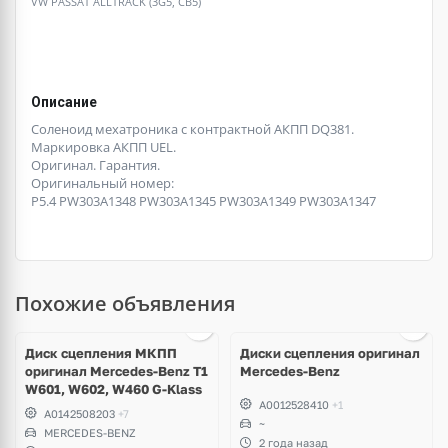
VW PASSAT ALLTRACK (3G5, CB5)
Описание
Соленоид мехатроника с контрактной АКПП DQ381.
Маркировка АКПП UEL.
Оригинал. Гарантия.
Оригинальный номер:
P5.4 PW303A1348 PW303A1345 PW303A1349 PW303A1347
Похожие объявления
Ещё
2 фото
Диск сцепления МКПП
Диски сцепления оригинал
оригинал Mercedes-Benz T1
Mercedes-Benz
W601, W602, W460 G-Klass
A0012528410
+1
A0142508203
+7
~
MERCEDES-BENZ
2 года назад