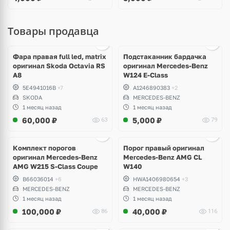
Товары продавца
Ещё
1 фото
Фара правая full led, matrix
Подстаканник бардачка
оригинал Skoda Octavia RS
оригинал Mercedes-Benz
A8
W124 E-Class
5E4941016B
+7
A1246890383
+2
SKODA
MERCEDES-BENZ
1 месяц назад
1 месяц назад
60,000
₽
5,000
₽
63
79
Ещё
1 фото
Комплект порогов
Порог правый оригинал
оригинал Mercedes-Benz
Mercedes-Benz AMG CL
AMG W215 S-Class Coupe
W140
B66036014
+6
HWA1406980654
+3
MERCEDES-BENZ
MERCEDES-BENZ
1 месяц назад
1 месяц назад
100,000
₽
40,000
₽
86
116