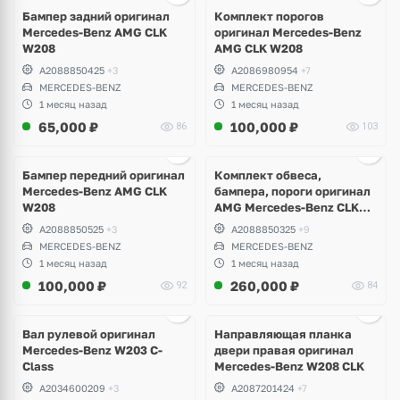
Бампер задний оригинал
Комплект порогов
Mercedes-Benz AMG CLK
оригинал Mercedes-Benz
W208
AMG CLK W208
A2088850425
+3
A2086980954
+7
MERCEDES-BENZ
MERCEDES-BENZ
1 месяц назад
1 месяц назад
65,000
₽
100,000
₽
86
103
Ещё
8 фото
Бампер передний оригинал
Комплект обвеса,
Mercedes-Benz AMG CLK
бампера, пороги оригинал
W208
AMG Mercedes-Benz CLK
W208
A2088850525
+3
A2088850325
+9
MERCEDES-BENZ
MERCEDES-BENZ
1 месяц назад
1 месяц назад
100,000
₽
260,000
₽
92
84
Ещё
3 фото
Вал рулевой оригинал
Направляющая планка
Mercedes-Benz W203 C-
двери правая оригинал
Class
Mercedes-Benz W208 CLK
A2034600209
+3
A2087201424
+7