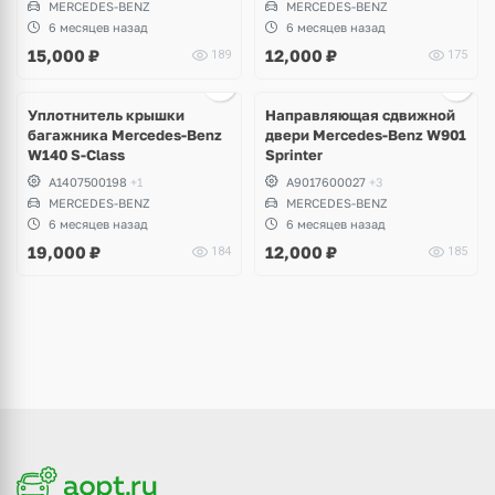
MERCEDES-BENZ
MERCEDES-BENZ
6 месяцев назад
6 месяцев назад
15,000
₽
12,000
₽
189
175
Ещё
1 фото
Уплотнитель крышки
Направляющая сдвижной
багажника Mercedes-Benz
двери Mercedes-Benz W901
W140 S-Class
Sprinter
A1407500198
+1
A9017600027
+3
MERCEDES-BENZ
MERCEDES-BENZ
6 месяцев назад
6 месяцев назад
19,000
₽
12,000
₽
184
185