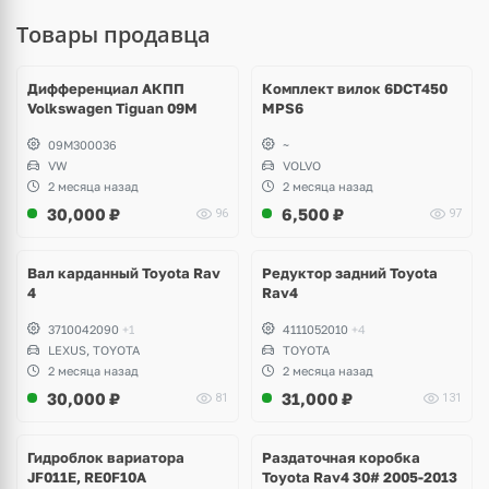
Товары продавца
Ещё
1 фото
Дифференциал АКПП
Комплект вилок 6DCT450
Volkswagen Tiguan 09M
MPS6
09M300036
~
VW
VOLVO
2 месяца назад
2 месяца назад
30,000
₽
6,500
₽
96
97
Вал карданный Toyota Rav
Редуктор задний Toyota
4
Rav4
3710042090
+1
4111052010
+4
LEXUS, TOYOTA
TOYOTA
2 месяца назад
2 месяца назад
30,000
₽
31,000
₽
81
131
Ещё
2 фото
Гидроблок вариатора
Раздаточная коробка
JF011E, RE0F10A
Toyota Rav4 30# 2005-2013