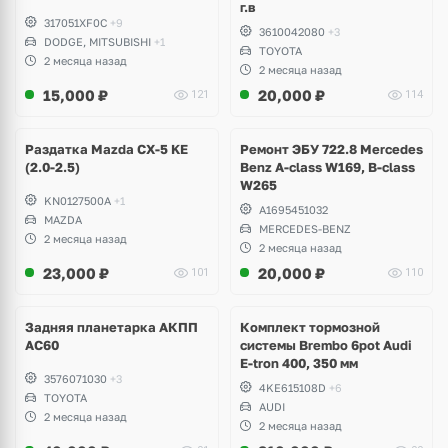
г.в
317051XF0C
+9
3610042080
+3
DODGE, MITSUBISHI
+1
TOYOTA
2 месяца назад
2 месяца назад
15,000
₽
20,000
₽
121
114
Раздатка Mazda CX-5 KE
Ремонт ЭБУ 722.8 Mercedes
(2.0-2.5)
Benz A-class W169, B-class
W265
KN0127500A
+1
A1695451032
MAZDA
MERCEDES-BENZ
2 месяца назад
2 месяца назад
23,000
₽
20,000
₽
101
110
Ещё
6 фото
Задняя планетарка АКПП
Комплект тормозной
AC60
системы Brembo 6pot Audi
E-tron 400, 350 мм
3576071030
+3
4KE615108D
+6
TOYOTA
AUDI
2 месяца назад
2 месяца назад