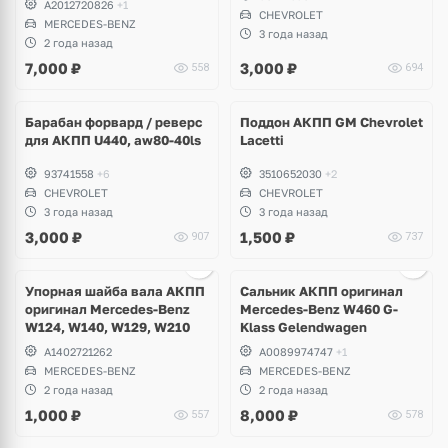
A2012720826
+1
CHEVROLET
MERCEDES-BENZ
3 года назад
2 года назад
7,000
₽
3,000
₽
558
694
Барабан форвард / реверс
Поддон АКПП GM Chevrolet
для АКПП U440, aw80-40ls
Lacetti
93741558
+6
3510652030
+2
CHEVROLET
CHEVROLET
3 года назад
3 года назад
3,000
₽
1,500
₽
907
737
Упорная шайба вала АКПП
Сальник АКПП оригинал
оригинал Mercedes-Benz
Mercedes-Benz W460 G-
W124, W140, W129, W210
Klass Gelendwagen
A1402721262
A0089974747
+1
MERCEDES-BENZ
MERCEDES-BENZ
2 года назад
2 года назад
1,000
₽
8,000
₽
557
578