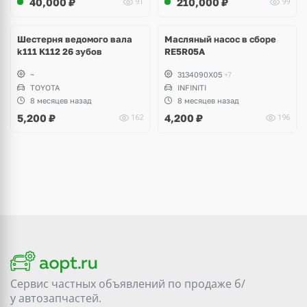
40,000
₽
210,000
₽
91
99
Шестерня ведомого вала
Масляный насос в сборе
k111 K112 26 зубов
RE5R05A
~
3134090X05
+7
TOYOTA
INFINITI
8 месяцев назад
8 месяцев назад
5,200
₽
4,200
₽
162
196
Сервис частных объявлений по продаже
б/
у
автозапчастей.