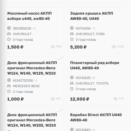
Масляный насос АКПП
Задняя крышка АКПП
всборе u440, aw80-40
AW80-40, U440
3503552030
+2
93741456
+3
CHEVROLET
CHEVROLET, FORD
3 года назад
3 года назад
1,500
₽
5,200
₽
918
1106
Диск фрикционный АКПП
Планетарный ряд всборе
оригинал Mercedes-Benz
U440, AW80-40
W124, W140, W129, W210
93741625
+8
A1242720326
+1
CHEVROLET, TOYOTA
MERCEDES-BENZ
3 года назад
2 года назад
1,000
₽
12,000
₽
651
772
Диск фрикционный АКПП
Барабан Direct АКПП U440
оригинал Mercedes-Benz
AW80-40
W124, W140, W202, W210
93741593
+4