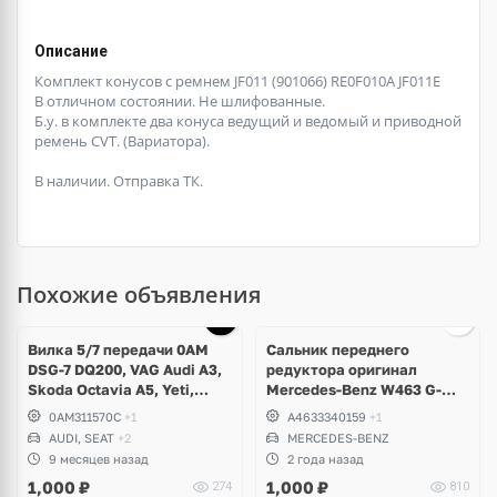
Описание
Комплект конусов с ремнем JF011 (901066) RE0F010A JF011E
В отличном состоянии. Не шлифованные.
Б.у. в комплекте два конуса ведущий и ведомый и приводной
ремень CVT. (Вариатора).
В наличии. Отправка ТК.
Похожие объявления
Вилка 5/7 передачи 0AM
Сальник переднего
DSG-7 DQ200, VAG Audi A3,
редуктора оригинал
Skoda Octavia A5, Yeti,
Mercedes-Benz W463 G-
Rapid, Volkswagen Golf V,
Klass Gelendwagen
0AM311570C
+1
A4633340159
+1
VI, Passat B6, B7, CC,
AUDI, SEAT
+2
MERCEDES-BENZ
Scirocco, Polo, Touran
9 месяцев назад
2 года назад
1,000
₽
1,000
₽
274
810