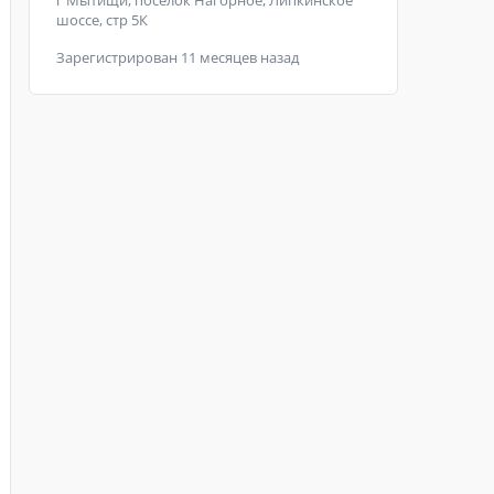
г Мытищи, поселок Нагорное, Липкинское
шоссе, стр 5К
Зарегистрирован 11 месяцев назад