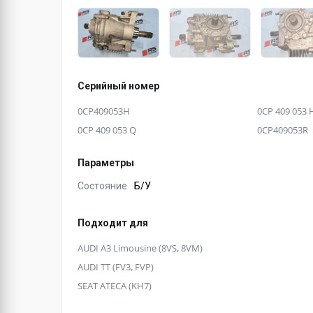
Серийный номер
0CP409053H
0CP 409 053 
0CP 409 053 Q
0CP409053R
Параметры
Состояние
Б/У
Подходит для
AUDI A3 Limousine (8VS, 8VM)
AUDI TT (FV3, FVP)
SEAT ATECA (KH7)