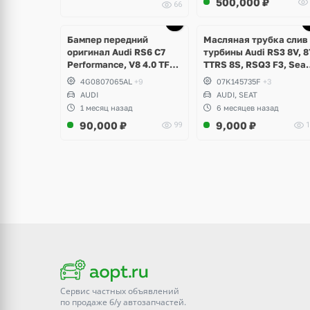
500,000
₽
66
щё
ото
Бампер передний
Масляная трубка слив 
оригинал Audi RS6 C7
турбины Audi RS3 8V, 8
Performance, V8 4.0 TFSI
TTRS 8S, RSQ3 F3, Seat
рестайлинг
Formentor Cupra 2.5 TF
4G0807065AL
+9
07K145735F
+3
Evo, DAZA, DNWA, DNW
AUDI
AUDI, SEAT
1 месяц назад
6 месяцев назад
90,000
₽
9,000
₽
99
1
Сервис частных объявлений
по продаже
б/у
автозапчастей.