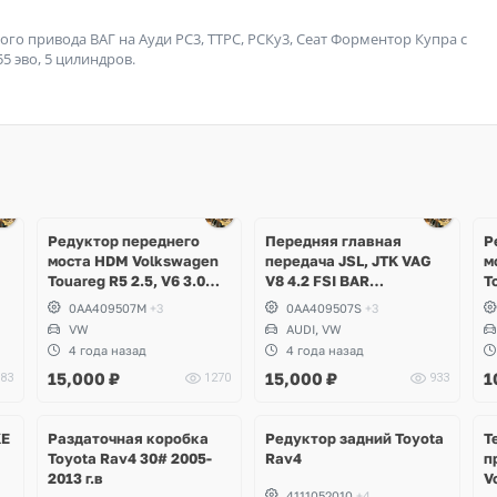
ого привода ВАГ на Ауди РС3, ТТРС, РСКу3, Сеат Форментор Купра с
5 эво, 5 цилиндров.
Редуктор переднего
Передняя главная
Р
моста HDM Volkswagen
передача JSL, JTK VAG
м
Touareg R5 2.5, V6 3.0
V8 4.2 FSI BAR
T
TDI
Volkswagen Touareg,
B
0AA409507M
+3
0AA409507S
+3
Audi Q7
VW
AUDI, VW
4 года назад
4 года назад
15,000
₽
15,000
₽
1
83
1270
933
KE
Раздаточная коробка
Редуктор задний Toyota
Т
Toyota Rav4 30# 2005-
Rav4
п
2013 г.в
V
4111052010
+4