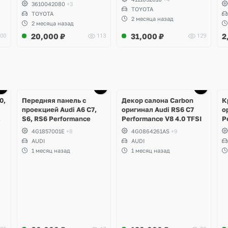
A
3610042080
+3
TOYOTA
A
TOYOTA
7
2 месяца назад
2 месяца назад
R
20,000
₽
31,000
₽
2
00
113
129
R
K
Ещё
1 фото
0,
Передняя панель с
Декор салона Carbon
К
проекцией Audi A6 C7,
оригинал Audi RS6 C7
о
S6, RS6 Performance
Performance V8 4.0 TFSI
P
0
4G1857001E
+8
4G0864261AS
+9
AUDI
AUDI
1 месяц назад
1 месяц назад