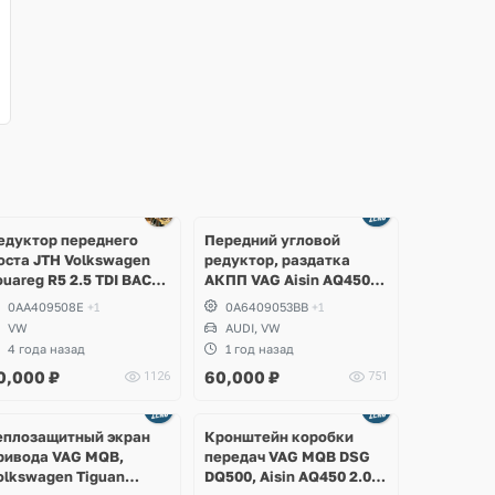
Ещё
1 фото
едуктор переднего
Передний угловой
оста JTH Volkswagen
редуктор, раздатка
ouareg R5 2.5 TDI BAC,
АКПП VAG Aisin AQ450,
LK
Audi Q3, Volkswagen
0AA409508E
+1
0A6409053BB
+1
Tiguan Allspace, Arteon,
VW
AUDI, VW
Teramont, Atlas Cross
4 года назад
1 год назад
Sport
0,000
₽
60,000
₽
1126
751
Ещё
Ещё
Ещё
3 фото
2 фото
2 фото
еплозащитный экран
Кронштейн коробки
ривода VAG MQB,
передач VAG MQB DSG
olkswagen Tiguan
DQ500, Aisin AQ450 2.0