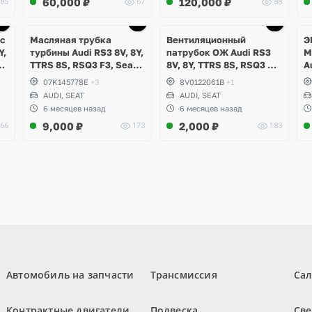
60,000
₽
120,000
₽
85
67
88
с
Масляная трубка
Вентиляционный
Э
Y,
турбины Audi RS3 8V, 8Y,
патрубок ОЖ Audi RS3
M
TTRS 8S, RSQ3 F3, Seat
8V, 8Y, TTRS 8S, RSQ3 F3,
A
SI
Formentor Cupra 2.5 TFSI
Seat Formentor Cupra 2.5
R
07K145778E
+3
8V0122061B
+1
B
Evo, DAZA, DNWA, DNWB
TFSI Evo, DAZA, DNWA,
AUDI, SEAT
AUDI, SEAT
DNWB
6 месяцев назад
6 месяцев назад
9,000
₽
2,000
₽
66
173
183
Автомобиль на запчасти
Трансмиссия
Са
Контрактные двигатели
Подвеска
Све