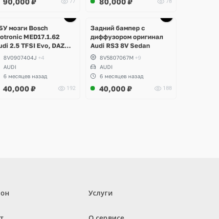
90,000
₽
80,000
₽
77
78
Ещё
Ещё
7 фото
1 фото
БУ мозги Bosch
Задний бампер с
otronic MED17.1.62
диффузором оригинал
udi 2.5 TFSI Evo, DAZA,
Audi RS3 8V Sedan
S3 8V
8V0907404J
+4
8V5807067M
+9
AUDI
AUDI
6 месяцев назад
6 месяцев назад
40,000
₽
40,000
₽
192
188
лон
Услуги
т
О сервисе