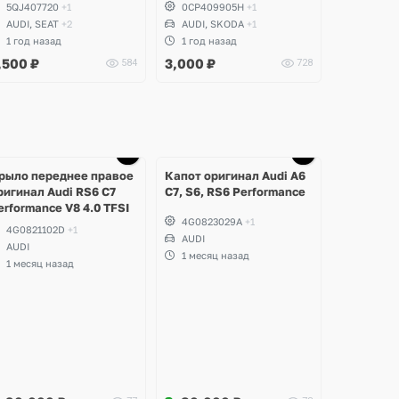
llspace, Teramont,
TSI, Volkswagen Tiguan
5QJ407720
+1
0CP409905H
+1
rteon, Passat B8, Golf
Allspace, Passat B8,
AUDI, SEAT
+2
AUDI, SKODA
+1
.5, Atlas Cross Sport, T-
Arteon, Skoda Kodiaq,
1 год назад
1 год назад
oc, Audi S3, RS3, Q3,
Superb, Audi Q3
,500
₽
3,000
₽
584
728
SQ3, Skoda Kodiaq,
aroq, Superb
Ещё
Ещё
5 фото
3 фото
рыло переднее правое
Капот оригинал Audi A6
ригинал Audi RS6 C7
C7, S6, RS6 Performance
erformance V8 4.0 TFSI
4G0823029A
+1
4G0821102D
+1
AUDI
AUDI
1 месяц назад
1 месяц назад