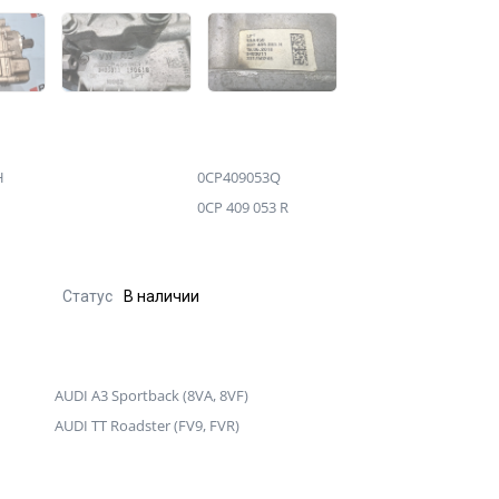
H
0CP409053Q
0CP 409 053 R
Статус
В наличии
AUDI A3 Sportback (8VA, 8VF)
AUDI TT Roadster (FV9, FVR)