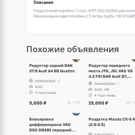
Описание
Раздаточная коробка 7-ступ. КПП DSG DQ500 для полн
бензиновыми двигателями 2.5 литра турбо ТФСИ ЕА85
Похожие объявления
Редуктор задний DAK
Редуктор переднего
37:9 Audi A4 B5 Quattro
моста JTK, JSL VAG V8
4.2 FSI BAR Audi Q7,
01H500040K
+1
Volkswagen Touareg
0AA409508H
+1
AUDI
AUDI, VW
4 года назад
4 года назад
5,000
₽
15,000
₽
1738
13
щё
Ещё
Ещё
ото
2 фото
2 фото
Блокировка
Раздатка Mazda CX-5 
дифференциала VAG
(2.0-2.5)
DSG DQ381 передний
KN0127500A
+1