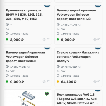
Ещё
1 фото
Крепление глушителя
Бампер задний оригинал
BMW M3 E36, 320i, 323i,
Volkswagen Scirocco
325i, S50, M50, M52
дорест, цвет зеленый
~
1K8807417N
+2
~
VW
1 месяц назад
1 месяц назад
2,000
₽
9,000
₽
62
86
Бампер задний оригинал
Стекло крышки багажника
Volkswagen Scirocco
оригинал Volkswagen
дорест, цвет белый
Caddy V
1K8807417N
+2
2K7845051D
+2
VW
VW
1 месяц назад
1 месяц назад
9,000
₽
64,100
₽
77
80
Ещё
2 фото
Блок цилиндров VAG 1.8
TSI gen3 CJS 180 л.с., Audi
A3 8V, Skoda Octavia A7,