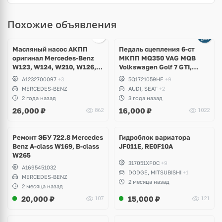
Похожие объявления
Масляный насос АКПП
Педаль сцепления 6-ст
оригинал Mercedes-Benz
МКПП MQ350 VAG MQB
W123, W124, W210, W126,
Volkswagen Golf 7 GTI,
W140, W129, W202
Alltrack, Passat B8, Skoda
A1232700097
+3
5Q1721059HE
+9
Octavia A7 RS, Scout,
MERCEDES-BENZ
AUDI, SEAT
+2
Superb, Seat Ateca, Leon,
2 года назад
3 года назад
Audi A3, TT
26,000
₽
16,000
₽
862
1022
Ремонт ЭБУ 722.8 Mercedes
Гидроблок вариатора
Benz A-class W169, B-class
JF011E, RE0F10A
W265
317051XF0C
+9
A1695451032
DODGE, MITSUBISHI
+1
MERCEDES-BENZ
2 месяца назад
2 месяца назад
20,000
₽
15,000
₽
107
121