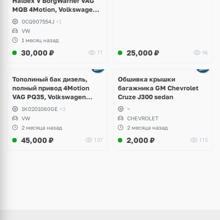
Haldex V BorgWarner VAG
MQB 4Motion, Volkswagen
Tiguan
0CQ907554J
+1
VW
1 месяц назад
30,000
₽
25,000
₽
71
96
Тополиный бак дизель,
Обшивка крышки
полный привод 4Motion
багажника GM Chevrolet
VAG PQ35, Volkswagen
Cruze J300 sedan
Scirocco, Golf V, VI, Skoda
1K0201060GE
+3
~
Yeti, Octavia A5, Superb,
VW
CHEVROLET
Audi A3, Seat Altea
2 месяца назад
2 месяца назад
45,000
₽
2,000
₽
137
115