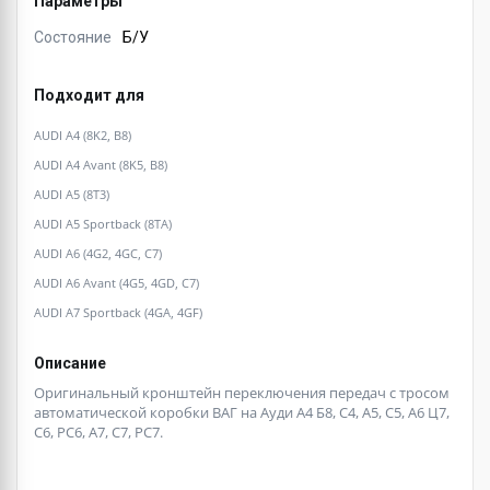
Параметры
Состояние
Б/У
Подходит для
AUDI A4 (8K2, B8)
AUDI A4 Avant (8K5, B8)
AUDI A5 (8T3)
AUDI A5 Sportback (8TA)
AUDI A6 (4G2, 4GC, C7)
AUDI A6 Avant (4G5, 4GD, C7)
AUDI A7 Sportback (4GA, 4GF)
Описание
Оригинальный кронштейн переключения передач с тросом
автоматической коробки ВАГ на Ауди А4 Б8, С4, А5, С5, А6 Ц7,
С6, РС6, А7, С7, РС7.