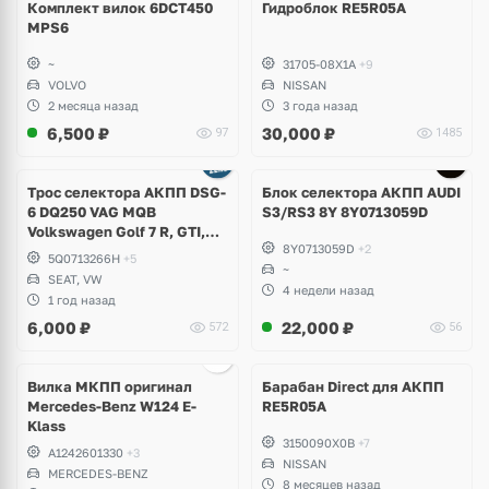
Комплект вилок 6DCT450
Гидроблок RE5R05A
MPS6
~
31705-08X1A
+9
VOLVO
NISSAN
2 месяца назад
3 года назад
6,500
₽
30,000
₽
97
1485
Tрос селектора АКПП DSG-
Блок селектора АКПП AUDI
6 DQ250 VAG MQB
S3/RS3 8Y 8Y0713059D
Volkswagen Golf 7 R, GTI,
8Y0713059D
+2
Alltrack, Seat Leon Сupra
5Q0713266H
+5
~
SEAT, VW
4 недели назад
1 год назад
6,000
₽
22,000
₽
572
56
Вилка МКПП оригинал
Барабан Direct для АКПП
Mercedes-Benz W124 E-
RE5R05A
Klass
3150090X0B
+7
A1242601330
+3
NISSAN
MERCEDES-BENZ
8 месяцев назад