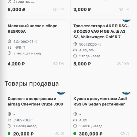
2 года назад
8,000
₽
3,000
₽
553
164
Масляный насос в сборе
Трос селектора АКПП DSG-
RE5R05A
6 DQ250 VAG MQB Audi A3,
S3, Volkswagen Golf R 7
3134090X05
+7
5Q0713265
+1
INFINITI
AUDI, VW
8 месяцев назад
2 года назад
4,200
₽
5,000
₽
196
1589
Товары продавца
Ещё
8 фото
Сиденья с подогревом и
Кузов с документами Audi
airbag Chevrolet Cruze J300
RS3 8V Sedan рестайлинг
~
~
CHEVROLET
AUDI
1 месяц назад
1 месяц назад
20,000
₽
300,000
₽
50
76