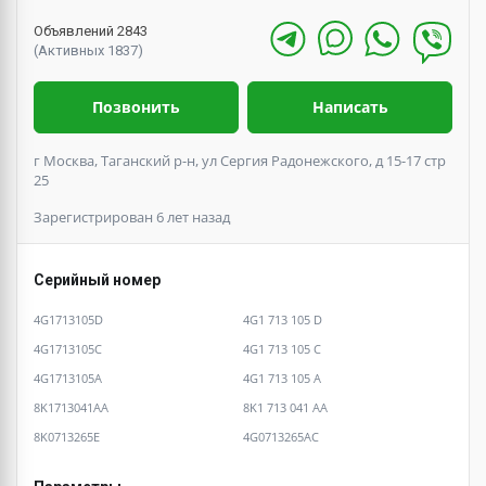
Объявлений 2843
(Активных 1837)
Позвонить
Написать
г Москва, Таганский р-н, ул Сергия Радонежского, д 15-17 стр
25
Зарегистрирован 6 лет назад
Серийный номер
4G1713105D
4G1 713 105 D
4G1713105C
4G1 713 105 C
4G1713105A
4G1 713 105 A
8K1713041AA
8K1 713 041 AA
8K0713265E
4G0713265AC