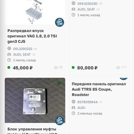
Superb, Volkswagen Passat
06K103023D
+5
B8, Golf VII Alltrack, Seat
AUDI, SEAT
+2
Leon
1 месяц назад
Распредвал впуск
оригинал VAG 1.8, 2.0 TSI
gen3 CJS
06L109021S
+4
AUDI, SEAT
+2
1 месяц назад
45,000
₽
80,000
₽
99
117
Ещё
2 фото
Передняя панель оригинал
Audi TTRS 8S Coupe,
Roadster
8S7805594A
+3
AUDI
2 месяца назад
Блок управления муфты