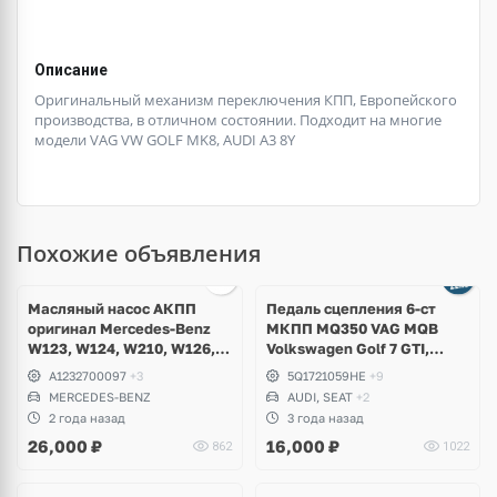
Описание
Оригинальный механизм переключения КПП, Европейского
производства, в отличном состоянии. Подходит на многие
модели VAG VW GOLF MK8, AUDI A3 8Y
Похожие объявления
Масляный насос АКПП
Педаль сцепления 6-ст
оригинал Mercedes-Benz
МКПП MQ350 VAG MQB
W123, W124, W210, W126,
Volkswagen Golf 7 GTI,
W140, W129, W202
Alltrack, Passat B8, Skoda
A1232700097
+3
5Q1721059HE
+9
Octavia A7 RS, Scout,
MERCEDES-BENZ
AUDI, SEAT
+2
Superb, Seat Ateca, Leon,
2 года назад
3 года назад
Audi A3, TT
26,000
₽
16,000
₽
862
1022