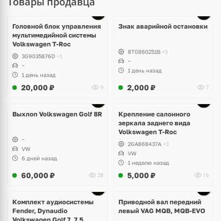
Товары продавца
Головной блок управления
Знак аварийной остановки
мультимедийной системы
Volkswagen T-Roc
8T0860251B
+3
3G9035876D
+1
~
~
1 день назад
1 день назад
20,000
₽
2,000
₽
9
7
Выхлоп Volkswagen Golf 8R
Крепление салонного
зеркала заднего вида
Volkswagen T-Roc
~
2GA868437A
+3
VW
VW
6 дней назад
1 неделю назад
60,000
₽
5,000
₽
28
16
Комплект аудиосистемы
Приводной вал передний
Fender, Dynaudio
левый VAG MQB, MQB-EVO
Volkswagen Golf 7, 7,5