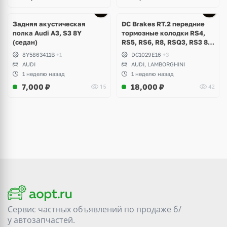
Задняя акустическая
DC Brakes RT.2 передние
полка Audi A3, S3 8Y
тормозные колодки RS4,
(седан)
RS5, RS6, R8, RSQ3, RS3 8V
(комплект 8 шт)
8Y5863411B
+1
DC1029E16
+3
AUDI
AUDI, LAMBORGHINI
1 неделю назад
1 неделю назад
7,000
₽
18,000
₽
15
42
Сервис частных объявлений по продаже
б/
у
автозапчастей.