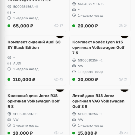
5Q0407271EA
+2
5Q0035456A
+5
~
~
1 неделю назад
1 неделю назад
65,000
₽
20,000
₽
17
24
Ещё
2 фото
Комплект сидений Audi S3
Комплект колёс Lyon R15
8Y Black Edition
оригинал Volkswagen Golf
7.5
~
5G0601025H
+1
AUDI
VW
1 неделю назад
1 неделю назад
110,000
₽
30,000
₽
42
21
Ещё
3 фото
Колесный диск Jerez R18
Литой диск R18 Jerez
оригинал Volkswagen Golf
оригинал VAG Volkswagen
R 8
Golf 8 R
5H0601025Q
+1
5H0601025Q
+1
VW
VW
1 неделю назад
1 неделю назад
10,000
₽
15,000
₽
23
20