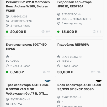
Ремонт ЭБУ 722.8 Mercedes
Гидроблок вариатора
Benz A-class W169, B-class
JF011E, RE0F10A
W265
317051XF0C
+9
A1695451032
DODGE, MITSUBISHI
+1
MERCEDES-BENZ
2 месяца назад
2 месяца назад
20,000
₽
15,000
₽
107
119
Комплект вилок 6DCT450
Гидроблок RE5R05A
MPS6
~
31705-08X1A
+9
VOLVO
NISSAN
2 месяца назад
3 года назад
6,500
₽
30,000
₽
97
1485
Tрос селектора АКПП DSG-
Блок селектора АКПП AUDI
6 DQ250 VAG MQB
S3/RS3 8Y 8Y0713059D
Volkswagen Golf 7 R, GTI,
8Y0713059D
+2
Alltrack, Seat Leon Сupra
5Q0713266H
+5
~
SEAT, VW
4 недели назад