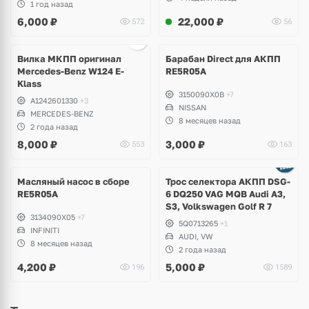
1 год назад
6,000
₽
22,000
₽
572
56
Вилка МКПП оригинал
Барабан Direct для АКПП
Mercedes-Benz W124 E-
RE5R05A
Klass
3150090X0B
+7
A1242601330
+3
NISSAN
MERCEDES-BENZ
8 месяцев назад
2 года назад
8,000
₽
3,000
₽
553
163
Масляный насос в сборе
Трос селектора АКПП DSG-
RE5R05A
6 DQ250 VAG MQB Audi A3,
S3, Volkswagen Golf R 7
3134090X05
+7
5Q0713265
+1
INFINITI
AUDI, VW
8 месяцев назад
2 года назад
4,200
₽
5,000
₽
196
1589